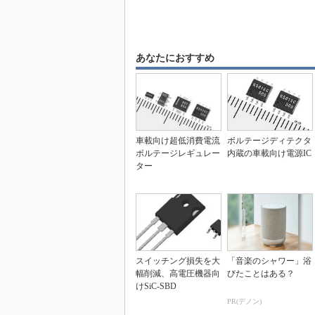
あなたにおすすめ
車載向け超低消費電流
ボルテージディテクタ
ボルテージレギュレー
内蔵の車載向け電源IC
ター
スイッチング損失を大
「音楽のシャワー」浴
幅削減、高電圧機器向
びたことはある？
けSiC-SBD
PR(デノン)