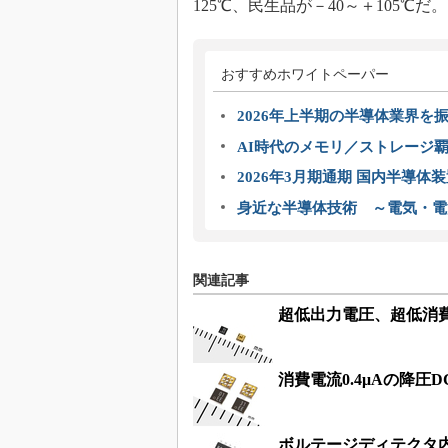
125℃、民生品が－40～＋105℃だ。
おすすめホワイトペーパー
2026年上半期の半導体業界を振
AI時代のメモリ／ストレージ覇
2026年3月期通期 国内半導体
身近な半導体技術 ～電気・電
関連記事
超低出力電圧、超低消費
消費電流0.4μAの降圧
ボルテージディテクタ内