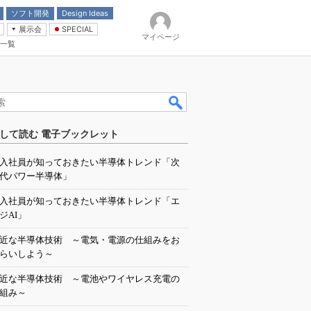
ソフト開発
Design Ideas
展示会
SPECIAL
マイページ
一覧
「電源技術」
イバ
して読む 電子ブックレット
入社員が知っておきたい半導体トレンド「次
代パワー半導体」
入社員が知っておきたい半導体トレンド「エ
ジAI」
近な半導体技術 ～電気・電源の仕組みをお
らいしよう～
近な半導体技術 ～電池やワイヤレス充電の
組み～