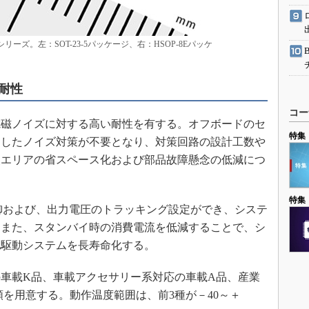
リーズ。左：SOT-23-5パッケージ、右：HSOP-8Eパッケ
耐性
コー
磁ノイズに対する高い耐性を有する。オフボードのセ
特集
連したノイズ対策が不要となり、対策回路の設計工数や
装エリアの省スペース化および部品故障懸念の低減につ
特集
御および、出力電圧のトラッキング設定ができ、システ
。また、スタンバイ時の消費電流を低減することで、シ
池駆動システムを長寿命化する。
車載K品、車載アクセサリー系対応の車載A品、産業
類を用意する。動作温度範囲は、前3種が－40～＋