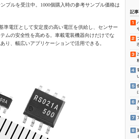
、サンプルを受注中。1000個購入時の参考サンプル価格は
駆動入門講
記事
の基準電圧として安定度の高い電圧を供給し、センサー
活用設計」
ステムの安全性を高める。車載電装機器向けだけでな
もあり、幅広いアプリケーションで活用できる。
G
価試験はど
Thread
Z-Wave