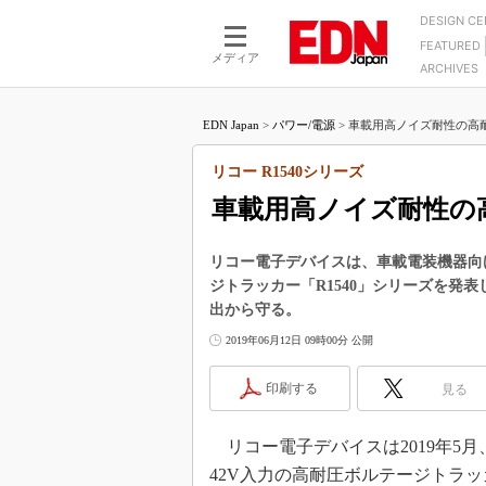
DESIGN C
FEATURED
モーター
LSI
メディア
ARCHIVES
電源設計
マイコン
プロセスエンジニアの現
カーボンニュートラルへの挑戦
FPGA
EDN Japan
>
パワー/電源
>
車載用高ノイズ耐性の高耐
マイクロプロセッサ懐古
IoT×製造業
中堅技術者に贈る電子部品
リコー R1540シリーズ
つながるクルマ
用講座
車載用高ノイズ耐性の
エレクトロニクス入門
たった2つの式で始めるDC
バーターの設計
5G（EE Times Japan）
DC-DCコンバーター活用
リコー電子デバイスは、車載電装機器向け
医療エレ（EE Times Japan）
ジトラッカー「R1540」シリーズを発
Wired, Weird
製品解剖（EE Times Japan）
出から守る。
マイコン講座
2019年06月12日 09時00分 公開
Q&Aで学ぶマイコン講座
印刷する
見る
高速シリアル伝送技術講
記録計／データロガーの
リコー電子デバイスは2019年5月
アナログ設計のきほん／A
42V入力の高耐圧ボルテージトラッカー
ズ編