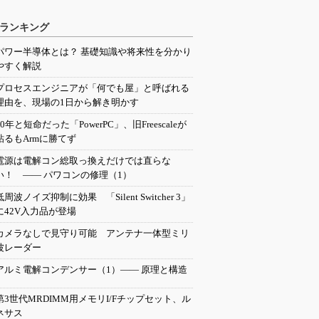
ランキング
パワー半導体とは？ 基礎知識や将来性を分かり
やすく解説
プロセスエンジニアが「何でも屋」と呼ばれる
理由を、現場の1日から解き明かす
20年と短命だった「PowerPC」、旧Freescaleが
粘るもArmに勝てず
電源は電解コン総取っ換えだけでは直らな
い！ ―― パワコンの修理（1）
低周波ノイズ抑制に効果 「Silent Switcher 3」
に42V入力品が登場
カメラなしで見守り可能 アンテナ一体型ミリ
波レーダー
アルミ電解コンデンサー（1）―― 原理と構造
第3世代MRDIMM用メモリI/Fチップセット、ル
ネサス