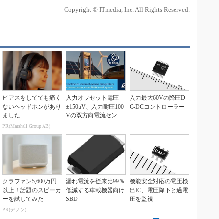
Copyright © ITmedia, Inc. All Rights Reserved.
ピアスをしてても痛く
入力オフセット電圧
入力最大60Vの降圧D
ないヘッドホンがあり
±150μV、入力耐圧100
C-DCコントローラー
ました
Vの双方向電流センス
アンプ
PR(Marshall Group AB)
クラファン5,600万円
漏れ電流を従来比99％
機能安全対応の電圧検
以上！話題のスピーカ
低減する車載機器向け
出IC、電圧降下と過電
ーを試してみた
SBD
圧を監視
PR(デノン)