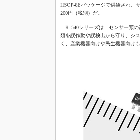
HSOP-8Eパッケージで供給され
めざせ高効率！ モーター
座
200円（税別）だ。
Bluetooth mesh入門
R1540シリーズは、センサー類
「SPICEの仕組みとその
類を誤作動や誤検出から守り、シ
最新記事一覧
く、産業機器向けや民生機器向け
計測器メーカーから見た5
USB Type-Cの登場で評
う変わる？
IoT時代の無線規格を知る【
編】
IoT時代の無線規格を知る【
編】