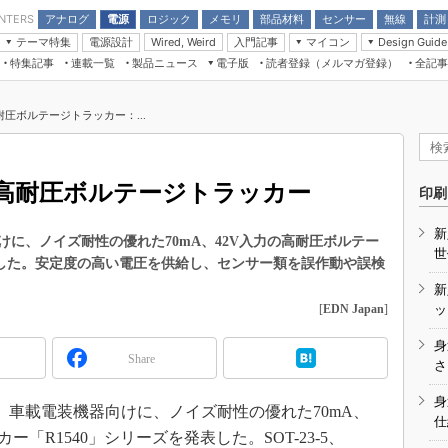
アナログ
電源
ロジック
メモリ
部品材料
センサー
無線
計測
ENTERS
テーマ特集
電源設計
入門記事
マイコン
Wired, Weird
Design Guide
アナログ機能回路
受動部品
特集記事
連載一覧
製品ニュース
電子版
読者登録（メルマガ登録）
全記事
計測機器
Microchip情報
モーター入門
マイコン講座
CEATEC
パワー関連と電源
機構部品
場から
EDN Japan×EE Times Japan統合電
EdgeTech＋
タイミングデバイス
オンデマンドセミナー
Q&Aで学ぶマイコン講座
子版
ディスプレイとドラ
圧ボルテージトラッカー：...
録
TECHNO-FRONTIER
マイコン入門!! 必携用語集
電子ブックレット
計測とテスト
“徹底”活
組込み/エッジコンピューティング展
信号源とパルス信号
高耐圧ボルテージトラッカー
人とくるま展
印刷
/DCコン
Wired, Weird
AUTOMOTIVE WORLD
新
講座
に、ノイズ耐性の優れた70mA、42V入力の高耐圧ボルテー
世
表した。安定度の高い電圧を供給し、センサー類を誤作動や誤検
新
[
EDN Japan
]
ッ
身
Share
座
さ
基礎知識
身
、車載電装機器向けに、ノイズ耐性の優れた70mA、
仕
DCとノイ
「R1540」シリーズを発表した。SOT-23-5、