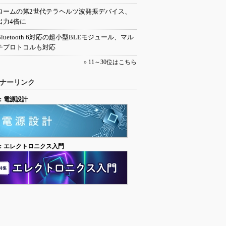
ロームの第2世代テラヘルツ波発振デバイス、
出力4倍に
Bluetooth 6対応の超小型BLEモジュール、マル
チプロトコルも対応
»
11～30位はこちら
ナーリンク
：電源設計
：エレクトロニクス入門