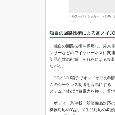
ボルテージトラッカー「R1540」シ
ージ
独自の回路技術による高ノイズ
独自の回路技術を採用し、外来電
ンサーなどのワイヤハーネスに関
部品点数の削減、それらによる実
ながる。
CE／ADJ端子でオン／オフの制
ムのシーケンス制御を容易にする
ステム全体の消費電力を抑え、電
ボディー系車載一般装備品対応の
機器対応のY品、民生品対応の4種