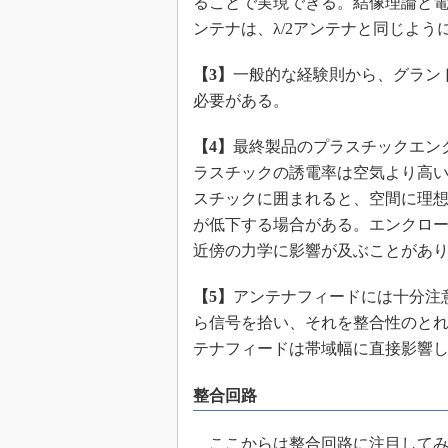
ることで実現できる。結像理論と電
ンテナは、λ/2アンテナと同じよ
【3】
一般的な経験則から、グラン
必要がある。
【4】
最終製品のプラスチックエン
ラスチックの誘電率は空気より高
スチックに囲まれると、空間に理
が低下する場合がある。エンクロ
近傍の力学に影響が及ぶことがあ
【5】
アンテナフィードには十分注
ら信号を拾い、それを整合性のと
テナフィードは帯域幅に直接影響
整合回路
ここからは整合回路に注目してみ