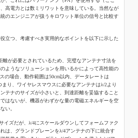
が、これにはパワーアンプ（PA）を使用する（ここ
ト、高電力とは数ミリワットを意味している。当然なが
系統のエンジニアが扱うキロワット単位の信号と比較す
役立つ、考慮すべき実用的なポイントを以下に示した
距離が必要とされているため、完璧なアンテナ寸法を
どのようなソリューションを用いるかによって高性能の
hマウスの場合、動作範囲は50cm以内、データレートは
。つまり、ワイヤレスマウスに必要なアンテナはλ/2より
アンテナのサイズが小さいと、到達距離を妥協すること
子ではないが、機器がわずかな量の電磁エネルギーを空
らない。
ナサイズだが、λ/4にスケールダウンしてフォームファク
れは、グランドプレーンをλ/4アンテナの下に統合す