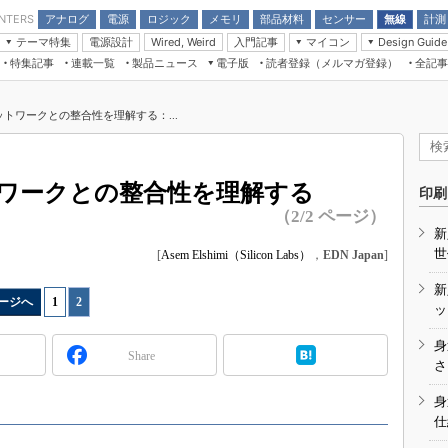
アナログ
電源
ロジック
メモリ
部品材料
センサー
無線
計測
ENTERS
テーマ特集
電源設計
入門記事
マイコン
Wired, Weird
Design Guide
アナログ機能回路
受動部品
特集記事
連載一覧
製品ニュース
電子版
読者登録（メルマガ登録）
全記事
計測機器
Microchip情報
モーター入門
マイコン講座
CEATEC
パワー関連と電源
機構部品
場から
EDN Japan×EE Times Japan統合電
EdgeTech＋
タイミングデバイス
オンデマンドセミナー
Q&Aで学ぶマイコン講座
子版
ディスプレイとドラ
トワークとの整合性を理解する：...
録
TECHNO-FRONTIER
マイコン入門!! 必携用語集
電子ブックレット
計測とテスト
“徹底”活
組込み/エッジコンピューティング展
信号源とパルス信号
ワークとの整合性を理解する
人とくるま展
印刷
/DCコン
Wired, Weird
（2/2 ページ）
AUTOMOTIVE WORLD
新
講座
世
[
Asem Elshimi（Silicon Labs）
，
EDN Japan
]
新
ージへ
1
|
2
ッ
身
Share
座
さ
基礎知識
身
仕
DCとノイ