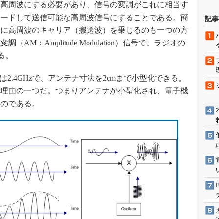
高周波にする必要があり、信号の変調がこれに相当す
駆動入門講
コードして送信可能な高周波信号にすることである。簡
記事
号に高周波のキャリア（搬送波）を乗じるのも一つの方
M：Amplitude Modulation）信号で、ラジオの
活用設計」
る。
G
数は2.4GHzで、アンテナ寸法を2cmまで小型化できる。
価試験はど
た理由の一つだ。つまりアンテナが小型化され、電子機
たのである。
Thread
Z-Wave