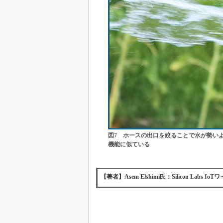
図7 ホースの出口を絞ることで水が勢い
機能に似ている
【著者】Asem Elshimi氏：Silicon La