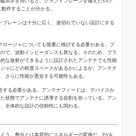
磁気学を用いると、グランドプレーンを備えたλ/4ア
うに動作することが分かる。
ドプレーンは十分に広く、途切れていない設計にする
クロージャについても慎重に検討する必要がある。プ
いので、波動インピーダンスも異なる。そのため、プラ
想的な放射ができるように設計されたアンテナでも性能
ージャにどの程度スペースがあるかによるが、アンテナ
り、さらに性能が悪化する可能性もある。
意する必要がある。アンテナフィードは、デバイスか
れた状態でアンテナに誘導する役割を担っている。アン
し、全体的な設計の信頼性にも関わる。
よう。整合とは本質的にエネルギーの変換だ。PAを