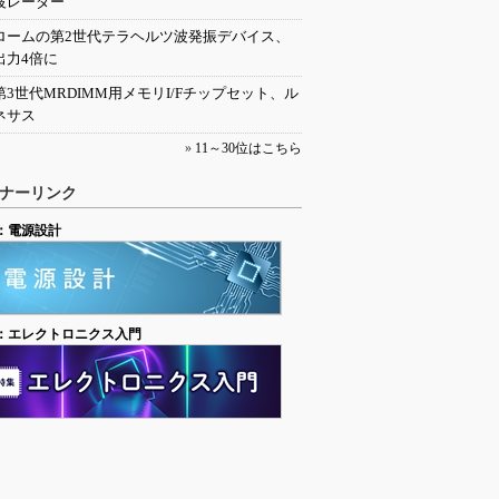
波レーダー
ロームの第2世代テラヘルツ波発振デバイス、
出力4倍に
第3世代MRDIMM用メモリI/Fチップセット、ル
ネサス
»
11～30位はこちら
ナーリンク
：電源設計
：エレクトロニクス入門