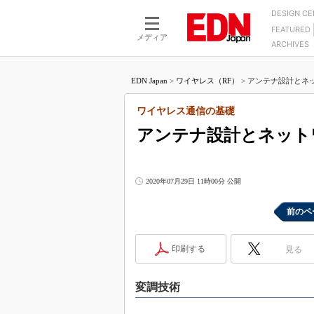
DESIGN C
FEATURED
モーター
LSI
メディア
ARCHIVES
電源設計
マイコン
プロセスエンジニアの現
カーボンニュートラルへの挑戦
FPGA
EDN Japan
>
ワイヤレス（RF）
>
アンテナ設計とネッ
マイクロプロセッサ懐古
IoT×製造業
中堅技術者に贈る電子部品
ワイヤレス通信の基礎
つながるクルマ
用講座
アンテナ設計とネット
エレクトロニクス入門
たった2つの式で始めるDC
バーターの設計
5G（EE Times Japan）
DC-DCコンバーター活用
医療エレ（EE Times Japan）
2020年07月29日 11時00分 公開
Wired, Weird
製品解剖（EE Times Japan）
マイコン講座
前のペ
Q&Aで学ぶマイコン講座
印刷する
見る
高速シリアル伝送技術講
記録計／データロガーの
変調技術
アナログ設計のきほん／A
ズ編