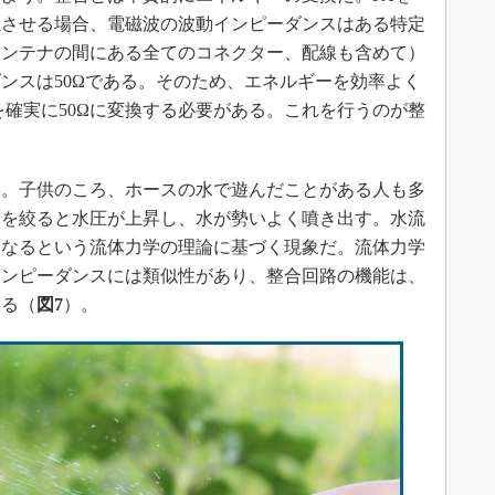
生させる場合、電磁波の波動インピーダンスはある特定
アンテナの間にある全てのコネクター、配線も含めて）
ンスは50Ωである。そのため、エネルギーを効率よく
を確実に50Ωに変換する必要がある。これを行うのが整
。子供のころ、ホースの水で遊んだことがある人も多
口を絞ると水圧が上昇し、水が勢いよく噴き出す。水流
くなるという流体力学の理論に基づく現象だ。流体力学
インピーダンスには類似性があり、整合回路の機能は、
いる（
図7
）。