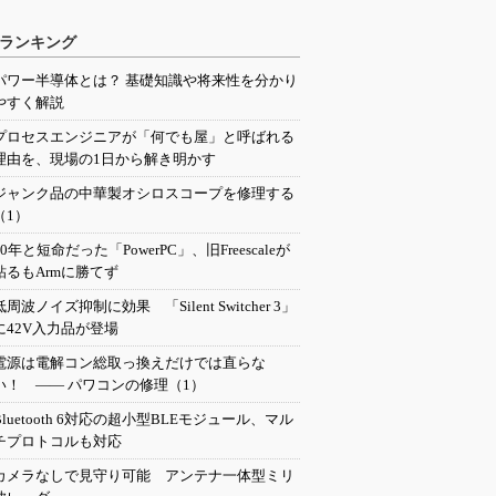
ランキング
パワー半導体とは？ 基礎知識や将来性を分かり
やすく解説
プロセスエンジニアが「何でも屋」と呼ばれる
理由を、現場の1日から解き明かす
ジャンク品の中華製オシロスコープを修理する
（1）
20年と短命だった「PowerPC」、旧Freescaleが
粘るもArmに勝てず
低周波ノイズ抑制に効果 「Silent Switcher 3」
に42V入力品が登場
電源は電解コン総取っ換えだけでは直らな
い！ ―― パワコンの修理（1）
Bluetooth 6対応の超小型BLEモジュール、マル
チプロトコルも対応
カメラなしで見守り可能 アンテナ一体型ミリ