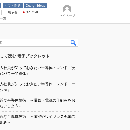
ソフト開発
Design Ideas
展示会
SPECIAL
マイページ
一覧
「電源技術」
イバ
して読む 電子ブックレット
入社員が知っておきたい半導体トレンド「次
代パワー半導体」
入社員が知っておきたい半導体トレンド「エ
ジAI」
近な半導体技術 ～電気・電源の仕組みをお
らいしよう～
近な半導体技術 ～電池やワイヤレス充電の
組み～