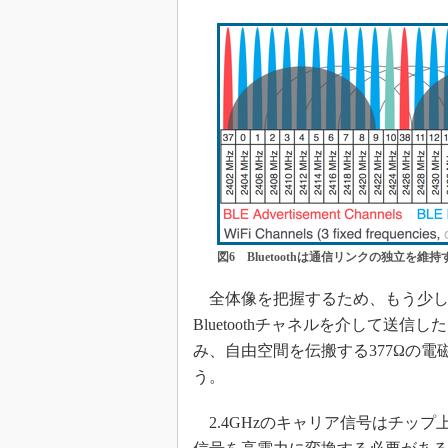
図6 Bluetoothは通信リンクの独立を
全体像を把握するため、もう少し考
Bluetoothチャネルを介して送
み、自由空間を伝搬する377Ωの電
う。
2.4GHzのキャリア信号はチッ