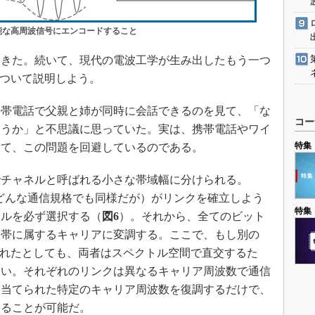
能な高周波信号にエンコードすること
きた。続いて、現代の電波工学が生み出したもう一つ
について説明しよう。
携帯電話で父親と姉が同時に会話できるのを見て、「な
コー
ろうか」と不思議に思っていた。実は、携帯電話やワイ
特集
って、この問題を回避しているのである。
チャネルと呼ばれる小さな帯域幅に分けられる。
（他のどんな通信規格でも同様だが）がリンクを確立しよう
特集
ネルを必ず選択する（
図6
）。それから、全てのビット
数帯に属するキャリアに変調する。ここで、もし別の
確立されたとしても、両者はスペクトル空間で直交するた
ない。それぞれのリンクは異なるキャリア周波数で通信
り当てられた特定のキャリア周波数を復調するだけで、
することが可能だ。