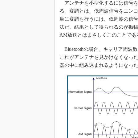
アンテナを小型化するには信号を
めざせ高効率！ モーター
る。変調とは、低周波信号をエン
座
単に変調を行うには、低周波の信
Bluetooth mesh入門
法だ。結果として得られるのが振幅変調（A
「SPICEの仕組みとその
AM放送とはまさしくこのことであ
最新記事一覧
計測器メーカーから見た5
Bluetoothの場合、キャリア周波
USB Type-Cの登場で評
これがアンテナを見かけなくなっ
う変わる？
器の中に組み込まれるようになっ
IoT時代の無線規格を知る【
編】
IoT時代の無線規格を知る【
編】