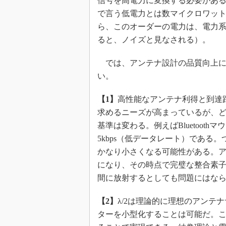
信号を高電力に変換する必要がある
で言う低電力とは数マイクロワッ
ら、このオーダーの電力は、電力
ると、ノイズと見なされる）。
では、アンテナ設計の品質向上に
い。
【1】
高性能なアンテナ利得と到達
求めるニーズが高まっているが、
基準は変わる。例えばBluetoot
5kbps（低データレート）である
かなり小さくなる可能性がある。
になり、その時点で完璧な整合素
間に放射するとしても問題にはな
【2】
λ/2は理論的に理想のアンテ
ターを小型化することは可能だ。こ