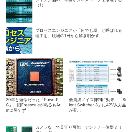
（1）
プロセスエンジニアが「何でも屋」と呼ばれる
理由を、現場の1日から解き明かす
20年と短命だった「PowerP
低周波ノイズ抑制に効果 「Si
C」、旧Freescaleが粘るもAr
lent Switcher 3」に42V入力品
mに勝てず
が登...
カメラなしで見守り可能 アンテナ一体型ミリ