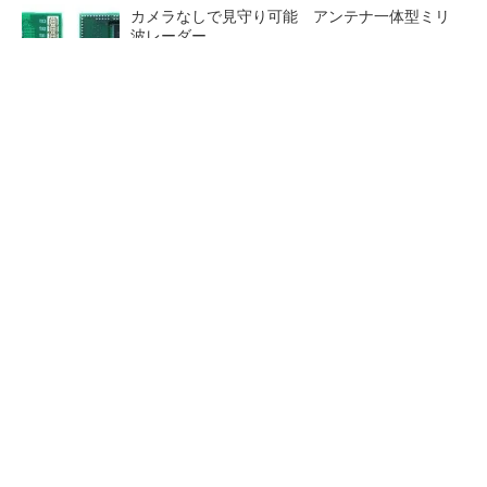
カメラなしで見守り可能 アンテナ一体型ミリ
波レーダー
Infineon、宇宙向けに耐放射線GaNゲートドラ
イバー
ジャンク品の中華製オシロスコープを修理する
（1）