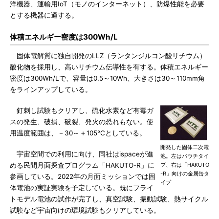
洋機器、運輸用IoT（モノのインターネット）、防爆性能を必要
とする機器に適する。
体積エネルギー密度は300Wh/L
固体電解質に独自開発のLLZ（ランタンジルコン酸リチウム）
酸化物を採用し、高いリチウム伝導性を有する。体積エネルギー
密度は300Wh/Lで、容量は0.5～10Wh、大きさは30～110mm角
をラインアップしている。
釘刺し試験もクリアし、硫化水素など有毒ガ
スの発生、破損、破裂、発火の恐れもない。使
用温度範囲は、－30～＋105℃としている。
開発した固体二次電
宇宙空間での利用に向け、同社はispaceが進
池。左はパウチタイ
める民間月面探査プログラム「HAKUTO-R」に
プ、右は「HAKUTO
-R」向けの金属缶タ
参画している。2022年の月面ミッションでは固
イプ
体電池の実証実験を予定している。既にフライ
トモデル電池の試作が完了し、真空試験、振動試験、熱サイクル
試験など宇宙向けの環境試験もクリアしている。