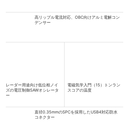
高リップル電流対応、OBC向けアルミ電解コン
デンサー
レーダー用途向け低位相ノイ
電磁気学入門（15）トンラン
ズの電圧制御SAWオシレータ
スコアの温度
ー
直径0.35mmのSPCを採用したUSB4対応防水
コネクター