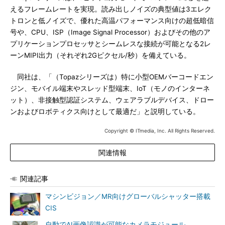
えるフレームレートを実現。読み出しノイズの典型値は3エレク
トロンと低ノイズで、優れた高温パフォーマンス向けの超低暗信
号や、CPU、ISP（Image Signal Processor）およびその他のア
プリケーションプロセッサとシームレスな接続が可能となる2レ
ーンMIPI出力（それぞれ2Gピクセル/秒）を備えている。
同社は、「（Topazシリーズは）特に小型OEMバーコードエン
ジン、モバイル端末やスレッド型端末、IoT（モノのインターネ
ット）、非接触型認証システム、ウェアラブルデバイス、ドロー
ンおよびロボティクス向けとして最適だ」と説明している。
Copyright © ITmedia, Inc. All Rights Reserved.
関連情報
関連記事
マシンビジョン／MR向けグローバルシャッター搭載
CIS
自動でAI画像認識が可能なカメラモジュール