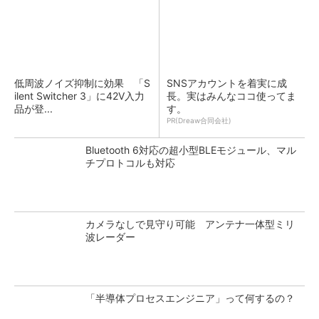
低周波ノイズ抑制に効果 「S
SNSアカウントを着実に成
ilent Switcher 3」に42V入力
長。実はみんなココ使ってま
品が登...
す。
PR(Dreaw合同会社)
Bluetooth 6対応の超小型BLEモジュール、マル
チプロトコルも対応
カメラなしで見守り可能 アンテナ一体型ミリ
波レーダー
「半導体プロセスエンジニア」って何するの？