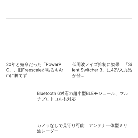
20年と短命だった「PowerP
低周波ノイズ抑制に効果 「Si
C」、旧Freescaleが粘るもAr
lent Switcher 3」に42V入力品
mに勝てず
が登...
Bluetooth 6対応の超小型BLEモジュール、マル
チプロトコルも対応
カメラなしで見守り可能 アンテナ一体型ミリ
波レーダー