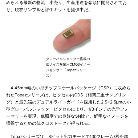
められる最新の物流、小売り、生産用途を念頭に開発されてお
り、現在サンプルと評価キットを提供中だ。
グローバルシャッター搭載の
低ノイズ産業用CMOSイメー
ジセンサー「Topazシリー
ズ」
4.45mm幅の小型チップスケールパッケージ（CSP）に収めら
れたTopazシリーズは、ピクセル内CDS（相関二重サンプリン
グ）と最先端のデュアルライトガイドを採用した2.5×2.5µmの小
型グローバルシャッターピクセルにより、1/3インチの光学フォ
ーマットを実現。低照度での良好なSN比と、鮮明なイメージを
獲得するための低クロストークが得られる。
Topazシリーズは、8ビット出力モードで100フレーム/秒を超