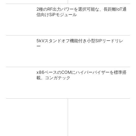
2種のRF出力パワーを選択可能な、長距離IoT通
信向けSiPモジュール
5kVスタンドオフ機能付き小型SIPリードリレ
ー
x86ベースのCOMにハイパーバイザーを標準搭
載、コンガテック