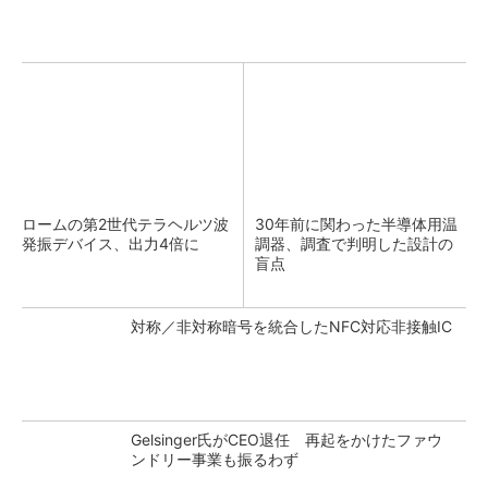
ロームの第2世代テラヘルツ波
30年前に関わった半導体用温
発振デバイス、出力4倍に
調器、調査で判明した設計の
盲点
対称／非対称暗号を統合したNFC対応非接触IC
Gelsinger氏がCEO退任 再起をかけたファウ
ンドリー事業も振るわず