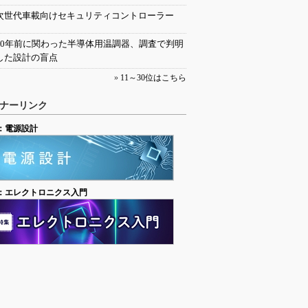
次世代車載向けセキュリティコントローラー
30年前に関わった半導体用温調器、調査で判明
した設計の盲点
»
11～30位はこちら
ナーリンク
：電源設計
：エレクトロニクス入門