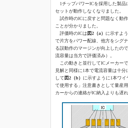
1チップパワーICを採用した製品
セットが動作しなくなりました。
試作時のICに戻すと問題なく動作
ことが分かりました。
評価時のICは
図2（a）
に示すよう
で片方をパワー配線、他方をシグ
る誤動作のマージンが向上したので
流容量は当方で評価済み）。
この動きと並行してICメーカー
見解と同様に1本で電流容量は十分
して
図2（b）
に示すように1本ワイ
て使用する」注意書きとして量産用
カーからの連絡がIC納入よりも遅