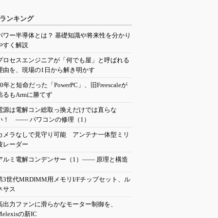
ランキング
パワー半導体とは？ 基礎知識や将来性を分かり
やすく解説
プロセスエンジニアが「何でも屋」と呼ばれる
理由を、現場の1日から解き明かす
20年と短命だった「PowerPC」、旧Freescaleが
粘るもArmに勝てず
電源は電解コン総取っ換えだけでは直らな
い！ ―― パワコンの修理（1）
カメラなしで見守り可能 アンテナ一体型ミリ
波レーダー
アルミ電解コンデンサー（1）―― 原理と構造
第3世代MRDIMM用メモリI/Fチップセット、ル
ネサス
高出力ファンに滑らかなモーター制御を、
Melexisの新IC