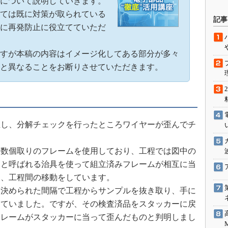
について説明していきます。
駆動入門講
ては既に対策が取られている
記事
に再発防止に役立てていただ
活用設計」
すが本稿の内容はイメージ化してある部分が多々
と異なることをお断りさせていただきます。
G
価試験はど
Thread
生し、分解チェックを行ったところワイヤーが歪んでチ
Z-Wave
多数個取りのフレームを使用しており、工程では図中の
）と呼ばれる治具を使って組立済みフレームが相互に当
し、工程間の移動をしています。
決められた間隔で工程からサンプルを抜き取り、手に
していました。ですが、その検査済品をスタッカーに戻
フレームがスタッカーに当って歪んだものと判明しまし