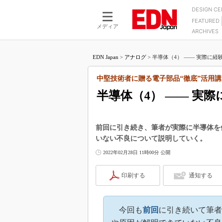
DESIGN C
FEATURED
モーター
LSI
メディア
ARCHIVES
電源設計
マイコン
プロセスエンジニアの現
カーボンニュートラルへの挑戦
FPGA
EDN Japan
>
アナログ
>
半導体（4） ―― 実際に経験し
マイクロプロセッサ懐古
IoT×製造業
中堅技術者に贈る電子部品
中堅技術者に贈る電子部品“徹底”活用講
つながるクルマ
用講座
半導体（4） ―― 実際
エレクトロニクス入門
たった2つの式で始めるDC
バーターの設計
5G（EE Times Japan）
DC-DCコンバーター活用
医療エレ（EE Times Japan）
前回に引き続き、筆者が実際に半導体を
Wired, Weird
いない不良について説明していく。
製品解剖（EE Times Japan）
マイコン講座
2022年02月28日 11時00分 公開
Q&Aで学ぶマイコン講座
印刷する
通知する
高速シリアル伝送技術講
記録計／データロガーの
今回も
前回
に引き続いて筆者
アナログ設計のきほん／A
ズ編