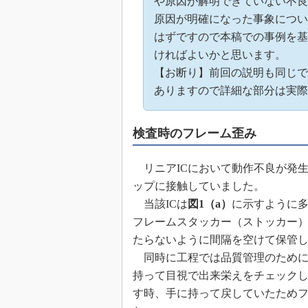
や原因が解明できていない不良
めざせ高効率！ モーター
原因が明確になった事象につい
座
はずですので本稿での事例を基
Bluetooth mesh入門
ければよいかと思います。
「SPICEの仕組みとその
【お断り】前回の説明も同じで
最新記事一覧
ありますので詳細な部分は実際
計測器メーカーから見た5
USB Type-Cの登場で評
検査時のフレーム歪み
う変わる？
IoT時代の無線規格を知る【
編】
リニアICにおいて動作不良が発
ップに接触していました。
IoT時代の無線規格を知る【
編】
当該ICは
図1（a）
に示すように
フレームスタッカー（ストッカー
たらないように間隔を空けて保管
同時に工程では品質管理のために
持って目視で出来栄えをチェック
す時、手に持って戻していたため