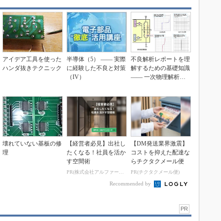
アイデア工具を使った
半導体（5） ―― 実際
不良解析レポートを理
ハンダ抜きテクニック
に経験した不良と対策
解するための基礎知識
（IV）
―― 一次物理解析＆
電気的特性評価
壊れていない基板の修
【経営者必見】出社し
【DM発送業界激震】
理
たくなる！社員を活か
コストを抑えた配達な
す空間術
らチクタクメール便
PR(株式会社アルファーテクノ)
PR(チクタクメール便)
Recommended by
PR