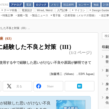
アナログ
電源
ロジック
メモリ
部品材料
センサー
無線
計測
ENTERS
テーマ特集
電源設計
入門記事
マイコン
Wired, Weird
Design Guide
アナログ機能回路
受動部品
特集記事
連載一覧
製品ニュース
電子版
読者登録（メルマガ登録）
全記事
計測機器
Microchip情報
モーター入門
マイコン講座
CEATEC
パワー関連と電源
機構部品
場から
EDN Japan×EE Times Japan統合電
EdgeTech＋
タイミングデバイス
オンデマンドセミナー
Q&Aで学ぶマイコン講座
子版
ディスプレイとドラ
た不良と対策（III）...
録
TECHNO-FRONTIER
マイコン入門!! 必携用語集
電子ブックレット
計測とテスト
“徹底”活
座（63）
組込み/エッジコンピューティング展
信号源とパルス信号
に経験した不良と対策（III）
人とくるま展
印刷
/DCコン
Wired, Weird
（1/2 ページ）
AUTOMOTIVE WORLD
新
講座
世
使用する中で経験した思いがけない不良や原因が解明できて
新
[
加藤博二（Sifoen）
，
EDN Japan
]
ッ
身
見る
Share
座
さ
基礎知識
身
仕
が経験した思いがけない不良
DCとノイ