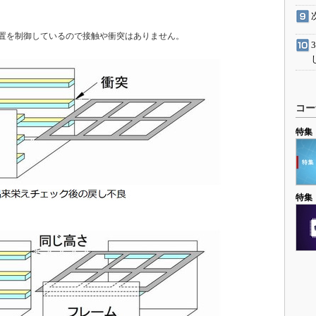
置を制御しているので接触や衝突はありません。
コー
特集
特集