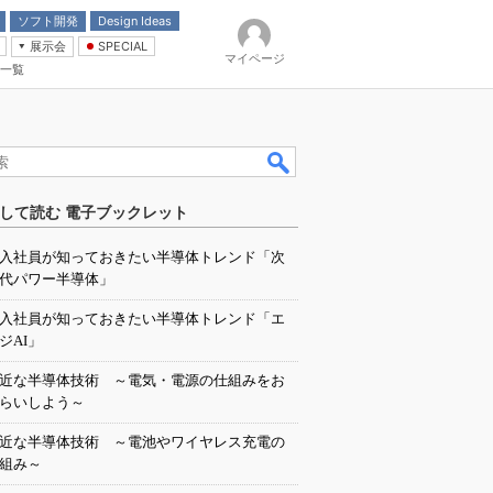
ソフト開発
Design Ideas
展示会
SPECIAL
マイページ
一覧
「電源技術」
イバ
して読む 電子ブックレット
入社員が知っておきたい半導体トレンド「次
代パワー半導体」
入社員が知っておきたい半導体トレンド「エ
ジAI」
近な半導体技術 ～電気・電源の仕組みをお
らいしよう～
近な半導体技術 ～電池やワイヤレス充電の
組み～