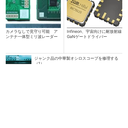
カメラなしで見守り可能 ア
Infineon、宇宙向けに耐放射線
ンテナ一体型ミリ波レーダー
GaNゲートドライバー
ジャンク品の中華製オシロスコープを修理する
（1）
低周波ノイズ抑制に効果 「Silent Switcher
3」に42V入力品が登...
「半導体プロセスエンジニア」って何するの？