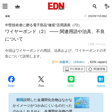
連載
2022年11月29日
中堅技術者に贈る電子部品“徹底”活用講座（72）
ワイヤーボンド（2） ―― 関連用語や治具、不良
について
（1/3 ページ）
今回はワイヤーボンドの用語、治具および、ワイヤーボンドの不
良について説明します。
[
加藤博二（Sifoen）
，EDN Japan]
PC用表示
関連情報
Share
Post
LINE
Hatena
前回
説明した金属間化合物はなかな
かイメージがつかみにくいものだった
のかもしれません。金属間化合物の理