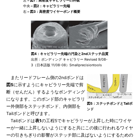
左＝
図1：高密度キャピラリーの外観
中央＝
図2：キャピラリー先端
右＝
図3：高密度ワイヤーボンド概要
図4：キャピラリー先端の汚染と2ndステッチ品質
出所：ボンディング キャピラリー Revised 9/08-
3（日本語版 11/08-08）Smallprecisiontools
またリードフレーム側の2ndボンドは
図5
に示すようにキャピラリー先端で剪
断（せんだん）するようなボンディング
になります。このボンド部のキャピラリ
図5：ステッチボンドとTailボ
ー外側部をステッチボンド、内側部を
ンド
Tailボンドと呼びます。
Tailボンドは
表1
の工程5でキャピラリーが上昇した時にワイヤ
ーが一緒に上昇しないようにすると共にこの後に行われるワイヤ
ーの引きちぎりの影響がステッチ部に及ばないようにするための