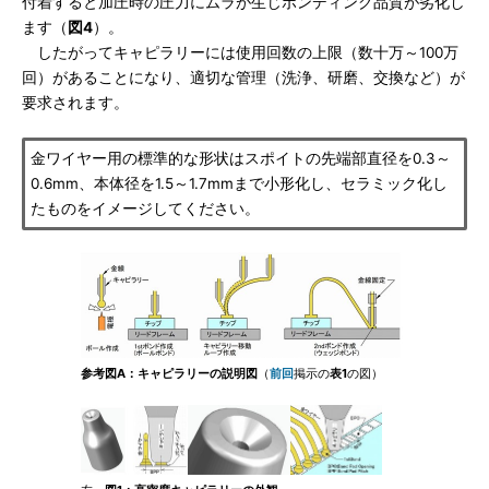
付着すると加圧時の圧力にムラが生じボンディング品質が劣化し
ます（
図4
）。
したがってキャピラリーには使用回数の上限（数十万～100万
回）があることになり、適切な管理（洗浄、研磨、交換など）が
要求されます。
金ワイヤー用の標準的な形状はスポイトの先端部直径を0.3～
0.6mm、本体径を1.5～1.7mmまで小形化し、セラミック化し
たものをイメージしてください。
参考図A：キャピラリーの説明図
（
前回
掲示の
表1
の図）