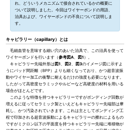
れ、どういうメカニズムで接合されているかの概要に
ついて説明しました。今回はワイヤーボンドの用語、
治具および、ワイヤーボンドの不良について説明しま
す。
キャピラリー（capillary）とは
毛細血管を意味する細い穴のあいた治具で、この治具を使って
ワイヤーボンドを行います（
参考図A
、
図1
）。
キャピラリー先端外形は
図1
、
図2
、
図3
のイメージ図に示すよ
うにパッド間距離（BPP）よりも細くなっており、かつ超音波振
動やワイヤー加工の衝撃に耐えるだけの強度も必要になります。
したがって高密度セラミックやルビーなど高硬度の材料を用いる
場合がほとんどです。
このような特徴を持つキャピラリーですがボンディング回数が
増えるに従ってセラミック製といえどもキャピラリー先端部は摩
耗し、かつ汚染されていきます。これは主としてボンディング工
程で印加される超音波振動によるキャピラリーの擦れによるもの
ですがミクロン以下の平面度を持つキャピラリー先端に堆積物が