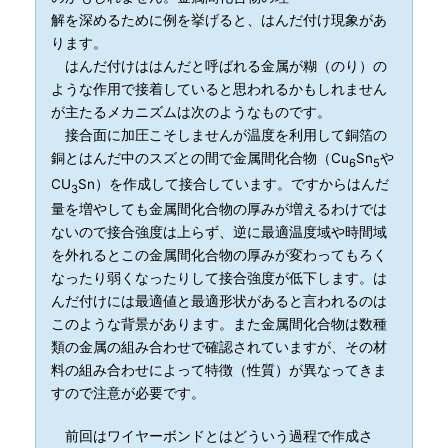
解を深めるために例を挙げると、はんだ付け現象があ
ります。
はんだ付けははんだと呼ばれる金属が糊（のり）の
ような作用で接着していると思われるかもしれません
が主たるメカニズムは次のようなものです。
接合面に加圧こそしませんが温度を利用して銅箔の
銅とはんだ中のスズとの間で金属間化合物（Cu
Sn
や
6
5
CU
Sn）を作成して接合しています。ですからはんだ
3
量を増やしても金属間化合物の厚みが増えるわけでは
ないので接合強度は上らず、逆に最適温度域や時間域
を外れるとこの金属間化合物の厚みが変わってもろく
なったり弱くなったりして接合強度が低下します。は
んだ付けには最適値と最適形状があると言われるのは
このような背景があります。また金属間化合物は数種
類の金属の組み合わせで確認されていますが、その材
料の組み合わせによって特徴（性質）が異なってきま
すので注意が必要です。
前回はワイヤーボンドとはどういう過程で作成さ