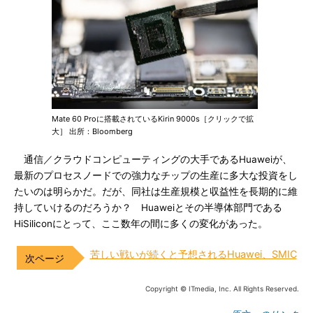
Mate 60 Proに搭載されているKirin 9000s［クリックで拡
大］ 出所：Bloomberg
通信／クラウドコンピューティングの大手であるHuaweiが、
最新のプロセスノードでの強力なチップの生産に多大な投資をし
たいのは明らかだ。だが、同社は生産規模と収益性を長期的に維
持していけるのだろうか？ Huaweiとその半導体部門である
HiSiliconにとって、ここ数年の間に多くの変化があった。
苦しい戦いが続くと予想されるHuawei、SMIC
Copyright © ITmedia, Inc. All Rights Reserved.