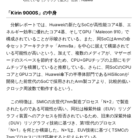
られている［クリックで拡大］ 出所：Huawei
「Kirin 9000S」の中身
分解レポートでは、Huaweiの新たなSoCが高性能コア4基、エ
ネルギー効率に優れたコア4基、そしてGPU「Maleoon 910」で
構成されていることが示唆されている。また、同SoCはArmの命
令セットアーキテクチャ「Armv8a」を中心に据えて構築されて
いる可能性が高いという。加えて、複数のメディアが、マザーボ
ードのスペースを節約するため、CPU+GPUチップの上部にモデ
ムチップを積層していると推察している。さらに、同SoCのCPU
コアとGPUコアは、Huawei傘下の半導体部門であるHiSiliconが
開発した前世代のSoCで採用されたArm製コアより、比較的低い
クロック周波数で動作するという。
この特徴は、SMICの次世代7nm製造プロセス「N+2」で製造
されたものである可能性が高い。同社は極紫外線（EUV）リソグ
ラフィ装置へのアクセスを拒否されているため、旧来の深紫外線
（DUV）リソグラフィ技術に基づき、第1世代のプロセス
「N+1」を何とか構築した。N+1は、EUV技術に基づくTSMCの
7nmプロセスにほぼ匹敵すると伝えられている。