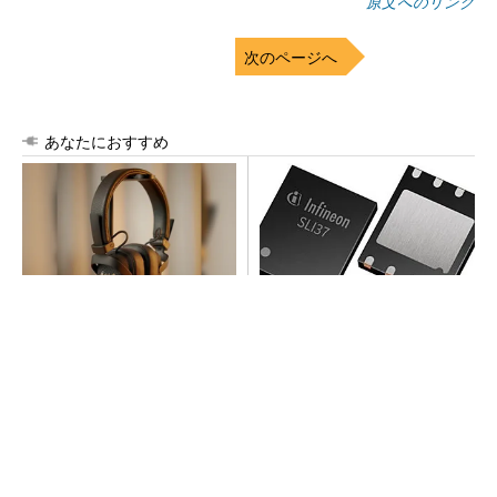
原文へのリンク
次のページへ
あなたにおすすめ
音楽シーンを支えた64年の歴
次世代車載向けセキュリティ
史、このヘッドホンで感じて
コントローラー
みて
PR(Marshall Group AB)
プロセスエンジニアが「何でも屋」と呼ばれる
理由を、現場の1日から解き明かす