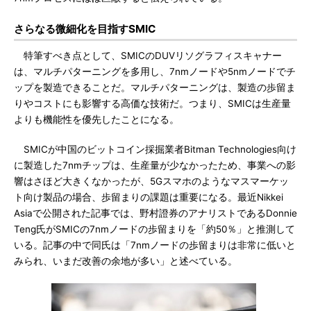
さらなる微細化を目指すSMIC
特筆すべき点として、SMICのDUVリソグラフィスキャナー
は、マルチパターニングを多用し、7nmノードや5nmノードでチ
ップを製造できることだ。マルチパターニングは、製造の歩留ま
りやコストにも影響する高価な技術だ。つまり、SMICは生産量
よりも機能性を優先したことになる。
SMICが中国のビットコイン採掘業者Bitman Technologies向け
に製造した7nmチップは、生産量が少なかったため、事業への影
響はさほど大きくなかったが、5Gスマホのようなマスマーケッ
ト向け製品の場合、歩留まりの課題は重要になる。最近Nikkei
Asiaで公開された記事では、野村證券のアナリストであるDonnie
Teng氏がSMICの7nmノードの歩留まりを「約50％」と推測して
いる。記事の中で同氏は「7nmノードの歩留まりは非常に低いと
みられ、いまだ改善の余地が多い」と述べている。