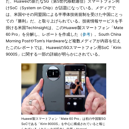
た、Huaweiの新たな5G（第5世代移動通信）スマートフォン向
けSoC（System on Chip）が話題になっている。メディアで
は、米国やその同盟国による半導体技術規制を受けた中国にとっ
ての『勝利』だ、と取り上げられている。技術情報サービスを手
掛ける米国TechInsightは、このHuawei製スマートフォン「Mate
60 Pro」を分解し、レポートを作成した（
参考
）。South China
Morning PostやTom’s Hardwareなど複数メディアが内容を伝え
たこのレポートでは、Huaweiの5Gスマートフォン用SoC「Kirin
9000S」に関する一部の詳細が明らかにされている。
Huawei製スマートフォン「Mate 60 Pro」は初の中国製5G
SoCである「Kirin 9000S」を中心に構成されていると報じ