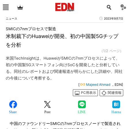
ニュース
2023年9月7日
SMICの7nmプロセスで製造
米制裁下のHuaweiが開発、初の中国製5Gチップ
を分析
（1/2 ページ）
米国TechInsightは、HuaweiがSMICの7nmプロセスによって、
初の中国製5Gスマートフォン向けSoCを開発したと分析してい
る。同社のレポートおよび関連報道が明らかにした詳細や、同社
の今後について考察する。
[
Majeed Ahmad
，EDN]
PC用表示
関連情報
Share
Post
LINE
Hatena
中国のファウンドリーSMICの7nmプロセスノードで製造され