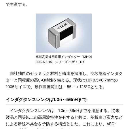
で生産する。
車載高周波回路用インダクター「MHQ1
005075HA」シリーズ 出所：TDK
同社独自のセラミック材料と構造を採用し、空芯巻線インダク
ターと同程度の高いQ特性を備える。形状は1.0×0.5×0.7mmの
1005サイズで、動作温度範囲は－55～＋125℃となる。
インダクタンスレンジは1.0n～56nHまで
インダクタンスレンジは、1.0n～56nHまでを用意する。従来
製品と同等以上の高周波特性を有すると共に、基板曲げ応力など
による断線不具合を予防する構造とした。これにより、AEC-