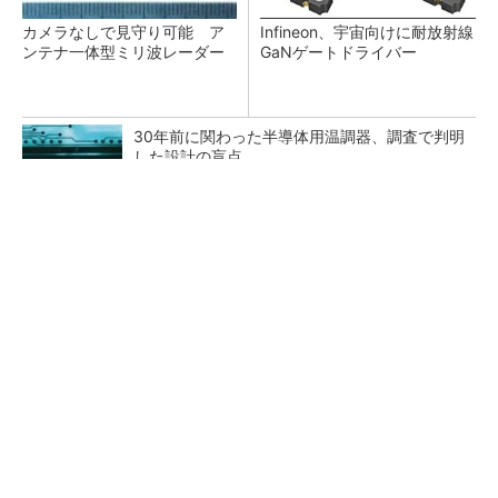
カメラなしで見守り可能 ア
Infineon、宇宙向けに耐放射線
ンテナ一体型ミリ波レーダー
GaNゲートドライバー
30年前に関わった半導体用温調器、調査で判明
した設計の盲点
「半導体プロセスエンジニア」って何するの？
タップ式高入力コンバーター（1）基本回路と
その動作