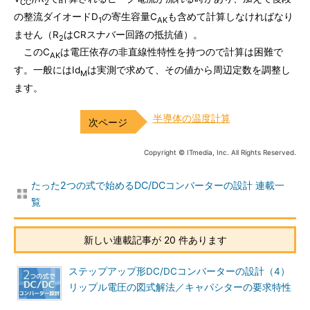
CC
2
の整流ダイオードD
の寄生容量C
も含めて計算しなければなり
1
AK
ません（R
はCRスナバー回路の抵抗値）。
2
このC
は電圧依存の非直線性特性を持つので計算は困難で
AK
す。一般にはId
は実測で求めて、その値から周辺定数を調整し
M
ます。
半導体の温度計算
Copyright © ITmedia, Inc. All Rights Reserved.
たった2つの式で始めるDC/DCコンバーターの設計 連載一
覧
新しい連載記事が 20 件あります
ステップアップ形DC/DCコンバーターの設計（4）
リップル電圧の図式解法／キャパシターの要求特性