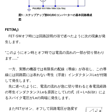
図1：ステップアップ形DC/DCコンバーターの基本回路構成
図
FET(M
)
1
FET-SWオフ時には回路説明の項で述べたように次の現象が発
生します。
“このようにオン時とオフ時では電流の流れの一部が切り替わり
ます……”
一方、実際の機器では有限長の配線（導線）が存在し、この導
線には回路図には表れない寄生（浮遊）インダクタンスLeが付随
して発生します。
先に述べたように、電流の流れが急に切り替わると各電流経路
の寄生インダクタンスLeを原因としてLの式（E＝L×ΔI/Δt）によ
るスパイク電圧がLeの両端に発生します。
またFETがオン、オフして回路電圧が急変す