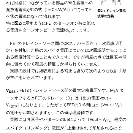
れば回路につながっている部品の寄生容量への
充放電電流がCの式（I＝C×ΔV/Δt）に従ってヒ
図2：ドレイン電流
ゲ状の電流になって流れます。
波形の定義
特に
図2
に示すようにFETのターンオン時に流れ
る電流をターンオンピーク電流Id
とします。
M
FETのドレイン－ソース間にCRスナバー回路（＝次回説明予
定）を付加した時のスパイク電圧については次回説明するように
ある程度計算することもできます。ですが精度の点では目安や傾
向に留めておく程度の精度しか得られていません。
実際の設計では経験則による補正も含めて次のような設計手順
が主に用いられています。
V
：FETのドレイン－ソース間の最大定格電圧です。M
がタ
DSS
1
ーンオフするとFETのドレイン（D）は［出力電圧Vout＋
V
］になります。したがってFETのD-S間には（Vout＋V
）
F(D1)
F
の電圧が印加されますが、この値は理論値です。
実際には各素子やパターンのLeによって（Vout－V
）程度の
CC
＊
スパイク（リンギング）電圧が
上乗せされて印加されるので