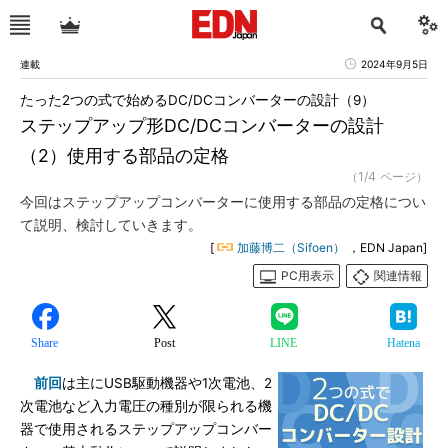
連載
2024年9月5日
たった2つの式で始めるDC/DCコンバーターの設計（9）
ステップアップ形DC/DCコンバーターの設計
（2）使用する部品の定格
（1/4 ページ）
今回はステップアップコンバーターに使用する部品の定格につい
て説明、検討していきます。
[
加藤博二（Sifoen）
，EDN Japan]
PC用表示
関連情報
Share
Post
LINE
Hatena
前回
は主にUSB駆動機器や1次電池、2
次電池など入力電圧の種別が限られる機
器で使用されるステップアップコンバー