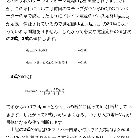
述のヒゲ状のターンオンピーク電流Id
が重畳されます。です
M
が、この項目については前回のステップダウン形DC/DCコンバ
ーターの章で説明したようにドレイン電流のパルス定格Id
(Pulse)
が定義、保証されているので測定値Id
はId
の80％に収ま
M
(Pulse)
っていれば問題ありません。したがって必要な電流定格の値は次
の
2式
、
3式
の値にします。
3式
のId
は
P
ですからδ→0でId
＝Ioとなり、δの増加に従ってId
は増加してい
P
P
きます。したがって3式はδが大きくなる、つまり入力電圧V
が
CC
最低になる条件で判断します。
上記の
2式
のId
はCRスナバー回路が付加された場合は(2Voutｰ
M
V
)/R
で計算されるピーク電流が流れる時があり、加えて後段