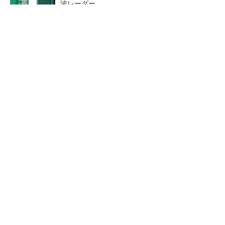
波レーダー
SNSアカウントを着実に成長。実はみんなココ
使ってます。
PR(Dreaw合同会社)
Bluetooth 6対応の超小型BLEモジュール、マル
チプロトコルも対応
低周波ノイズ抑制に効果 「S
「半導体プロセスエンジニ