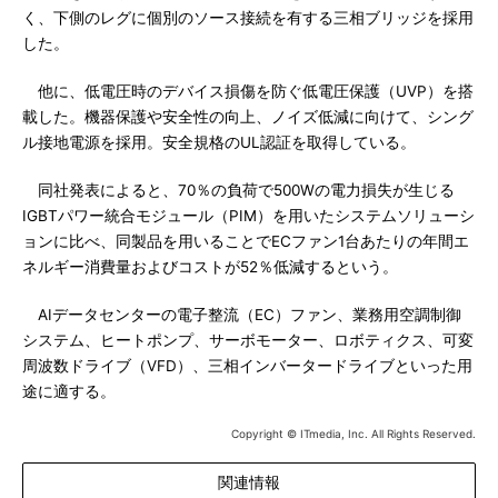
く、下側のレグに個別のソース接続を有する三相ブリッジを採用
した。
他に、低電圧時のデバイス損傷を防ぐ低電圧保護（UVP）を搭
載した。機器保護や安全性の向上、ノイズ低減に向けて、シング
ル接地電源を採用。安全規格のUL認証を取得している。
同社発表によると、70％の負荷で500Wの電力損失が生じる
IGBTパワー統合モジュール（PIM）を用いたシステムソリューシ
ョンに比べ、同製品を用いることでECファン1台あたりの年間エ
ネルギー消費量およびコストが52％低減するという。
AIデータセンターの電子整流（EC）ファン、業務用空調制御
システム、ヒートポンプ、サーボモーター、ロボティクス、可変
周波数ドライブ（VFD）、三相インバータードライブといった用
途に適する。
Copyright © ITmedia, Inc. All Rights Reserved.
関連情報