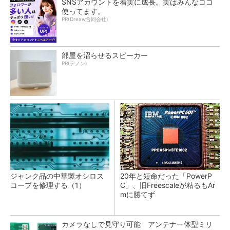
SNSアカウントを着実に成長。実はみんなココ
使ってます。
PR(Dreaw合同会社)
部屋を沼らせるスピーカー
PR(デノン)
ジャンク品の中華製オシロス
20年と短命だった「PowerP
コープを修理する（1）
C」、旧Freescaleが粘るもAr
mに勝てず
カメラなしで見守り可能 アンテナ一体型ミリ