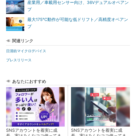
産業用／車載用センサー向け、36Vデュアルオペアン
プ
最大175℃動作が可能な低ドリフト／高精度オペアン
プ
関連リンク
日清紡マイクロデバイス
プレスリリース
あなたにおすすめ
SNSアカウントを着実に成
SNSアカウントを着実に成
長。実はみんなココ使ってま
長。実はみんなココ使ってま