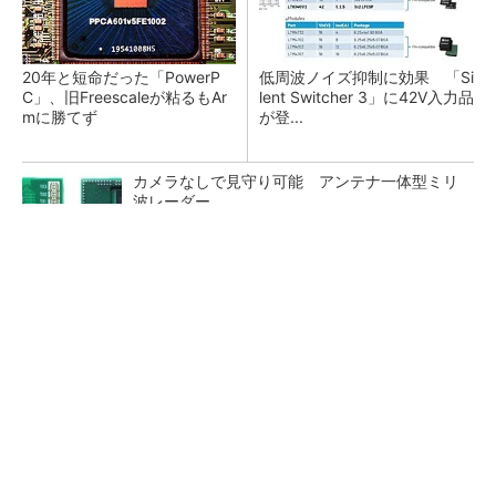
20年と短命だった「PowerP
低周波ノイズ抑制に効果 「Si
C」、旧Freescaleが粘るもAr
lent Switcher 3」に42V入力品
mに勝てず
が登...
カメラなしで見守り可能 アンテナ一体型ミリ
波レーダー
Bluetooth 6対応の超小型BLEモジュール、マル
チプロトコルも対応
「半導体プロセスエンジニア」って何するの？