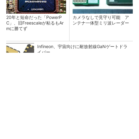
20年と短命だった「PowerP
カメラなしで見守り可能 ア
C」、旧Freescaleが粘るもAr
ンテナ一体型ミリ波レーダー
mに勝てず
Infineon、宇宙向けに耐放射線GaNゲートドラ
イバー
SNSアカウントを着実に成長。実はみんなココ
使ってます。
PR(Dreaw合同会社)
ジャンク品の中華製オシロスコープを修理する
（1）