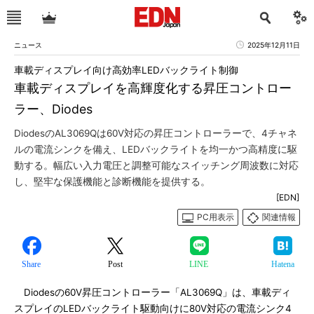
ニュース
2025年12月11日
車載ディスプレイ向け高効率LEDバックライト制御
車載ディスプレイを高輝度化する昇圧コントロー
ラー、Diodes
DiodesのAL3069Qは60V対応の昇圧コントローラーで、4チャネ
ルの電流シンクを備え、LEDバックライトを均一かつ高精度に駆
動する。幅広い入力電圧と調整可能なスイッチング周波数に対応
し、堅牢な保護機能と診断機能を提供する。
[EDN]
PC用表示
関連情報
Share
Post
LINE
Hatena
Diodesの60V昇圧コントローラー「AL3069Q」は、車載ディ
スプレイのLEDバックライト駆動向けに80V対応の電流シンク4