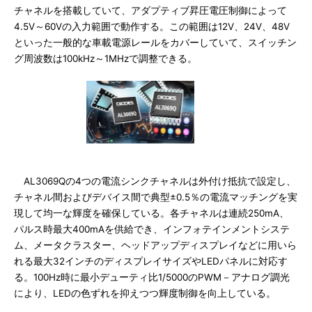
チャネルを搭載していて、アダプティブ昇圧電圧制御によって
4.5V～60Vの入力範囲で動作する。この範囲は12V、24V、48V
といった一般的な車載電源レールをカバーしていて、スイッチン
グ周波数は100kHz～1MHzで調整できる。
AL3069Qの4つの電流シンクチャネルは外付け抵抗で設定し、
チャネル間およびデバイス間で典型±0.5％の電流マッチングを実
現して均一な輝度を確保している。各チャネルは連続250mA、
パルス時最大400mAを供給でき、インフォテインメントシステ
ム、メータクラスター、ヘッドアップディスプレイなどに用いら
れる最大32インチのディスプレイサイズやLEDパネルに対応す
る。100Hz時に最小デューティ比1/5000のPWM－アナログ調光
により、LEDの色ずれを抑えつつ輝度制御を向上している。