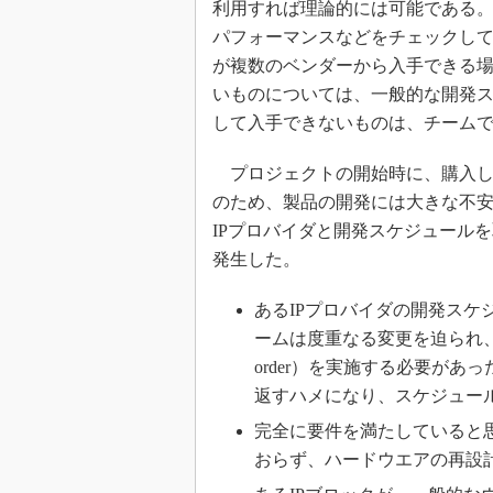
利用すれば理論的には可能である。
めざせ高効率！ モーター
パフォーマンスなどをチェックして
座
が複数のベンダーから入手できる
Bluetooth mesh入門
いものについては、一般的な開発ス
「SPICEの仕組みとその
して入手できないものは、チーム
最新記事一覧
計測器メーカーから見た5
プロジェクトの開始時に、購入し
USB Type-Cの登場で評
のため、製品の開発には大きな不
う変わる？
IPプロバイダと開発スケジュール
IoT時代の無線規格を知る【
発生した。
編】
IoT時代の無線規格を知る【
あるIPプロバイダの開発ス
編】
ームは度重なる変更を迫られ、何度かは
order）を実施する必要が
返すハメになり、スケジュー
完全に要件を満たしていると
おらず、ハードウエアの再設