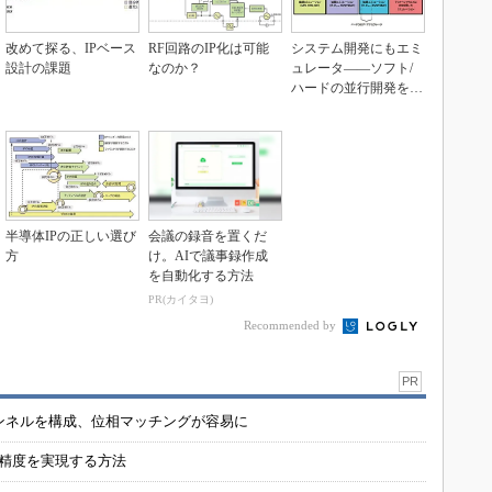
改めて探る、IPベース
RF回路のIP化は可能
システム開発にもエミ
設計の課題
なのか？
ュレータ――ソフト/
ハードの並行開発を実
現
半導体IPの正しい選び
会議の録音を置くだ
方
け。AIで議事録作成
を自動化する方法
PR(カイタヨ)
Recommended by
PR
チャンネルを構成、位相マッチングが容易に
の精度を実現する方法