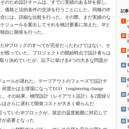
そのため設計チームは、すでに実績のあるIPを探し、
駆動入門講
、価格と法的条件の交渉を行うことにした。同種のIP
記事
場合には、詳細な比較を行った。その際、まだ実績のな
ケジュールを案出してそれを検討要素に加えた。IPと
活用設計」
で独自に開発を行った。
G
たIPブロックのすべてが完全だったわけではない。そ
価試験はど
安が残っていた。プロジェクトの開始時点で設計者らは
を取り決めていたが、以下に挙げる4つの大きな問題が
Thread
Z-Wave
ケジュールが遅れた。テープアウトのフェーズで設計チ
土壇場になってECO （engineering change
あった。その結果、物理設計（レイアウト設計）を2度繰り
ルはさらに遅れて開発コストが大きく膨らんだ
思っていたIPブロックが、規定の温度範囲に対応して
計が必要となった