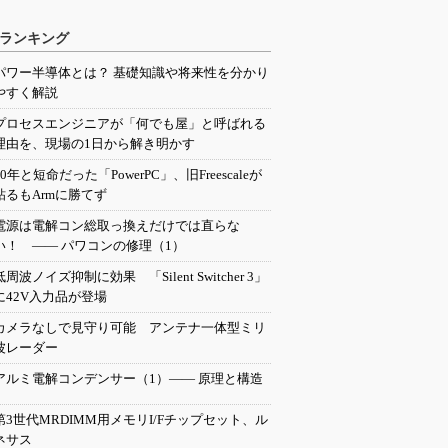
ランキング
パワー半導体とは？ 基礎知識や将来性を分かり
やすく解説
プロセスエンジニアが「何でも屋」と呼ばれる
理由を、現場の1日から解き明かす
20年と短命だった「PowerPC」、旧Freescaleが
粘るもArmに勝てず
電源は電解コン総取っ換えだけでは直らな
い！ ―― パワコンの修理（1）
低周波ノイズ抑制に効果 「Silent Switcher 3」
に42V入力品が登場
カメラなしで見守り可能 アンテナ一体型ミリ
波レーダー
アルミ電解コンデンサー（1）―― 原理と構造
第3世代MRDIMM用メモリI/Fチップセット、ル
ネサス