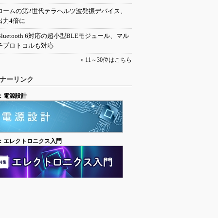
ロームの第2世代テラヘルツ波発振デバイス、
出力4倍に
Bluetooth 6対応の超小型BLEモジュール、マル
チプロトコルも対応
»
11～30位はこちら
ナーリンク
：電源設計
：エレクトロニクス入門