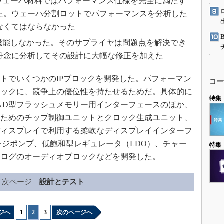
なウェーハ材料ではパフォーマンス仕様を完全に満たす
た。ウェーハ分割ロットでパフォーマンスを分析した
なくてはならなかった
に機能しなかった。そのサプライヤは問題点を解決でき
丹念に分析してその設計に大幅な修正を加えた
トでいくつかのIPブロックを開発した。パフォーマン
コー
ロックに、競争上の優位性を持たせるためだ。具体的に
特集
ND型フラッシュメモリー用インターフェースのほか、
るためのチップ制御ユニットとクロック生成ユニット、
ディスプレイで利用する柔軟なディスプレイインターフ
ージポンプ、低飽和型レギュレータ（LDO）、チャー
特集
ナログのオーディオブロックなどを開発した。
次ページ
設計とテスト
ジへ
1
|
2
|
3
次のページへ