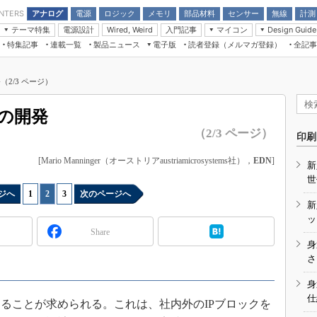
アナログ
電源
ロジック
メモリ
部品材料
センサー
無線
計測
ENTERS
テーマ特集
電源設計
入門記事
マイコン
Wired, Weird
Design Guide
アナログ機能回路
受動部品
特集記事
連載一覧
製品ニュース
電子版
読者登録（メルマガ登録）
全記事
計測機器
Microchip情報
モーター入門
マイコン講座
CEATEC
パワー関連と電源
機構部品
場から
EDN Japan×EE Times Japan統合電
EdgeTech＋
タイミングデバイス
オンデマンドセミナー
Q&Aで学ぶマイコン講座
子版
ディスプレイとドラ
（2/3 ページ）
録
TECHNO-FRONTIER
マイコン入門!! 必携用語集
電子ブックレット
計測とテスト
“徹底”活
組込み/エッジコンピューティング展
Iの開発
信号源とパルス信号
（2/3 ページ）
人とくるま展
印刷
/DCコン
Wired, Weird
AUTOMOTIVE WORLD
[Mario Manninger（オーストリアaustriamicrosystems社），
EDN
]
新
講座
世
ジへ
1
|
2
|
3
次のページへ
新
ッ
Share
身
座
さ
基礎知識
身
仕
DCとノイ
ることが求められる。これは、社内外のIPブロックを