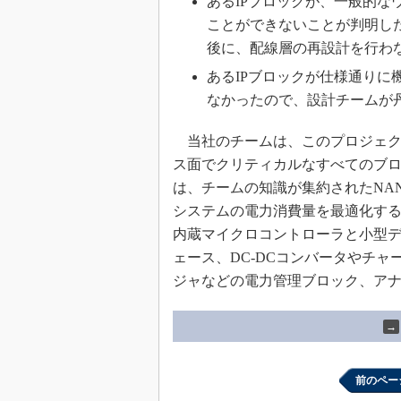
あるIPブロックが、一般的
ことができないことが判明し
後に、配線層の再設計を行わ
あるIPブロックが仕様通り
なかったので、設計チームが
当社のチームは、このプロジェク
ス面でクリティカルなすべてのブ
は、チームの知識が集約されたNA
システムの電力消費量を最適化す
内蔵マイクロコントローラと小型
ェース、DC-DCコンバータやチャ
ジャなどの電力管理ブロック、ア
→
前のペー