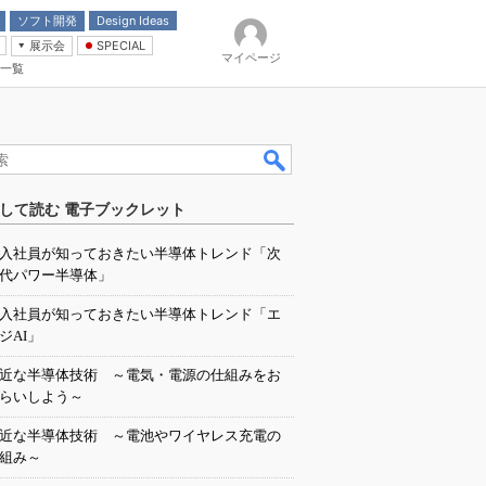
ソフト開発
Design Ideas
展示会
SPECIAL
マイページ
一覧
「電源技術」
イバ
して読む 電子ブックレット
入社員が知っておきたい半導体トレンド「次
代パワー半導体」
入社員が知っておきたい半導体トレンド「エ
ジAI」
近な半導体技術 ～電気・電源の仕組みをお
らいしよう～
近な半導体技術 ～電池やワイヤレス充電の
組み～