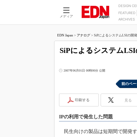
DESIGN C
FEATURED
モーター
LSI
メディア
ARCHIVES
電源設計
マイコン
プロセスエンジニアの現
カーボンニュートラルへの挑戦
FPGA
EDN Japan
>
アナログ
>
SiPによるシステムLSIの開発
マイクロプロセッサ懐古
IoT×製造業
中堅技術者に贈る電子部品
SiPによるシステムLS
つながるクルマ
用講座
エレクトロニクス入門
たった2つの式で始めるDC
バーターの設計
5G（EE Times Japan）
2007年06月01日 00時00分 公開
DC-DCコンバーター活用
医療エレ（EE Times Japan）
Wired, Weird
前のペー
製品解剖（EE Times Japan）
マイコン講座
印刷する
見る
Q&Aで学ぶマイコン講座
高速シリアル伝送技術講
IPの利用で発生した問題
記録計／データロガーの
アナログ設計のきほん／A
民生向けの製品は短期間で開発す
ズ編