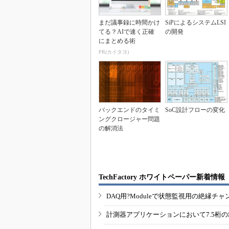
まだ議事録に時間かけ
SiPによるシステムLSI
てる？AIで速く正確
の開発
にまとめる術
PR(カイタヨ)
バックエンドのタイミ
SoC設計フローの変化
ングクロージャー問題
の解消法
TechFactory ホワイトペーパー新着情報
DAQ用?Moduleで状態監視用の絶縁
計測器アプリケーションにおいて7.5桁