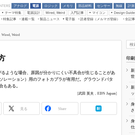
アナログ
電源
ロジック
メモリ
部品材料
センサー
無線
計測
ENTERS
テーマ特集
電源設計
入門記事
マイコン
Wired, Weird
Design Guide
アナログ機能回路
受動部品
特集記事
連載一覧
製品ニュース
電子版
読者登録（メルマガ登録）
全記事
計測機器
Microchip情報
モーター入門
マイコン講座
CEATEC
パワー関連と電源
機構部品
場から
EDN Japan×EE Times Japan統合電
EdgeTech＋
タイミングデバイス
オンデマンドセミナー
Q&Aで学ぶマイコン講座
子版
ディスプレイとドラ
ed, Weird
録
TECHNO-FRONTIER
マイコン入門!! 必携用語集
電子ブックレット
計測とテスト
“徹底”活
組込み/エッジコンピューティング展
信号源とパルス信号
方
人とくるま展
印刷
/DCコン
Wired, Weird
AUTOMOTIVE WORLD
新
講座
がるような場合、原因が分かりにくい不具合が生じることがあ
世
ソレーション）用のフォトカプラが有用だ。グラウンドパタ
合もある。
新
ッ
[
武田 英夫
，
EDN Japan
]
身
見る
Share
座
さ
基礎知識
身
仕
DCとノイ