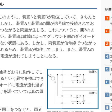
ル
駆動入門講
記事
このように、装置Aと装置Bが独立していて、きちんと
しかし、装置Aと装置Bの間が信号線で接続されてお
活用設計」
がつながると問題が生じる。これについては、
図2
のよ
い。装置Bは故障によってグラウンド側のダイオード
G
しない状態にある。しかし、両装置が信号線でつながっ
価試験はど
れるため、装置Bが動作してしまう。また、装置Aの
な電流が流れてしまうことになる。
Thread
Z-Wave
通常どおりに動作してし
いるという異常を検出でき
オードに電流が流れ過ぎ
けを調べていては真の原
ド同士をつなぐと、両者