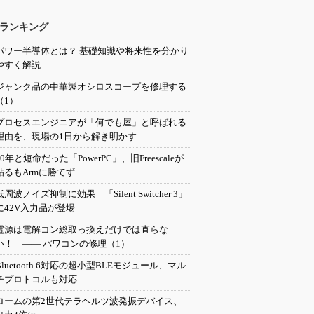
ランキング
パワー半導体とは？ 基礎知識や将来性を分かり
やすく解説
ジャンク品の中華製オシロスコープを修理する
（1）
プロセスエンジニアが「何でも屋」と呼ばれる
理由を、現場の1日から解き明かす
20年と短命だった「PowerPC」、旧Freescaleが
粘るもArmに勝てず
低周波ノイズ抑制に効果 「Silent Switcher 3」
に42V入力品が登場
電源は電解コン総取っ換えだけでは直らな
い！ ―― パワコンの修理（1）
Bluetooth 6対応の超小型BLEモジュール、マル
チプロトコルも対応
ロームの第2世代テラヘルツ波発振デバイス、