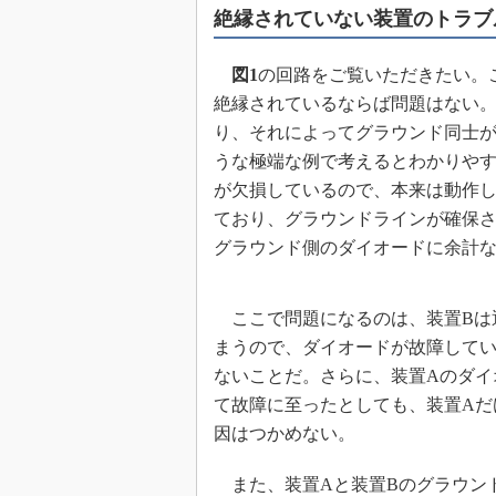
絶縁されていない装置のトラブ
めざせ高効率！ モーター
座
図1
の回路をご覧いただきたい。
Bluetooth mesh入門
絶縁されているならば問題はない。
「SPICEの仕組みとその
最新記事一覧
り、それによってグラウンド同士
うな極端な例で考えるとわかりやす
計測器メーカーから見た5
が欠損しているので、本来は動作
USB Type-Cの登場で評
う変わる？
ており、グラウンドラインが確保さ
グラウンド側のダイオードに余計
IoT時代の無線規格を知る【
編】
IoT時代の無線規格を知る【
編】
ここで問題になるのは、装置Bは
まうので、ダイオードが故障して
ないことだ。さらに、装置Aのダイ
て故障に至ったとしても、装置Aだ
因はつかめない。
また、装置Aと装置Bのグラウン