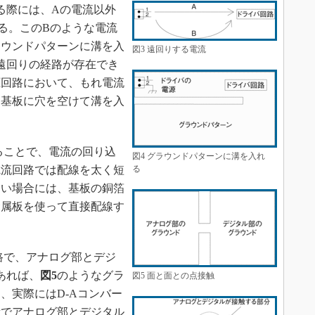
る際には、Aの電流以外
る。このBのような電流
ラウンドパターンに溝を入
図3 遠回りする電流
遠回りの経路が存在でき
圧回路において、もれ電流
く基板に穴を空けて溝を入
ることで、電流の回り込
図4 グラウンドパターンに溝を入れ
電流回路では配線を太く短
る
ない場合には、基板の銅箔
金属板を使って直接配線す
路で、アナログ部とデジ
あれば、
図5
のようなグラ
図5 面と面との点接触
、実際にはD-Aコンバー
所でアナログ部とデジタル