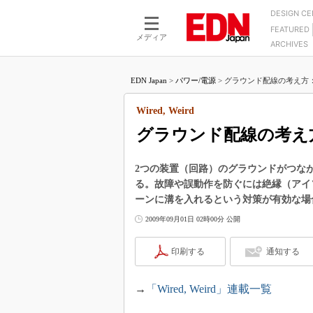
DESIGN C
FEATURED
モーター
LSI
メディア
ARCHIVES
電源設計
マイコン
プロセスエンジニアの現
カーボンニュートラルへの挑戦
FPGA
EDN Japan
>
パワー/電源
>
グラウンド配線の考え方：Wir
マイクロプロセッサ懐古
IoT×製造業
中堅技術者に贈る電子部品
Wired, Weird
つながるクルマ
用講座
グラウンド配線の考え
エレクトロニクス入門
たった2つの式で始めるDC
バーターの設計
5G（EE Times Japan）
DC-DCコンバーター活用
2つの装置（回路）のグラウンドがつな
医療エレ（EE Times Japan）
る。故障や誤動作を防ぐには絶縁（アイ
Wired, Weird
製品解剖（EE Times Japan）
ーンに溝を入れるという対策が有効な場
マイコン講座
2009年09月01日 02時00分 公開
Q&Aで学ぶマイコン講座
印刷する
通知する
高速シリアル伝送技術講
記録計／データロガーの
→
「Wired, Weird」連載一覧
アナログ設計のきほん／A
ズ編