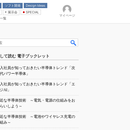
ソフト開発
Design Ideas
展示会
SPECIAL
マイページ
一覧
「電源技術」
イバ
して読む 電子ブックレット
入社員が知っておきたい半導体トレンド「次
代パワー半導体」
入社員が知っておきたい半導体トレンド「エ
ジAI」
近な半導体技術 ～電気・電源の仕組みをお
らいしよう～
近な半導体技術 ～電池やワイヤレス充電の
組み～