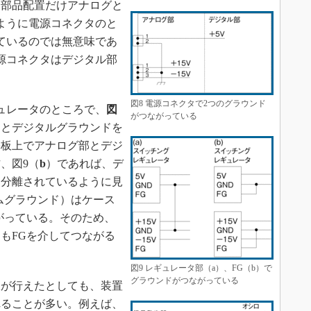
、部品配置だけアナログと
ように電源コネクタのと
ているのでは無意味であ
源コネクタはデジタル部
図8 電源コネクタで2つのグラウンド
ュレータのところで、
図
がつながっている
ドとデジタルグラウンドを
基板上でアナログ部とデジ
、図9（
b
）であれば、デ
は分離されているように見
ムグラウンド）はケース
がっている。そのため、
もFGを介してつながる
図9 レギュレータ部（a）、FG（b）で
グラウンドがつながっている
が行えたとしても、装置
れることが多い。例えば、