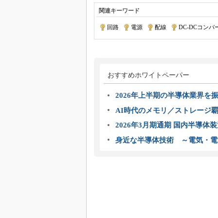
関連キーワード
回路
|
電源
|
配線
|
DC-DCコンバ
おすすめホワイトペーパー
2026年上半期の半導体業界を振
AI時代のメモリ／ストレージ覇
2026年3月期通期 国内半導体
身近な半導体技術 ～電気・電