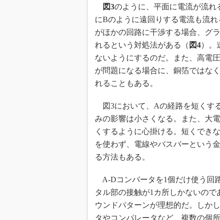
図3
のように、平面に電流が流れ
にBのように遠回りする電流も流れ
がほかの回路に干渉する場合、グ
れるという対処法がある（
図4
）。
ないようにするのだ。また、高電
が問題になる場合に、銅箔ではな
れることもある。
図3において、Aの経路を短くす
みの影響は小さくなる。また、大
くするように心掛ける。短くでき
を使わず、電線やバスバーという
る方法もある。
A-Dコンバータを1個だけ使う回
タル部の接触が1カ所しかないので
ウンドパターンが理想的だ。しかし
タやコンパレータなど、複数の個