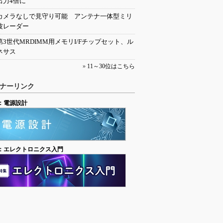
出力4倍に
カメラなしで見守り可能 アンテナ一体型ミリ
波レーダー
第3世代MRDIMM用メモリI/Fチップセット、ル
ネサス
»
11～30位はこちら
ナーリンク
：電源設計
：エレクトロニクス入門