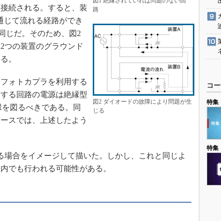
図1 絶縁されていれば問題のない回
に接続される。すると、装
路
通じて流れる経路ができ
同じだ。そのため、図2
2つの装置のグラウンド
ある。
フォトカプラを利用する
コー
りする回路の電源は絶縁型
図2 ダイオードの故障により問題が生
特集
縁を図るべきである。同
じる
ケースでは、上述したよう
特集
る場合をイメージして描いた。しかし、これと同じよ
板内でも行われる可能性がある。