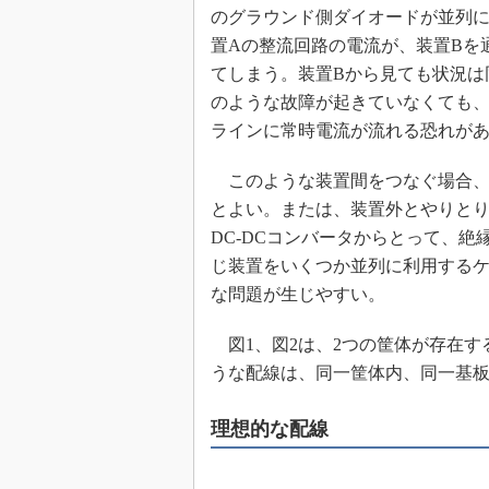
のグラウンド側ダイオードが並列
置Aの整流回路の電流が、装置Bを
てしまう。装置Bから見ても状況は
のような故障が起きていなくても、
ラインに常時電流が流れる恐れが
このような装置間をつなぐ場合、
とよい。または、装置外とやりと
DC-DCコンバータからとって、絶
じ装置をいくつか並列に利用する
な問題が生じやすい。
図1、図2は、2つの筐体が存在す
うな配線は、同一筐体内、同一基
理想的な配線