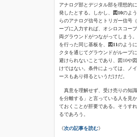
アナログ部とデジタル部を理想的
発したとする。しかし、
図10
のよ
らのアナログ信号とトリガー信号
ープに入力すれば、オシロスコー
両グラウンドがつながってしまう
を行った同じ基板を、
図11
のよう
クタを通じてグラウンドがループ
避けられないことであり、図10や図
けではない。条件によっては、ノ
ースもあり得るというだけだ。
真意を理解せず、受け売りの知識
を分離する」と言っている人を見
ておくことが肝要である。そうす
るであろう。
《
次の記事を読む
》