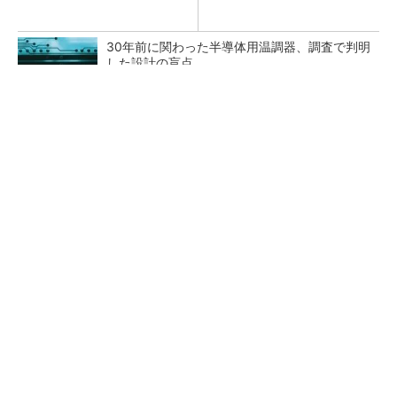
30年前に関わった半導体用温調器、調査で判明
した設計の盲点
「半導体プロセスエンジニア」って何するの？
タップ式高入力コンバーター（1）基本回路と
その動作