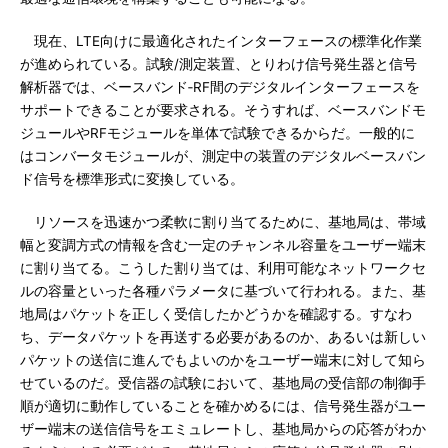
現在、LTE向けに最適化されたインターフェースの標準化作業
が進められている。試験/測定装置、とりわけ信号発生器と信号
解析器では、ベースバンド‐RF間のデジタルインターフェースを
サポートできることが要求される。そうすれば、ベースバンドモ
ジュールやRFモジュールを単体で試験できるからだ。一般的に
はコンバータモジュールが、測定中の装置のデジタルベースバン
ド信号を標準形式に変換している。
リソースを迅速かつ柔軟に割り当てるために、基地局は、帯域
幅と変調方式の情報を含む一定のチャンネル容量をユーザー端末
に割り当てる。こうした割り当ては、利用可能なネットワークセ
ルの容量といった各種パラメータに基づいて行われる。また、基
地局はパケットを正しく受信したかどうかを確認する。すなわ
ち、データパケットを再送する必要があるのか、あるいは新しい
パケットの送信に進んでもよいのかをユーザー端末に対して知ら
せているのだ。受信器の試験において、基地局の受信部の制御手
順が適切に動作していることを確かめるには、信号発生器がユー
ザー端末の送信信号をエミュレートし、基地局からの応答がわか