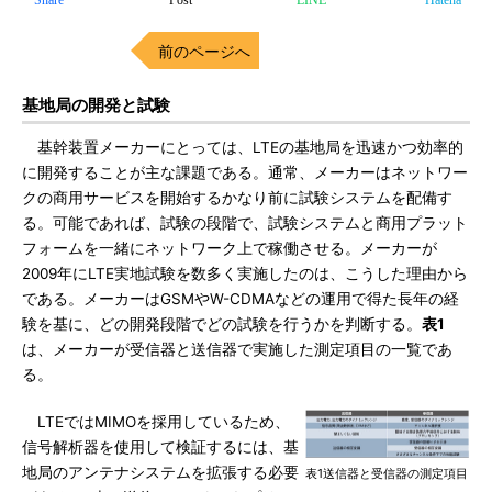
Share
Post
LINE
Hatena
前のページへ
基地局の開発と試験
基幹装置メーカーにとっては、LTEの基地局を迅速かつ効率的
に開発することが主な課題である。通常、メーカーはネットワー
クの商用サービスを開始するかなり前に試験システムを配備す
る。可能であれば、試験の段階で、試験システムと商用プラット
フォームを一緒にネットワーク上で稼働させる。メーカーが
2009年にLTE実地試験を数多く実施したのは、こうした理由から
である。メーカーはGSMやW-CDMAなどの運用で得た長年の経
験を基に、どの開発段階でどの試験を行うかを判断する。
表1
は、メーカーが受信器と送信器で実施した測定項目の一覧であ
る。
LTEではMIMOを採用しているため、
信号解析器を使用して検証するには、基
地局のアンテナシステムを拡張する必要
表1送信器と受信器の測定項目