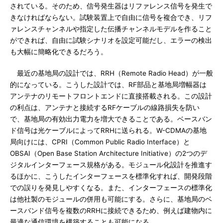
されている。そのため、信号発生器はリファレンス信号を発生で
きなければならない。試験装置上で自由に信号を複合でき、リフ
ァレンスチャンネルや指定した伝播チャンネルモデルを作ること
ができれば、自由に試験シナリオを設定可能だし、エラーの検出
も大幅に簡略化できるだろう。
最近の基地局の設計では、RRH（Remote Radio Head）が一般
的になっている。こうした設計では、RF部品と基地局増幅器は
アンテナのリモートフロントエンドに直接搭載される。この設計
の利点は、アンテナと接続するRFケーブルの線路損失を防い
で、基地局の有効出力電力を増大できることである。ベースバン
ド信号は光ケーブルによってRRHに送られる。W-CDMAの基地
局向けには、CPRI（Common Public Radio Interface）と
OBSAI（Open Base Station Architecture Initiative）の2つのデ
ジタルインターフェース規格がある。モジュール化設計を推進す
るほかに、こうしたインターフェースを標準化すれば、開発段階
での誤りを発見しやすくなる。また、インターフェースの標準化
は他社製のモジュールの併用も可能にする。さらに、基地局のベ
ースバンド信号を複数のRRHに接続できるため、例えば建物内に
最適な通信環境を構築することも可能になる。