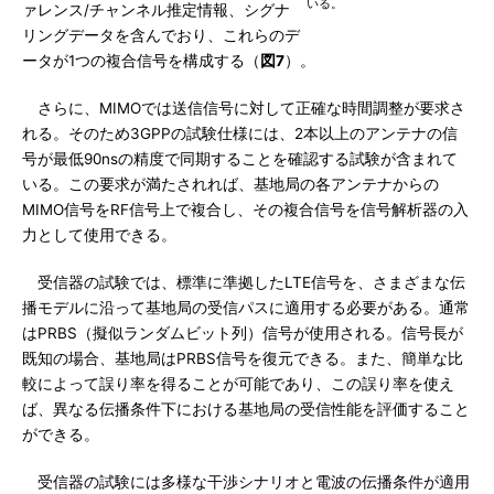
いる。
ァレンス/チャンネル推定情報、シグナ
リングデータを含んでおり、これらのデ
ータが1つの複合信号を構成する（
図7
）。
さらに、MIMOでは送信信号に対して正確な時間調整が要求さ
れる。そのため3GPPの試験仕様には、2本以上のアンテナの信
号が最低90nsの精度で同期することを確認する試験が含まれて
いる。この要求が満たされれば、基地局の各アンテナからの
MIMO信号をRF信号上で複合し、その複合信号を信号解析器の入
力として使用できる。
受信器の試験では、標準に準拠したLTE信号を、さまざまな伝
播モデルに沿って基地局の受信パスに適用する必要がある。通常
はPRBS（擬似ランダムビット列）信号が使用される。信号長が
既知の場合、基地局はPRBS信号を復元できる。また、簡単な比
較によって誤り率を得ることが可能であり、この誤り率を使え
ば、異なる伝播条件下における基地局の受信性能を評価すること
ができる。
受信器の試験には多様な干渉シナリオと電波の伝播条件が適用