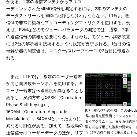
がある。2本の送信アンテナからプリコ
ーディングされたMIMO信号を測定するには、2本のアンテナの
データストリームを同時に記録しなければならない。LTEは、送
信側で非常に複雑なプリコーディングマトリクスを使用する。例
えば、EVMなどのモジュールパラメータの測定では、通常、2本
の送信信号の情報が必要になる。すなわち、モジュール試験装置
には2台の解析器を接続するような設定が要求される。1台目の信
号解析器の測定値は、マスター/スレーブベースで2台目に転送さ
れる。
また、LTEでは、複数のユーザー端末
が同じ周波数チャンネルを使用する。各
ユーザー端末は伝送速度が異なることも
あるし、変調方式もQPSK（Quadrature
Phase Shift Keying）、
図7 複合信号の生成 このeNod
16QAM（Quadrature Amplitude
号の信号点配置図（コンスタレー
Modulation）、64QAMといったように
ダイアグラム）は、異なる伝送速
異なる可能性がある。加えて、基地局の
調方式を採用した複数の要素を、
送信信号はユーザーデータのほか、リフ
うに1本の複合信号に重ねるかを