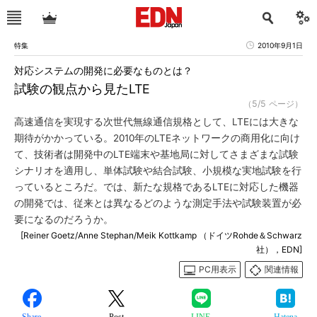
特集
2010年9月1日
対応システムの開発に必要なものとは？
試験の観点から見たLTE
（5/5 ページ）
高速通信を実現する次世代無線通信規格として、LTEには大きな
期待がかかっている。2010年のLTEネットワークの商用化に向け
て、技術者は開発中のLTE端末や基地局に対してさまざまな試験
シナリオを適用し、単体試験や結合試験、小規模な実地試験を行
っているところだ。では、新たな規格であるLTEに対応した機器
の開発では、従来とは異なるどのような測定手法や試験装置が必
要になるのだろうか。
[Reiner Goetz/Anne Stephan/Meik Kottkamp （ドイツRohde＆Schwarz
社），EDN]
PC用表示
関連情報