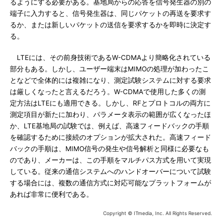
るようにする必要がある。基地局からの応答を信号発生器の別の
端子に入力すると、信号発生器は、同じパケットの再送を要求す
るか、または新しいパケットの送信を要求するかを即時に決定す
る。
LTEには、その前身技術であるW-CDMAより簡略化されている
部分もある。しかし、ユーザー端末はMIMOの処理が加わったこ
となどで全体的には複雑になり、測定試験システムに対する要求
は厳しくなったと言えるだろう。W-CDMAで使用した多くの測
定方法はLTEにも適用できる。しかし、RFとプロトコルの両方に
測定項目が新たに加わり、パラメータ表示の範囲が広くなったほ
か、LTE基地局の試験では、例えば、高速フィードバックの手順
を確認するために接続のオプションが拡大された。高速フィード
バックの手順は、MIMO信号の発生や信号解析と同様に必要なも
のであり、メーカーは、この手順をマルチパス方式を用いて実現
している。従来の通信システムへのハンドオーバーについて試験
する場合には、複数の通信方式に対応可能なプラットフォームが
あれば非常に便利である。
Copyright © ITmedia, Inc. All Rights Reserved.