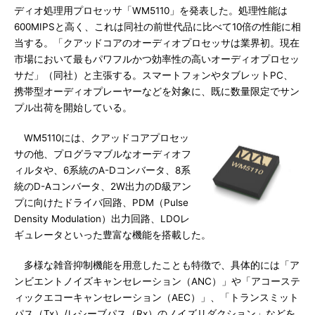
ディオ処理用プロセッサ「WM5110」を発表した。処理性能は
600MIPSと高く、これは同社の前世代品に比べて10倍の性能に相
当する。「クアッドコアのオーディオプロセッサは業界初。現在
市場において最もパワフルかつ効率性の高いオーディオプロセッ
サだ」（同社）と主張する。スマートフォンやタブレットPC、
携帯型オーディオプレーヤーなどを対象に、既に数量限定でサン
プル出荷を開始している。
WM5110には、クアッドコアプロセッ
サの他、プログラマブルなオーディオフ
ィルタや、6系統のA-Dコンバータ、8系
統のD-Aコンバータ、2W出力のD級アン
プに向けたドライバ回路、PDM（Pulse
Density Modulation）出力回路、LDOレ
ギュレータといった豊富な機能を搭載した。
多様な雑音抑制機能を用意したことも特徴で、具体的には「ア
ンビエントノイズキャンセレーション（ANC）」や「アコーステ
ィックエコーキャンセレーション（AEC）」、「トランスミット
パス（Tx）/レシーブパス（Rx）のノイズリダクション」などを