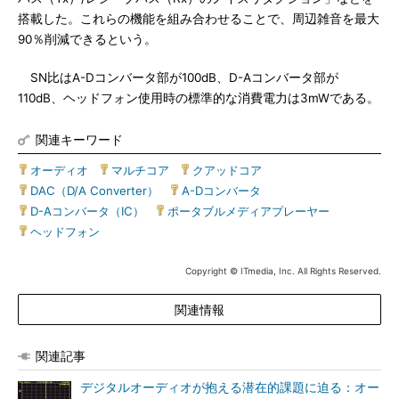
搭載した。これらの機能を組み合わせることで、周辺雑音を最大
90％削減できるという。
SN比はA-Dコンバータ部が100dB、D-Aコンバータ部が
110dB、ヘッドフォン使用時の標準的な消費電力は3mWである。
関連キーワード
オーディオ
|
マルチコア
|
クアッドコア
|
DAC（D/A Converter）
|
A-Dコンバータ
|
D-Aコンバータ（IC）
|
ポータブルメディアプレーヤー
|
ヘッドフォン
Copyright © ITmedia, Inc. All Rights Reserved.
関連情報
関連記事
デジタルオーディオが抱える潜在的課題に迫る：オー