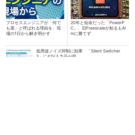
プロセスエンジニアが「何で
20年と短命だった「PowerP
も屋」と呼ばれる理由を、現
C」、旧Freescaleが粘るもAr
場の1日から解き明かす
mに勝てず
低周波ノイズ抑制に効果 「Silent Switcher
3」に42V入力品が登...
SNSアカウントを着実に成長。実はみんなココ
使ってます。
PR(Dreaw合同会社)
カメラなしで見守り可能 アンテナ一体型ミリ
波レーダー