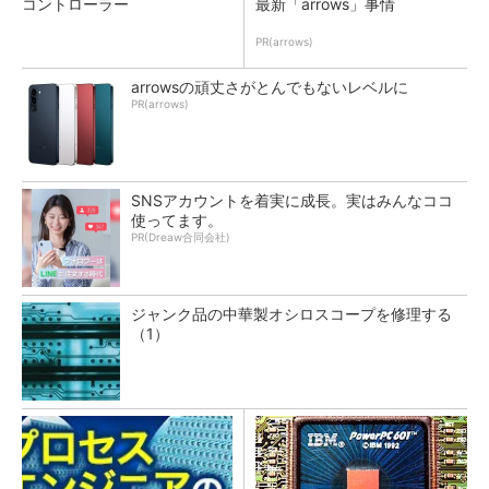
コントローラー
最新「arrows」事情
PR(arrows)
arrowsの頑丈さがとんでもないレベルに
PR(arrows)
SNSアカウントを着実に成長。実はみんなココ
使ってます。
PR(Dreaw合同会社)
ジャンク品の中華製オシロスコープを修理する
（1）