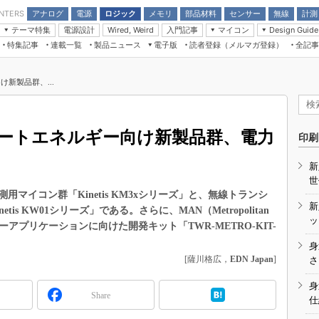
アナログ
電源
ロジック
メモリ
部品材料
センサー
無線
計測
ENTERS
テーマ特集
電源設計
入門記事
マイコン
Wired, Weird
Design Guide
アナログ機能回路
受動部品
特集記事
連載一覧
製品ニュース
電子版
読者登録（メルマガ登録）
全記事
計測機器
Microchip情報
モーター入門
マイコン講座
CEATEC
パワー関連と電源
機構部品
場から
EDN Japan×EE Times Japan統合電
EdgeTech＋
タイミングデバイス
オンデマンドセミナー
Q&Aで学ぶマイコン講座
子版
ディスプレイとドラ
新製品群、...
録
TECHNO-FRONTIER
マイコン入門!! 必携用語集
電子ブックレット
計測とテスト
“徹底”活
組込み/エッジコンピューティング展
信号源とパルス信号
ートエネルギー向け新製品群、電力
人とくるま展
印刷
/DCコン
Wired, Weird
AUTOMOTIVE WORLD
新
講座
世
マイコン群「Kinetis KM3xシリーズ」と、無線トランシ
新
s KW01シリーズ」である。さらに、MAN（Metropolitan
ッ
ルギーアプリケーションに向けた開発キット「TWR-METRO-KIT-
身
座
[薩川格広，
EDN Japan
]
さ
基礎知識
身
Share
仕
DCとノイ