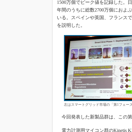
1500万個でピーク値を記録した。
年間のうちに総数2700万個にお
いる。スペインや英国、フランスで
を説明した。
左はスマートグリッド市場の「第1フェー
今回発表した新製品群は、この第
電力計測用マイコン群のKinetis