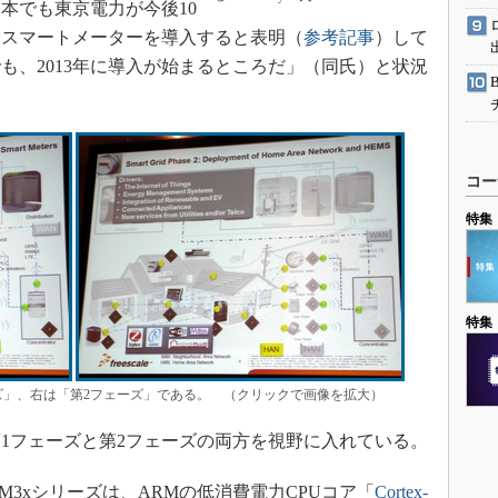
日本でも東京電力が今後10
よぶスマートメーターを導入すると表明（
参考記事
）して
も、2013年に導入が始まるところだ」（同氏）と状況
コー
特集
特集
ズ」、右は「第2フェーズ」である。 （クリックで画像を拡大）
1フェーズと第2フェーズの両方を視野に入れている。
 KM3xシリーズは、ARMの低消費電力CPUコア「
Cortex-