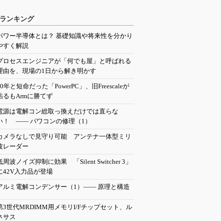
ランキング
パワー半導体とは？ 基礎知識や将来性を分かり
やすく解説
プロセスエンジニアが「何でも屋」と呼ばれる
理由を、現場の1日から解き明かす
20年と短命だった「PowerPC」、旧Freescaleが
粘るもArmに勝てず
電源は電解コン総取っ換えだけでは直らな
い！ ―― パワコンの修理（1）
カメラなしで見守り可能 アンテナ一体型ミリ
波レーダー
低周波ノイズ抑制に効果 「Silent Switcher 3」
に42V入力品が登場
アルミ電解コンデンサー（1）―― 原理と構造
第3世代MRDIMM用メモリI/Fチップセット、ル
ネサス