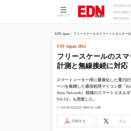
DESIGN C
FEATURED
モーター
LSI
メディア
ARCHIVES
電源設計
マイコン
プロセスエンジニアの現
カーボンニュートラルへの挑戦
FPGA
EDN Japan
>
フリースケールのスマートエネルギー向け
マイクロプロセッサ懐古
IoT×製造業
中堅技術者に贈る電子部品
FTF Japan 2012
つながるクルマ
用講座
フリースケールのスマ
エレクトロニクス入門
たった2つの式で始めるDC
バーターの設計
計測と無線接続に対応
5G（EE Times Japan）
DC-DCコンバーター活用
医療エレ（EE Times Japan）
Wired, Weird
スマートメーター用に最適化した電力計測用
製品解剖（EE Times Japan）
ーバを集積した通信処理マイコン群「Kineti
マイコン講座
Area Network）領域のスマートエネ
Q&Aで学ぶマイコン講座
NA/JA」も用意した。
高速シリアル伝送技術講
2012年10月22日 16時27分 公開
記録計／データロガーの
印刷する
見る
アナログ設計のきほん／A
ズ編