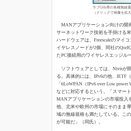
サブGHz帯の各種無線
（クリックで画像を拡
MANアプリケーション向けの開発キッ
サーネットワーク技術を手掛ける米国
ハードウェアは、Freescaleの
イヤレスノードが2個、同社のQor
たPC接続用のワイヤレスエッジル
ソフトウェアとしては、Nivis
る。具体的には、IPv6の他、IETF（Intern
「6LoWPAN（IPv6 over Low power Wi
などに対応するという。「スマー
MANアプリケーションの市場投入
他、北米や欧州の市場にそのまま
域の無線規格も満たしている。こ
が可能だ」（同氏）。