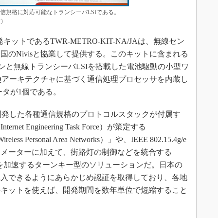
通信規格に対応可能なトランシーバLSIである。
大）
トであるTWR-METRO-KIT-NA/JAは、無線セン
のNivisと協業して提供する。このキットに含まれる
マイコンと無線トランシーバLSIを搭載した電池駆動の小型ワ
IQアーキテクチャに基づく通信処理プロセッサを内蔵し
ータが1個である。
が開発した各種通信規格のプロトコルスタックが付属す
et Engineering Task Force）が策定する
reless Personal Area Networks）」や、IEEE 802.15.4g/e
トメーターに加えて、街路灯の制御などを統合する
を加速するターンキー型のソリューションだ。日本の
導入できるようにあらかじめ認証を取得しており、各地
のキットを使えば、開発期間を数年単位で短縮すること