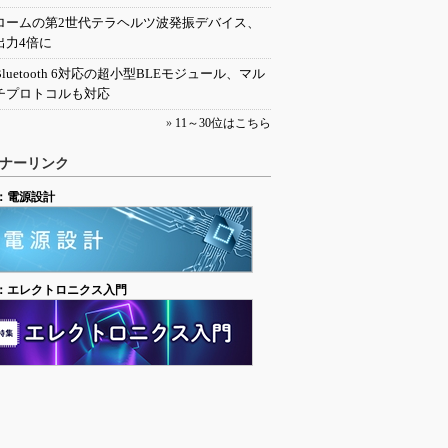
ロームの第2世代テラヘルツ波発振デバイス、
出力4倍に
Bluetooth 6対応の超小型BLEモジュール、マル
チプロトコルも対応
»
11～30位はこちら
ナーリンク
：電源設計
：エレクトロニクス入門