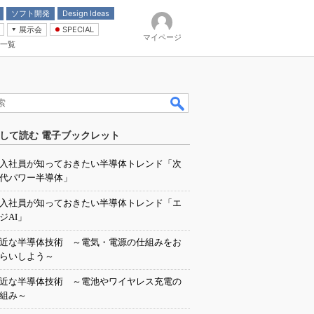
ソフト開発
Design Ideas
展示会
SPECIAL
マイページ
一覧
「電源技術」
イバ
して読む 電子ブックレット
入社員が知っておきたい半導体トレンド「次
代パワー半導体」
入社員が知っておきたい半導体トレンド「エ
ジAI」
近な半導体技術 ～電気・電源の仕組みをお
らいしよう～
近な半導体技術 ～電池やワイヤレス充電の
組み～