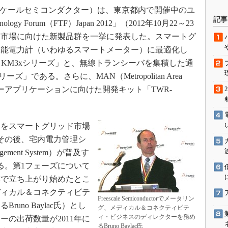
tor（フリースケールセミコンダクター）は、東京都内で開催中のユ
駆動入門講
記事
logy Forum（FTF）Japan 2012」（2012年10月22～23
ー市場に向けた新製品群を一挙に発表した。スマートグ
機能電力計（いわゆるスマートメーター）に最適化し
活用設計」
is KM3xシリーズ」と、無線トランシーバを集積した通
G
リーズ」である。さらに、MAN（Metropolitan Area
ギーアプリケーションに向けた開発キット「TWR-
価試験はど
Thread
をスマートグリッド市場
Z-Wave
その後、宅内電力管理シ
gement System）が普及す
る。第1フェーズについて
模で立ち上がり始めたとこ
ディカル＆コネクティビテ
Freescale Semiconductorでメータリン
uno Baylac氏）とし
グ、メディカル＆コネクティビテ
ィ・ビジネスのディレクターを務め
の出荷数量が2011年に
るBruno Baylac氏