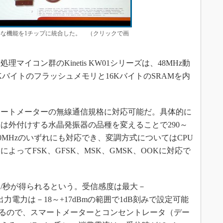
な機能を1チップに統合した。 （クリックで画
イコン群のKinetis KW01シリーズは、48MHz動
128Kバイトのフラッシュメモリと16KバイトのSRAMを内
ートメーターの無線通信規格に対応可能だ。具体的に
は外付けする水晶発振器の品種を変えることで290～
2～1020MHzのいずれにも対応でき、変調方式についてはCPU
よってFSK、GFSK、MSK、GMSK、OOKに対応で
ト/秒が得られるという。受信感度は最大－
信出力電力は－18～+17dBmの範囲で1dB刻みで設定可能
きるので、スマートメーターとコンセントレータ（デー