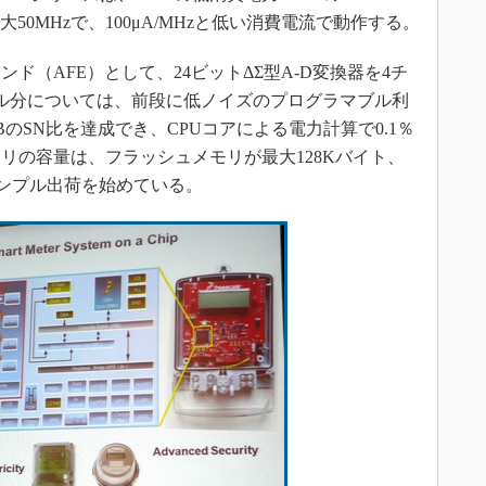
0MHzで、100μA/MHzと低い消費電流で動作する。
（AFE）として、24ビットΔΣ型A-D変換器を4チ
ル分については、前段に低ノイズのプログラマブル利
BのSN比を達成でき、CPUコアによる電力計算で0.1％
リの容量は、フラッシュメモリが最大128Kバイト、
サンプル出荷を始めている。