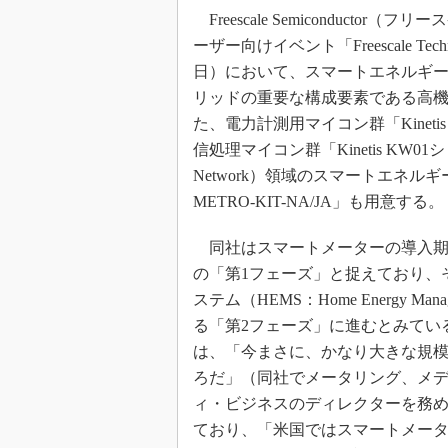
Freescale Semiconduc
めざせ高効率！ モーター
座
ーザー向けイベント「Freescale Techno
Bluetooth mesh入門
日）において、スマートエネルギ
リッドの重要な構成要素である高
「SPICEの仕組みとその
最新記事一覧
た、電力計測用マイコン群「Kinet
計測器メーカーから見た5
信処理マイコン群「Kinetis KW01シ
Network）領域のスマートエネル
USB Type-Cの登場で評
う変わる？
METRO-KIT-NA/JA」も用意する。
IoT時代の無線規格を知る【
編】
同社はスマートメーターの導入期
IoT時代の無線規格を知る【
の「第1フェーズ」と捉えており、
編】
ステム（HEMS：Home Energy Mana
る「第2フェーズ」に進むとみてい
は、「今まさに、かなり大きな規
ろだ」（同社でメータリング、メ
ィ・ビジネスのディレクターを務めるBr
ており、「米国ではスマートメーター