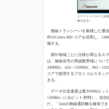
スマートメーターに必要
像を拡大）
無線トランシーバを集積した通信処理マ
作のCortex-M0+コアを採用し、
蔵する。
国や地域ごとに仕様が異なるスマ
は、無線信号の周波数帯域について
340MHz、424～510MHz、86
コアで処理するプロトコルスタックに
きる。
データ伝送速度は最大600kビッ
120dBm（1.2kビット/秒時）。送
だ。「1kmの無線通距離を確保で