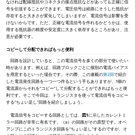
なければ配線抵抗やコネクタの接点抵抗などがあっても正確に信
号を伝送することができます。電圧信号は経路にそうした抵抗が
存在すると大きさが変化してしまいますが、電流信号は影響を受
けないからです。ただ、正確な電流信号を作れるかどうかは、使
用する抵抗器の精度や安定度に大きく依存するところがあり、注
意が必要です。
コピーして分配できればもっと便利
回路を設計していると、この電流信号を多くの部分で使いたい
時があります。例えば、回路ブロックごとに個別の電流バイアス
を用意するといった場合です。その際、この連載の
第2回
で紹介
した電流発生回路を一つ一つ作るという手もありますが、1個の
電流源からそれを“コピー”して分配することができればもっと便
利です。そこで今回は、トランジスタを使って電流信号をコピー
する“ちょい足し”回路を紹介しましょう。
電流信号をコピーする回路としては、
図1
に示したカレントミ
ラー回路が非常に有名です。（a）の回路がその原型です。オペ
アンプにこのトランジスタ回路を“ちょい足し”するのですが、そ