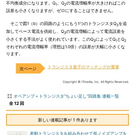
不均衡成分になります。Q
、Q
の電流増幅率が大きければこの
1
2
誤差も小さくなりますが、ゼロにすることはできません。
そこで図1（b）の回路のようにもう1つのトランジスタQ
を追
3
加してベース電流を供給し、Q
の電流増幅によって電流誤差を
3
小さくする手法がよく使われています。このQ
によってQ
とQ
3
1
2
それぞれの電流増幅率（理想は1.0倍）の誤差が大幅に小さくな
ります。
トランジスタ素子のマッチングが重要
Copyright © ITmedia, Inc. All Rights Reserved.
オペアンプ＋トランジスタ“ちょい足し”回路集 連載一覧
全 12 回
新しい連載記事が 1 件あります
差動トランジスタを組み合わせて低ノイズアンプを