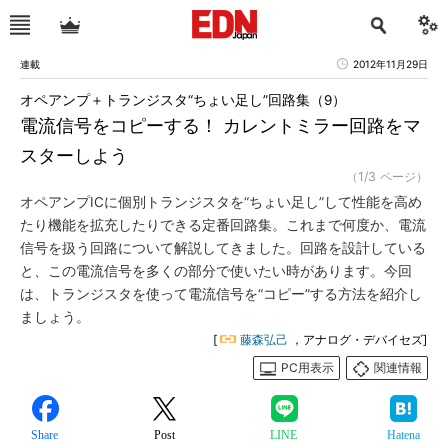
連載
2012年11月29日
オペアンプ＋トランジスタ“ちょい足し”回路集（9）
電流信号をコピーする！ カレントミラー回路をマ
スターしよう
（1/3 ページ）
オペアンプICに個別トランジスタを“ちょい足し”して性能を高め
たり機能を拡充したりできる定番回路集。これまで何度か、電流
信号を扱う回路について解説してきました。回路を設計している
と、この電流信号を多くの部分で使いたい時があります。今回
は、トランジスタを使って電流信号を“コピー”する方法を紹介し
ましょう。
[
藤森弘己
，アナログ・デバイセズ]
PC用表示
関連情報
Share
Post
LINE
Hatena