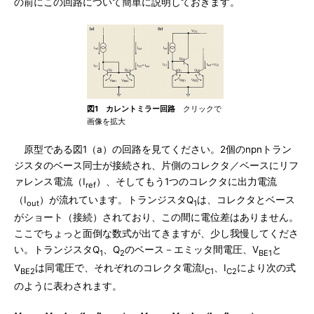
の前にこの回路について簡単に説明しておきます。
図1 カレントミラー回路
クリックで
画像を拡大
原型である図1（a）の回路を見てください。2個のnpnトラン
ジスタのベース同士が接続され、片側のコレクタ／ベースにリフ
ァレンス電流（I
）、そしてもう1つのコレクタに出力電流
ref
（I
）が流れています。トランジスタQ
は、コレクタとベース
out
1
がショート（接続）されており、この間に電位差はありません。
ここでちょっと面倒な数式が出てきますが、少し我慢してくださ
い。トランジスタQ
、Q
のベース－エミッタ間電圧、V
と
1
2
BE1
V
は同電圧で、それぞれのコレクタ電流I
、I
により次の式
BE2
C1
C2
のように表わされます。