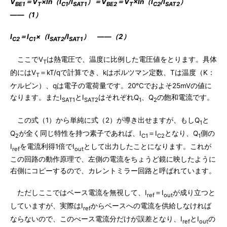
V
＝V
×ln（I
/I
）＝V
＝V
×In（I
/I
）
BE1
T
C1
SAT1
BE2
T
C2
SAT2
――（1）
I
＝I
×（I
/I
） ――（2）
C2
C1
SAT2
SAT1
ここでV
は熱電圧で、温度に比例した電圧値をとります。具体
T
的にはV
＝kT/qで計算でき、kはボルツマン定数、Tは温度（K：
T
ケルビン）、qは電子の電荷量です。20℃でおよそ25mVの値に
なります。またI
とI
はそれぞれQ
、Q
の飽和電流です。
SAT1
SAT2
1
2
この式（1）から単純に式（2）が導き出せますが、もしQ
と
1
Q
が全く同じ特性を持つ素子であれば、I
＝I
となり、Q
側の
2
C1
C2
1
I
を電流利得1倍でI
として出力したことになります。これが
ref
out
この回路の動作原理で、左側の電流をちょうど鏡に映したように
右側にコピーするので、カレントミラー回路と呼ばれています。
ただしここではベース電流を無視して、I
＝I
が成り立つと
ref
out
していますが、実際はI
からベースへの電流を供給しなければ
ref
ならないので、このべース電流分だけが誤差となり、I
とI
の
ref
out