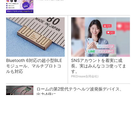
Bluetooth 6対応の超小型BLE
SNSアカウントを着実に成
モジュール、マルチプロトコ
長。実はみんなココ使ってま
ルも対応
す。
PR(Dreaw合同会社)
ロームの第2世代テラヘルツ波発振デバイス、
出力4倍に
CPUとGPU、NPUを統合 AMDのフィジカルAI
向け新SoC