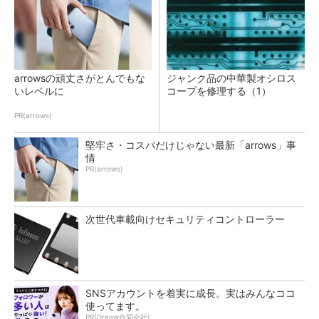
arrowsの頑丈さがとんでもな
ジャンク品の中華製オシロス
いレベルに
コープを修理する（1）
PR(arrows)
堅牢さ・コスパだけじゃない最新「arrows」事
情
PR(arrows)
次世代車載向けセキュリティコントローラー
SNSアカウントを着実に成長。実はみんなココ
使ってます。
PR(Dreaw合同会社)