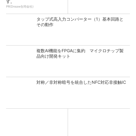
す。
PR(Dreaw合同会社)
タップ式高入力コンバーター（1）基本回路と
その動作
複数AI機能をFPGAに集約 マイクロチップ製
品向け開発キット
対称／非対称暗号を統合したNFC対応非接触IC