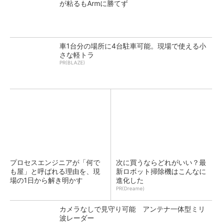
が粘るもArmに勝てず
車1台分の場所に4台駐車可能。現場で使える小
さな軽トラ
PR(BLAZE)
プロセスエンジニアが「何で
次に買うならどれがいい？最
も屋」と呼ばれる理由を、現
新ロボット掃除機はこんなに
場の1日から解き明かす
進化した
PR(Dreame)
カメラなしで見守り可能 アンテナ一体型ミリ
波レーダー