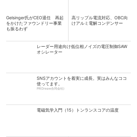
Gelsinger氏がCEO退任 再起
高リップル電流対応、OBC向
をかけたファウンドリー事業
けアルミ電解コンデンサー
も振るわず
レーダー用途向け低位相ノイズの電圧制御SAW
オシレーター
SNSアカウントを着実に成長。実はみんなココ
使ってます。
PR(Dreaw合同会社)
電磁気学入門（15）トンランスコアの温度