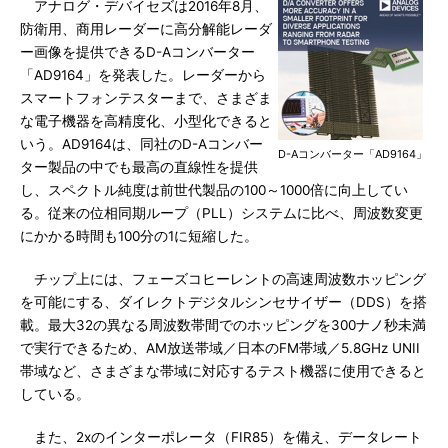
アナログ・デバイセズは2016年8月、
防衛用、商用レーダーに高分解能レーダ
ー画像を提供できるD-Aコンバーター
「AD9164」を発表した。レーダーから
スマートフォンテスターまで、さまざま
な電子機器を高精度化、小型化できると
いう。AD9164は、同社のD-Aコンバー
D-Aコンバーター「AD9164」
ター製品の中でも最高の直線性を提供
し、スペクトル純度は前世代製品の100～1000倍に向上してい
る。従来の位相同期ループ（PLL）システムに比べ、周波数変更
にかかる時間も100分の1に短縮した。
チップ上には、フェーズコヒーレントの高速周波数ホッピング
を可能にする、ダイレクトデジタルシンセサイザー（DDS）を搭
載。最大32の異なる周波数帯間でのホッピングを300ナノ秒未満
で実行できるため、AM放送帯域／日本のFM帯域／5.8GHz UNII
帯域など、さまざまな帯域に対応するテスト機器に使用できると
している。
また、2xのインターポレータ（FIR85）を備え、データレート