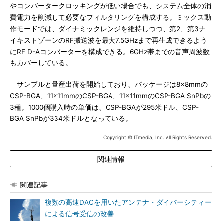
やコンバータークロッキングが低い場合でも、システム全体の消
費電力を削減して必要なフィルタリングを構成する。ミックス動
作モードでは、ダイナミックレンジを維持しつつ、第2、第3ナ
イキストゾーンのRF搬送波を最大7.5GHzまで再生成できるよう
にRF D-Aコンバーターを構成できる。6GHz帯までの音声周波数
もカバーしている。
サンプルと量産出荷を開始しており、パッケージは8×8mmの
CSP-BGA、11×11mmのCSP-BGA、11×11mmのCSP-BGA SnPbの
3種。1000個購入時の単価は、CSP-BGAが295米ドル、CSP-
BGA SnPbが334米ドルとなっている。
Copyright © ITmedia, Inc. All Rights Reserved.
関連情報
関連記事
複数の高速DACを用いたアンテナ・ダイバーシティー
による信号受信の改善