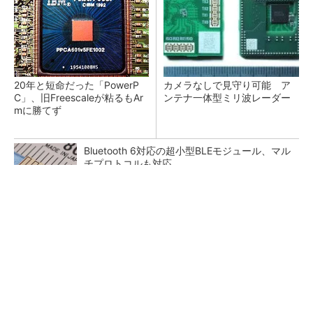
20年と短命だった「PowerP
カメラなしで見守り可能 ア
C」、旧Freescaleが粘るもAr
ンテナ一体型ミリ波レーダー
mに勝てず
Bluetooth 6対応の超小型BLEモジュール、マル
チプロトコルも対応
低周波ノイズ抑制に効果 「Silent Switcher
3」に42V入力品が登...
「半導体プロセスエンジニア」って何するの？