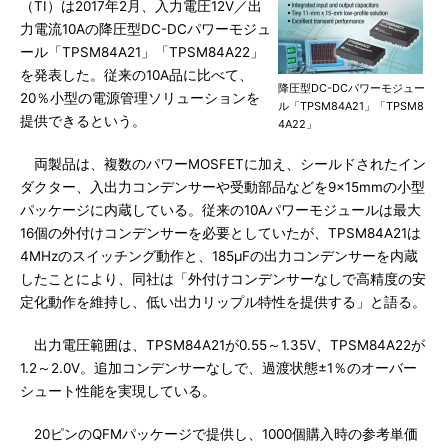
（TI）は2017年2月、入力電圧12V／出
力電流10Aの降圧型DC-DCパワーモジュ
ール「TPSM84A21」「TPSM84A22」
を発表した。従来の10A品に比べて、
降圧型DC-DCパワーモジュー
20％小型の電源管理ソリューションを
ル「TPSM84A21」「TPSM8
提供できるという。
4A22」
両製品は、複数のパワーMOSFETに加え、シールドされたイン
ダクター、入出力コンデンサーや受動部品などを9×15mmの小型
パッケージに内蔵している。従来の10Aパワーモジュールは最大
16個の外付けコンデンサーを必要としていたが、TPSM84A21は
4MHzのスイッチング動作と、185μFの出力コンデンサーを内蔵
したことにより、同社は「外付けコンデンサーなしで高精度の安
定化動作を維持し、低い出力リップル特性を提供する」と語る。
出力電圧範囲は、TPSM84A21が0.55～1.35V、TPSM84A22が
1.2～2.0V。追加コンデンサーなしで、過渡状態±1％のオーバー
シュート性能を実現している。
20ピンのQFMパッケージで提供し、1000個購入時の参考単価