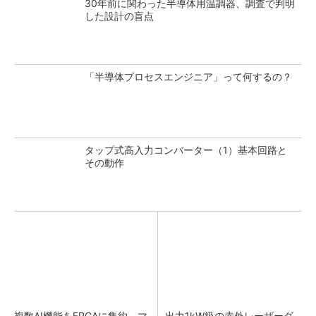
30年前に関わった半導体用温調器、調査で判明
した設計の盲点
「半導体プロセスエンジニア」って何するの？
タップ式高入力コンバーター（1）基本回路と
その動作
複数AI機能をFPGAに集約 マ
出力1kW級の赤外レーザーダ