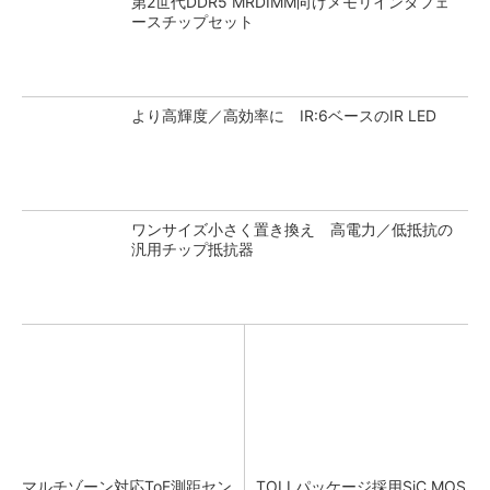
第2世代DDR5 MRDIMM向けメモリインタフェ
ースチップセット
より高輝度／高効率に IR:6ベースのIR LED
ワンサイズ小さく置き換え 高電力／低抵抗の
汎用チップ抵抗器
マルチゾーン対応ToF測距セン
TOLLパッケージ採用SiC MOS