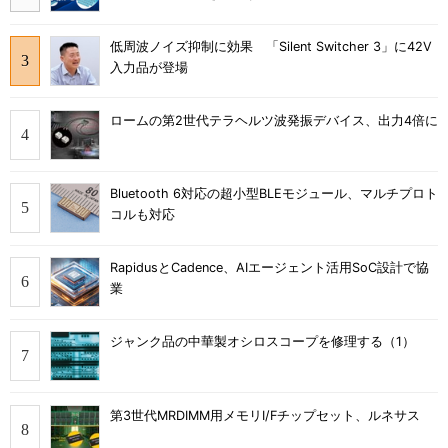
低周波ノイズ抑制に効果 「Silent Switcher 3」に42V
入力品が登場
ロームの第2世代テラヘルツ波発振デバイス、出力4倍に
Bluetooth 6対応の超小型BLEモジュール、マルチプロト
コルも対応
RapidusとCadence、AIエージェント活用SoC設計で協
業
ジャンク品の中華製オシロスコープを修理する（1）
第3世代MRDIMM用メモリI/Fチップセット、ルネサス