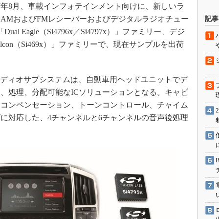
7年8月、車載インフォテインメント向けに、新しいラ
駆動入門講
。AMおよびFMレシーバーおよびデジタルラジオチュー
記事
」「Dual Eagle（Si4796x／Si4797x）」ファミリー、デジ
Falcon（Si469x）」ファミリーで、現在サンプルを出荷
活用設計」
G
797xのオーディオサブシステムは、自動車用ヘッドユニットでデ
価試験はど
、処理、分配可能なICソリューションとなる。キャビ
スコンペンセーション、トーンコントロール、チャイム
Thread
に対応した、4チャンネルと6チャンネルの音声後処理
。
Z-Wave