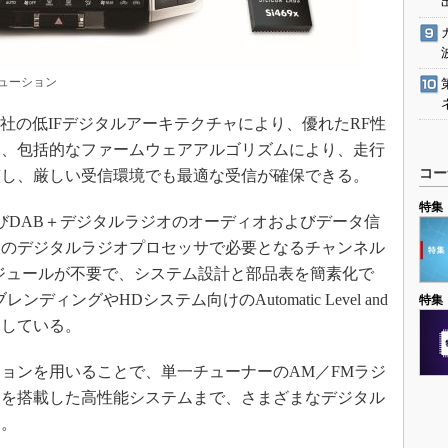
ューション
97xは、同社の低IFデジタルアーキテクチャにより、優れたRF性
た、包括的なファームウェアアルゴリズムにより、走行
コー
整し、厳しい受信環境でも最適な受信が確保できる。
特集
およびDAB＋デジタルラジオのオーディオおよびデータ信
製のデジタルラジオプロセッサで必要となるチャンネル
ジュールが不要で、システム設計と部品表を簡素化で
ィングやHDシステム向けのAutomatic Level and
特集
ポートしている。
ョンを用いることで、単一チューナーのAM／FMラジ
ナを搭載した高性能システムまで、さまざまなデジタル
る。