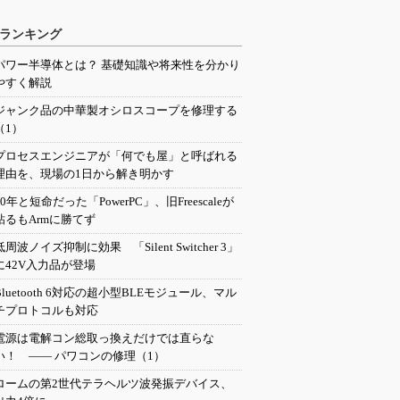
ランキング
パワー半導体とは？ 基礎知識や将来性を分かり
やすく解説
ジャンク品の中華製オシロスコープを修理する
（1）
プロセスエンジニアが「何でも屋」と呼ばれる
理由を、現場の1日から解き明かす
20年と短命だった「PowerPC」、旧Freescaleが
粘るもArmに勝てず
低周波ノイズ抑制に効果 「Silent Switcher 3」
に42V入力品が登場
Bluetooth 6対応の超小型BLEモジュール、マル
チプロトコルも対応
電源は電解コン総取っ換えだけでは直らな
い！ ―― パワコンの修理（1）
ロームの第2世代テラヘルツ波発振デバイス、