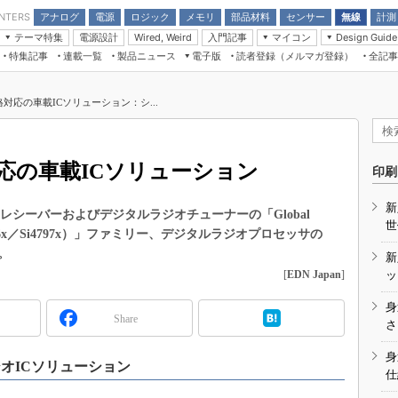
アナログ
電源
ロジック
メモリ
部品材料
センサー
無線
計測
ENTERS
テーマ特集
電源設計
入門記事
マイコン
Wired, Weird
Design Guide
アナログ機能回路
受動部品
特集記事
連載一覧
製品ニュース
電子版
読者登録（メルマガ登録）
全記事
計測機器
Microchip情報
モーター入門
マイコン講座
CEATEC
パワー関連と電源
機構部品
場から
EDN Japan×EE Times Japan統合電
EdgeTech＋
タイミングデバイス
オンデマンドセミナー
Q&Aで学ぶマイコン講座
子版
ディスプレイとドラ
対応の車載ICソリューション：シ...
録
TECHNO-FRONTIER
マイコン入門!! 必携用語集
電子ブックレット
計測とテスト
“徹底”活
組込み/エッジコンピューティング展
信号源とパルス信号
応の車載ICソリューション
人とくるま展
印刷
/DCコン
Wired, Weird
AUTOMOTIVE WORLD
新
講座
レシーバーおよびデジタルラジオチューナーの「Global
世
e（Si4796x／Si4797x）」ファミリー、デジタルラジオプロセッサの
た。
新
[
EDN Japan
]
ッ
身
Share
座
さ
基礎知識
身
オICソリューション
仕
DCとノイ