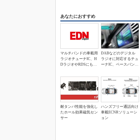
あなたにおすすめ
マルチバンドの車載用
DABなどのデジタル
ラジオチューナIC、H
ラジオに対応するチュ
DラジオやRDSにも対
ーナIC、ベースバンド
応
処理負荷を軽減
耐タンパ性能を強化し
ハンズフリー通話向け
たホール効果磁気セン
車載ECNRソリューシ
サー
ョン