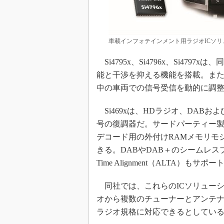
車載インフォテインメント用ラジオICソリ
Si4795x、Si4796x、Si47
能と干渉を抑える機能を搭載。ま
中の車両での信号受信を動的に調
Si469xは、HDラジオ、DAB
号の復調器だ。サードパーティー
デコード用の外付けRAMメモリモ
きる。DABやDAB＋のシームレスブレンデ
Time Alignment（ALTA）もサ
同社では、これらのICソリューシ
オから複数のチューナーとアンテ
ラジオ規格に対応できるとしてい