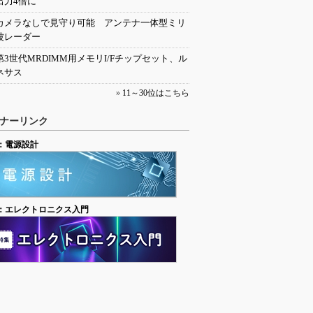
出力4倍に
カメラなしで見守り可能 アンテナ一体型ミリ
波レーダー
第3世代MRDIMM用メモリI/Fチップセット、ル
ネサス
»
11～30位はこちら
ナーリンク
：電源設計
：エレクトロニクス入門