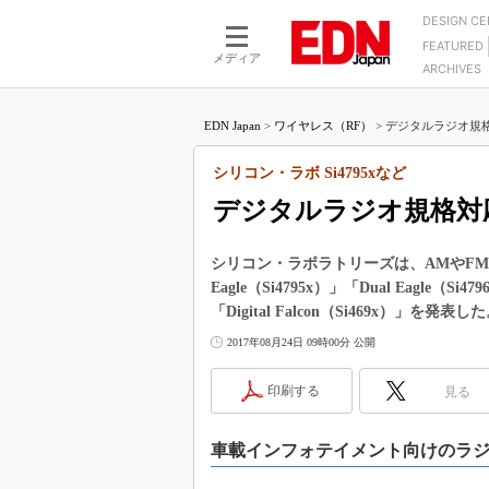
DESIGN C
FEATURED
モーター
LSI
メディア
ARCHIVES
電源設計
マイコン
プロセスエンジニアの現
カーボンニュートラルへの挑戦
FPGA
EDN Japan
>
ワイヤレス（RF）
>
デジタルラジオ規格
マイクロプロセッサ懐古
IoT×製造業
中堅技術者に贈る電子部品
シリコン・ラボ Si4795xなど
つながるクルマ
用講座
デジタルラジオ規格対
エレクトロニクス入門
たった2つの式で始めるDC
バーターの設計
5G（EE Times Japan）
DC-DCコンバーター活用
シリコン・ラボラトリーズは、AMやFM
医療エレ（EE Times Japan）
Eagle（Si4795x）」「Dual Eagl
Wired, Weird
製品解剖（EE Times Japan）
「Digital Falcon（Si469x）」を発表し
マイコン講座
2017年08月24日 09時00分 公開
Q&Aで学ぶマイコン講座
印刷する
見る
高速シリアル伝送技術講
記録計／データロガーの
車載インフォテイメント向けのラジ
アナログ設計のきほん／A
ズ編