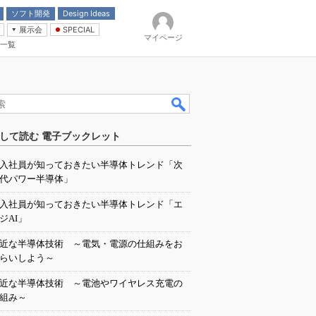
ソフト開発
Design Ideas
展示会
SPECIAL
マイページ
一覧
「電源技術」
イバ
して読む 電子ブックレット
入社員が知っておきたい半導体トレンド「次
代パワー半導体」
入社員が知っておきたい半導体トレンド「エ
ジAI」
近な半導体技術 ～電気・電源の仕組みをお
らいしよう～
近な半導体技術 ～電池やワイヤレス充電の
組み～