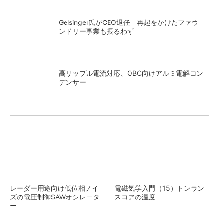
Gelsinger氏がCEO退任 再起をかけたファウ
ンドリー事業も振るわず
高リップル電流対応、OBC向けアルミ電解コン
デンサー
レーダー用途向け低位相ノイ
電磁気学入門（15）トンラン
ズの電圧制御SAWオシレータ
スコアの温度
ー