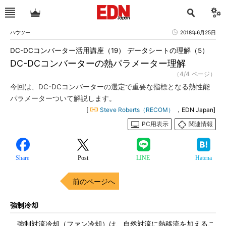
ハウツー
2018年6月25日
DC-DCコンバーター活用講座（19） データシートの理解（5）
DC-DCコンバーターの熱パラメーター理解
（4/4 ページ）
今回は、DC-DCコンバーターの選定で重要な指標となる熱性能
パラメーターついて解説します。
[
Steve Roberts（RECOM）
，EDN Japan]
PC用表示
関連情報
Share
Post
LINE
Hatena
前のページへ
強制冷却
強制対流冷却（ファン冷却）は、自然対流に熱移流を加えるこ