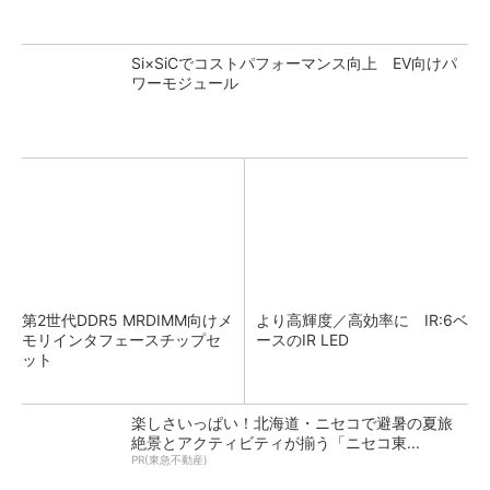
Si×SiCでコストパフォーマンス向上 EV向けパ
ワーモジュール
第2世代DDR5 MRDIMM向けメ
より高輝度／高効率に IR:6ベ
モリインタフェースチップセ
ースのIR LED
ット
楽しさいっぱい！北海道・ニセコで避暑の夏旅
絶景とアクティビティが揃う「ニセコ東...
PR(東急不動産)