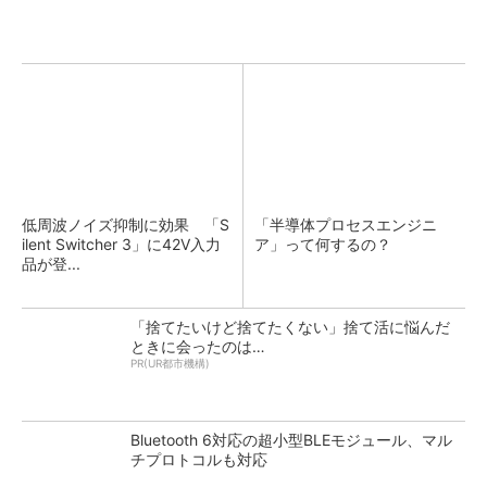
低周波ノイズ抑制に効果 「S
「半導体プロセスエンジニ
ilent Switcher 3」に42V入力
ア」って何するの？
品が登...
「捨てたいけど捨てたくない」捨て活に悩んだ
ときに会ったのは…
PR(UR都市機構)
Bluetooth 6対応の超小型BLEモジュール、マル
チプロトコルも対応