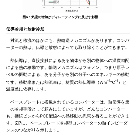
図6：気流の増加がディレーティングに及ぼす影響
伝導冷却と放射冷却
対流と移流のほかにも、熱輸送メカニズムがあります。コンバ
ーターの熱は、伝導と放射によっても取り除くことができます。
熱伝導は、直接接触によるある物体から別の物体への温度勾配
による熱の移動です。輸送メカニズムはフォノン、つまり原子レ
べルの振動による、ある分子から別の分子へのエネルギーの移動
-1
-1
です。移動率または熱流束は、材質の熱伝導率（Wm
℃
）と
温度差に依存します。
ベースプレートに搭載されているコンバーターは、熱伝導を第
一の冷却手段として頼みにしていますが、どんなコンバーター
も、接続ピンからPCB配線への熱移動の恩恵を得ることができま
す。図7に、ベースプレート冷却型コンバーターの熱インピーダ
ンスのつながりを示します。