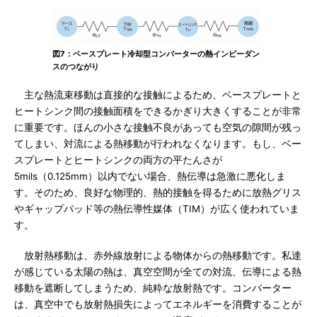
図7：ベースプレート冷却型コンバーターの熱インピーダン
スのつながり
主な熱流束移動は直接的な接触によるため、ベースプレートと
ヒートシンク間の接触面積をできるかぎり大きくすることが非常
に重要です。ほんの小さな接触不良があっても空気の隙間が残っ
てしまい、対流による熱移動が行われなくなります。もし、ベー
スプレートとヒートシンクの両方の平たんさが
5mils（0.125mm）以内でない場合、熱伝導は急激に悪化しま
す。そのため、良好な物理的、熱的接触を得るために放熱グリス
やギャップパッド等の熱伝導性媒体（TIM）が広く使われていま
す。
放射熱移動は、赤外線放射による物体からの熱移動です。私達
が感じている太陽の熱は、真空空間が全ての対流、伝導による熱
移動を遮断してしまうため、純粋な放射熱です。コンバーター
は、真空中でも放射熱損失によってエネルギーを消費することが