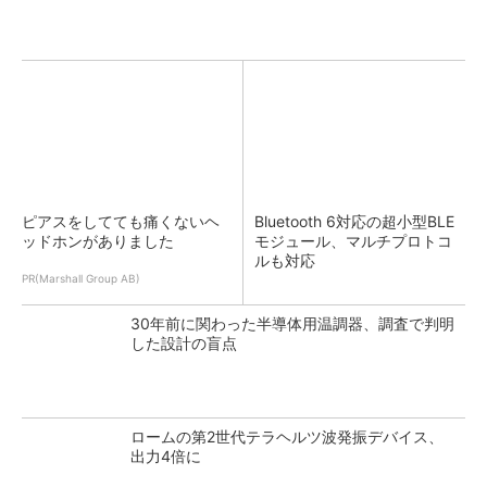
ピアスをしてても痛くないヘ
Bluetooth 6対応の超小型BLE
ッドホンがありました
モジュール、マルチプロトコ
ルも対応
PR(Marshall Group AB)
30年前に関わった半導体用温調器、調査で判明
した設計の盲点
ロームの第2世代テラヘルツ波発振デバイス、
出力4倍に