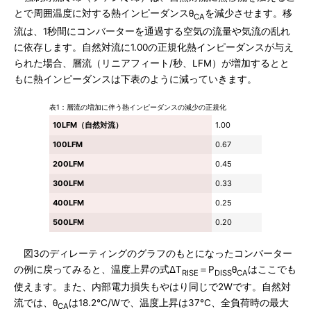
とで周囲温度に対する熱インピーダンスθ
を減少させます。移
CA
流は、1秒間にコンバーターを通過する空気の流量や気流の乱れ
に依存します。自然対流に1.00の正規化熱インピーダンスが与え
られた場合、層流（リニアフィート/秒、LFM）が増加するとと
もに熱インピーダンスは下表のように減っていきます。
表1：層流の増加に伴う熱インピーダンスの減少の正規化
10LFM（自然対流）
1.00
100LFM
0.67
200LFM
0.45
300LFM
0.33
400LFM
0.25
500LFM
0.20
図3のディレーティングのグラフのもとになったコンバーター
の例に戻ってみると、温度上昇の式ΔT
＝P
θ
はここでも
RISE
DISS
CA
使えます。また、内部電力損失もやはり同じで2Wです。自然対
流では、θ
は18.2℃/Wで、温度上昇は37℃、全負荷時の最大
CA