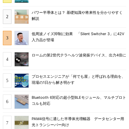
パワー半導体とは？ 基礎知識や将来性を分かりやすく
解説
低周波ノイズ抑制に効果 「Silent Switcher 3」に42V
入力品が登場
ロームの第2世代テラヘルツ波発振デバイス、出力4倍に
プロセスエンジニアが「何でも屋」と呼ばれる理由を、
現場の1日から解き明かす
Bluetooth 6対応の超小型BLEモジュール、マルチプロト
コルも対応
PAM4信号に適した半導体光増幅器 データセンター用
光トランシーバー向け