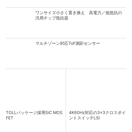
ワンサイズ小さく置き換え 高電力／低抵抗の
汎用チップ抵抗器
マルチゾーン対応ToF測距センサー
TOLLパッケージ採用SiC MOS
4K60Hz対応の3×3クロスポイ
FET
ントスイッチLSI