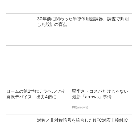
30年前に関わった半導体用温調器、調査で判明
した設計の盲点
ロームの第2世代テラヘルツ波
堅牢さ・コスパだけじゃない
発振デバイス、出力4倍に
最新「arrows」事情
PR(arrows)
対称／非対称暗号を統合したNFC対応非接触IC