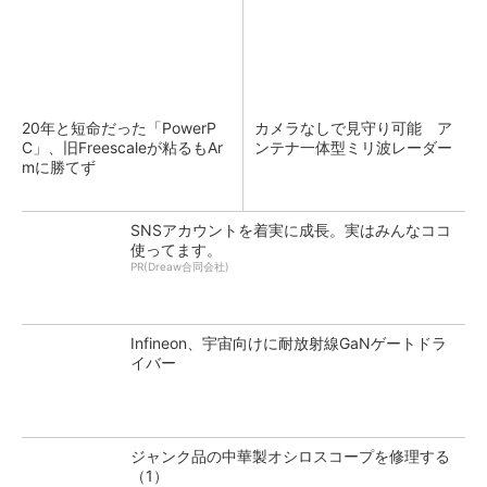
20年と短命だった「PowerP
カメラなしで見守り可能 ア
C」、旧Freescaleが粘るもAr
ンテナ一体型ミリ波レーダー
mに勝てず
SNSアカウントを着実に成長。実はみんなココ
使ってます。
PR(Dreaw合同会社)
Infineon、宇宙向けに耐放射線GaNゲートドラ
イバー
ジャンク品の中華製オシロスコープを修理する
（1）