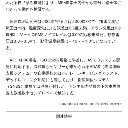
わたる自己診断機能により、MEMS素子内部から信号回路全体に
わたって動作を検証する。
角速度測定範囲は±125度/秒または±300度/秒で、加速度測定
範囲は±6g。温度変化による誤差は0.3度未満、アラン分散は0.9
度/時、ジャイロRMSノイズレベルは0.007度/秒未満だ。動作電
圧は3.0～3.6Vで、動作温度範囲は－40～＋110℃となってい
る。
AEC-Q100規格、ISO 26262規格に準拠し、ASIL-Dシステム開
発に対応する。高精度なセンサーが求められるADAS（先進運転
支援システム）や自動運転のほか、レーンキーピングアシスト、
デッドレコニング用途にも適しており、衛星測位システム
（GNSS）単独では測位が難しい、トンネル内や橋の下の車両位
置も誤差数十センチレベルで検知する。
Copyright © ITmedia, Inc. All Rights Reserved.
関連情報