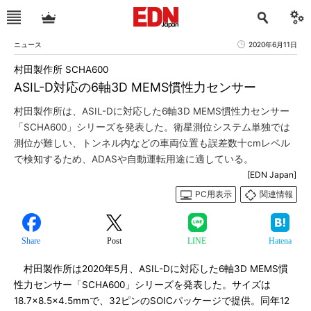
ニュース
2020年6月11日
村田製作所 SCHA600
ASIL-D対応の6軸3D MEMS慣性力センサー
村田製作所は、ASIL-Dに対応した6軸3D MEMS慣性力センサー
「SCHA600」シリーズを発表した。衛星測位システム単独では
測位が難しい、トンネル内などの車両位置も誤差数十cmレベル
で検知するため、ADASや自動運転用途に適している。
[EDN Japan]
PC用表示
関連情報
Share
Post
LINE
Hatena
村田製作所は2020年5月、ASIL-Dに対応した6軸3D MEMS慣
性力センサー「SCHA600」シリーズを発表した。サイズは
18.7×8.5×4.5mmで、32ピンのSOICパッケージで提供。同年12