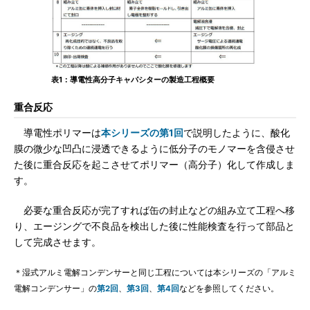
表1：導電性高分子キャパシターの製造工程概要
重合反応
導電性ポリマーは
本シリーズの第1回
で説明したように、酸化
膜の微少な凹凸に浸透できるように低分子のモノマーを含侵させ
た後に重合反応を起こさせてポリマー（高分子）化して作成しま
す。
必要な重合反応が完了すれば缶の封止などの組み立て工程へ移
り、エージングで不良品を検出した後に性能検査を行って部品と
して完成させます。
＊湿式アルミ電解コンデンサーと同じ工程については本シリーズの「アルミ
電解コンデンサー」の
第2回
、
第3回
、
第4回
などを参照してください。