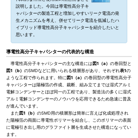
説明しました。今回は導電性高分子キ
ャパシターの製造工程と増加しやすいリーク電流の発
生メカニズムを考え、併せてリーク電流を低減したハ
イブリッド導電性高分子キャパシターを紹介したいと
思います。
導電性高分子キャパシターの代表的な構造
導電性高分子キャパシターの主な構造には
図1（a）
の巻回型と
図1（b）
のSMDなどに用いられる積層形があり、それぞれ
表1
の
ような工程で作られます。特に
図1（a）
の巻回型の導電性高分子
キャパシターは陽極箔の作成、裁断、組み立てまでは湿式アルミ
電解コンデンサーとほぼ同一の工程であり、製造法の多くに湿式
アルミ電解コンデンサーのノウハウを応用できるため急速に普及
が進んでいます。
また
図1（b）
のSMD用の積層形は簡単に言えば化成処理され
た陽極箔の両面に導電性ポリマーを結合し、このポリマーの表面
に電極引き出し用のグラファイト層を生成させた構造になってい
ます。