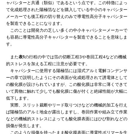
ャパシターと共通（類似）であるという点です。この特徴によっ
て化成処理された陽極箔などを購入している中小のキャパシター
メーカーでも後工程の切り替えのみで導電性高分子キャパシター
を製造できることになります。
このことは開発力の乏しい多くの中小キャパシターメーカーで
も容易に導電性高分子キャパシターを製造できることを意味しま
す。
また
表1
の行程の中では箔の切断工程3や巻回工程4などの機械
的ストレスを加える工程に注意が必要です。
キャパシターに使用する陽極箔には湿式アルミ電解コンデンサ
ーの章で説明したようにその表面が化成処理されて誘電体として
の酸化膜が設けられていますが、この酸化膜は非常に薄くできて
いて異物に触れて少しでも酸化膜に傷が付くと絶縁性能が大幅に
低下します。
実際、スリット裁断やリード取りつけなどの機械的加工を行え
ば陽極箔のアルミ地金が露出しますし、巻回作業や組み立て作業
などの機械的ストレスによっても酸化膜表面にはひび割れなどの
損傷が発生します。
このような損傷を持ったまま酸化膜表面に導電性ポリマーを生