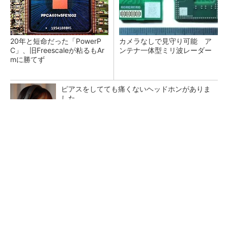
20年と短命だった「PowerP
カメラなしで見守り可能 ア
C」、旧Freescaleが粘るもAr
ンテナ一体型ミリ波レーダー
mに勝てず
ピアスをしてても痛くないヘッドホンがありま
した
PR(Marshall Group AB)
Infineon、宇宙向けに耐放射線GaNゲートドラ
イバー
ジャンク品の中華製オシロスコープを修理する
（1）