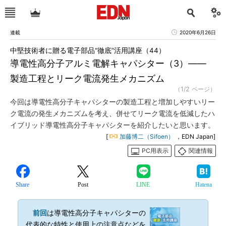
連載
2020年6月26日
中堅技術者に贈る電子部品“徹底”活用講座（44）
導電性高分子アルミ電解キャパシター（3）――
製造工程とリーク電流発生メカニズム
（1/2 ページ）
今回は導電性高分子キャパシターの製造工程と増加しやすいリー
ク電流の発生メカニズムを考え、併せてリーク電流を低減したハ
イブリッド導電性高分子キャパシターを紹介したいと思います。
[
加藤博二（Sifoen）
，EDN Japan]
PC用表示
関連情報
Share
Post
LINE
Hatena
前回
は導電性高分子キャパシターの
代表的な特性と使用上の注意点などを