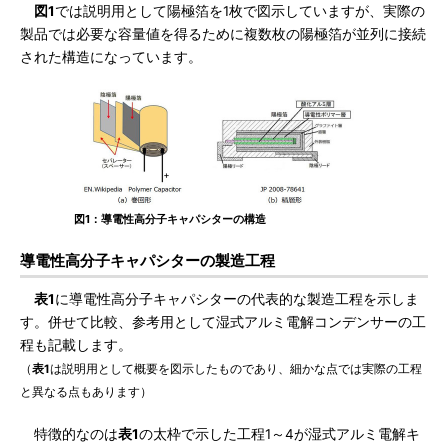
図1
では説明用として陽極箔を1枚で図示していますが、実際の
製品では必要な容量値を得るために複数枚の陽極箔が並列に接続
された構造になっています。
図1：導電性高分子キャパシターの構造
導電性高分子キャパシターの製造工程
表1
に導電性高分子キャパシターの代表的な製造工程を示しま
す。併せて比較、参考用として湿式アルミ電解コンデンサーの工
程も記載します。
（
表1
は説明用として概要を図示したものであり、細かな点では実際の工程
と異なる点もあります）
特徴的なのは
表1
の太枠で示した工程1～4が湿式アルミ電解キ