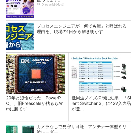
PR(Dreaw合同会社)
プロセスエンジニアが「何でも屋」と呼ばれる
理由を、現場の1日から解き明かす
20年と短命だった「PowerP
低周波ノイズ抑制に効果 「Si
C」、旧Freescaleが粘るもAr
lent Switcher 3」に42V入力品
mに勝てず
が登...
カメラなしで見守り可能 アンテナ一体型ミリ
波レーダー