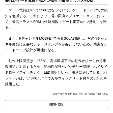
優れたゲート電荷と低オン抵抗で最高クラスのFOM
ゲート電荷は10Vで52nCになっていて、ゲートドライブでの損
失を低減する。これにより、電力変換アプリケーションにおい
て、最高クラスのFOM（性能指数：ゲート電荷×オン抵抗）を誇
る。
また、PチャンネルMOSFETであるSQJA81EPは、対のNチャン
ネル部品に必要なチャージポンプを必要としないため、簡素なゲ
ートドライブ設計が可能になる。
動作上限温度は＋175℃。高温環境下での動作が求められる車
載用途に対応するため、逆極性保護やバッテリー管理、ハイサイ
ドロードスイッチング、LED照明といった用途に適している。パ
ッケージは、5.13×6.15mmでガルウィングリード付きのSO-8Lを
採用した。
Copyright © ITmedia, Inc. All Rights Reserved.
関連情報