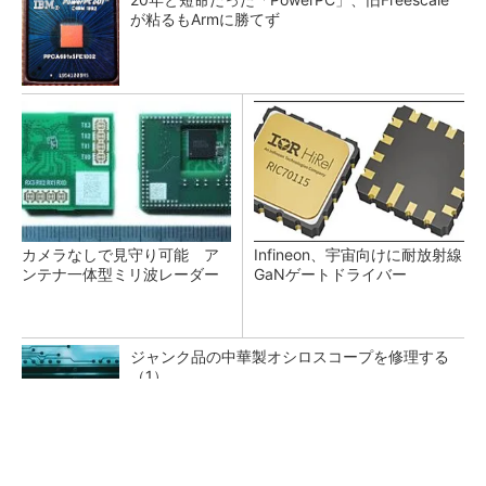
が粘るもArmに勝てず
カメラなしで見守り可能 ア
Infineon、宇宙向けに耐放射線
ンテナ一体型ミリ波レーダー
GaNゲートドライバー
ジャンク品の中華製オシロスコープを修理する
（1）
低周波ノイズ抑制に効果 「Silent Switcher