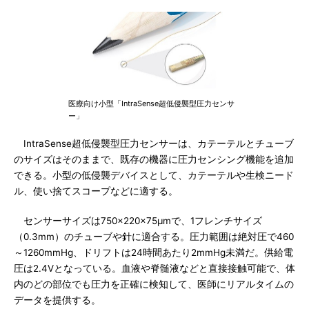
医療向け小型「IntraSense超低侵襲型圧力センサ
ー」
IntraSense超低侵襲型圧力センサーは、カテーテルとチューブ
のサイズはそのままで、既存の機器に圧力センシング機能を追加
できる。小型の低侵襲デバイスとして、カテーテルや生検ニード
ル、使い捨てスコープなどに適する。
センサーサイズは750×220×75μmで、1フレンチサイズ
（0.3mm）のチューブや針に適合する。圧力範囲は絶対圧で460
～1260mmHg、ドリフトは24時間あたり2mmHg未満だ。供給電
圧は2.4Vとなっている。血液や脊髄液などと直接接触可能で、体
内のどの部位でも圧力を正確に検知して、医師にリアルタイムの
データを提供する。