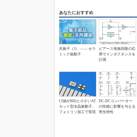
あなたにおすすめ
共振子（3） ―― セラ
ピアース発振回路の応
ミック振動子
用でインダクタンスを
計測
CI値が60Ωと小さいAT
DC-DCコンバーター
カット型水晶振動子、
の性能に影響を与える
フォトリソ加工で実現
寄生特性