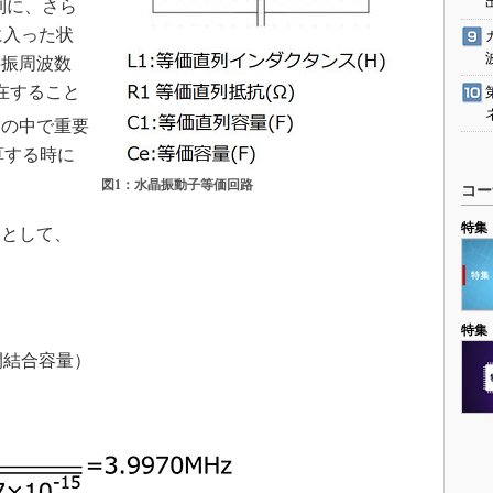
列に、さら
に入った状
共振周波数
在すること
ーの中で重要
算する時に
図1：水晶振動子等価回路
コー
特集
として、
特集
間結合容量）