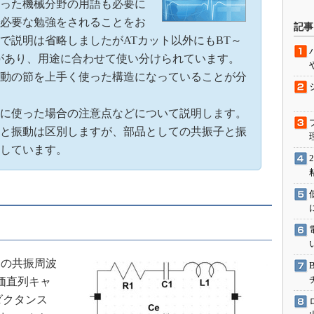
った機械分野の用語も必要に
駆動入門講
必要な勉強をされることをお
記事
で説明は省略しましたがATカット以外にもBT～
があり、用途に合わせて使い分けられています。
活用設計」
動の節を上手く使った構造になっていることが分
G
に使った場合の注意点などについて説明します。
価試験はど
と振動は区別しますが、部品としての共振子と振
しています。
Thread
Z-Wave
の共振周波
価直列キャ
ダクタンス