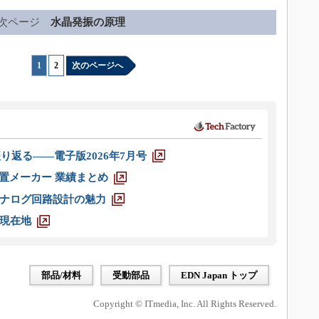
次ページ
水晶発振の原理
1
|
2
次のページへ
り返る――電子版2026年7月号
装置メーカー 業績まとめ
ナログ回路設計の魅力
現在地
部品/材料
受動部品
EDN Japan トップ
Copyright © ITmedia, Inc. All Rights Reserved.