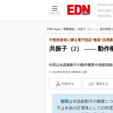
DESIGN C
FEATURED
モーター
LSI
メディア
ARCHIVES
電源設計
マイコン
プロセスエンジニアの現
カーボンニュートラルへの挑戦
FPGA
EDN Japan
>
受動部品
>
共振子（2） ―― 動作概要と
マイクロプロセッサ懐古
IoT×製造業
中堅技術者に贈る電子部品
中堅技術者に贈る電子部品“徹底”活用講
つながるクルマ
用講座
共振子（2） ―― 動
エレクトロニクス入門
たった2つの式で始めるDC
バーターの設計
5G（EE Times Japan）
DC-DCコンバーター活用
医療エレ（EE Times Japan）
今回は水晶振動子の動作概要や発振回路
Wired, Weird
製品解剖（EE Times Japan）
2021年09月30日 10時00分 公開
マイコン講座
印刷する
通知する
Q&Aで学ぶマイコン講座
高速シリアル伝送技術講
記録計／データロガーの
前回
は水晶振動子の概要につ
アナログ設計のきほん／A
子は水晶の圧電体としての性質
ズ編