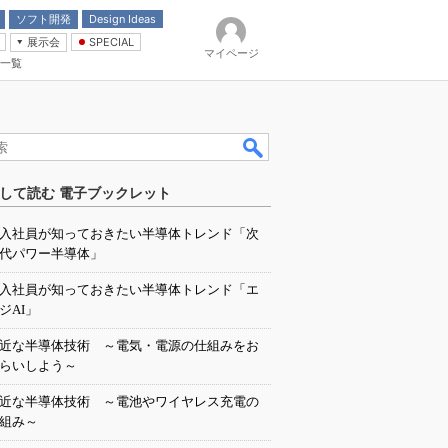
ソフト開発
Design Ideas
展示会
SPECIAL
マイページ
一覧
「電源技術」
イバ
して読む 電子ブックレット
入社員が知っておきたい半導体トレンド「次
代パワー半導体」
入社員が知っておきたい半導体トレンド「エ
ジAI」
近な半導体技術 ～電気・電源の仕組みをお
らいしよう～
近な半導体技術 ～電池やワイヤレス充電の
組み～