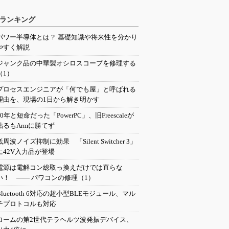
ランキング
パワー半導体とは？ 基礎知識や将来性を分かり
やすく解説
ジャンク品の中華製オシロスコープを修理する
（1）
プロセスエンジニアが「何でも屋」と呼ばれる
理由を、現場の1日から解き明かす
20年と短命だった「PowerPC」、旧Freescaleが
粘るもArmに勝てず
低周波ノイズ抑制に効果 「Silent Switcher 3」
に42V入力品が登場
電源は電解コン総取っ換えだけでは直らな
い！ ―― パワコンの修理（1）
Bluetooth 6対応の超小型BLEモジュール、マル
チプロトコルも対応
ロームの第2世代テラヘルツ波発振デバイス、