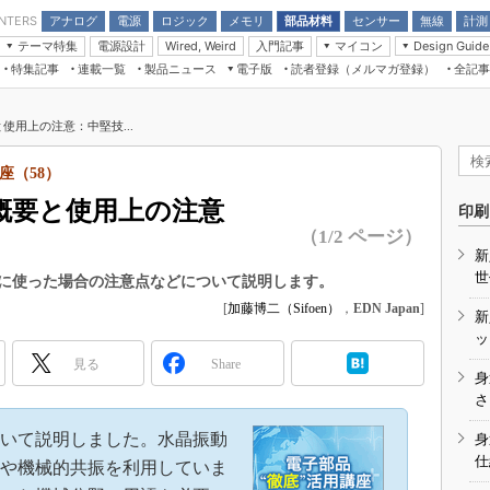
アナログ
電源
ロジック
メモリ
部品材料
センサー
無線
計測
ENTERS
テーマ特集
電源設計
入門記事
マイコン
Wired, Weird
Design Guide
アナログ機能回路
受動部品
特集記事
連載一覧
製品ニュース
電子版
読者登録（メルマガ登録）
全記事
計測機器
Microchip情報
モーター入門
マイコン講座
CEATEC
パワー関連と電源
機構部品
場から
EDN Japan×EE Times Japan統合電
EdgeTech＋
タイミングデバイス
オンデマンドセミナー
Q&Aで学ぶマイコン講座
子版
ディスプレイとドラ
使用上の注意：中堅技...
録
TECHNO-FRONTIER
マイコン入門!! 必携用語集
電子ブックレット
計測とテスト
“徹底”活
座（58）
組込み/エッジコンピューティング展
信号源とパルス信号
作概要と使用上の注意
人とくるま展
印刷
/DCコン
Wired, Weird
（1/2 ページ）
AUTOMOTIVE WORLD
新
講座
世
に使った場合の注意点などについて説明します。
[
加藤博二（Sifoen）
，
EDN Japan
]
新
ッ
見る
Share
身
座
さ
基礎知識
いて説明しました。水晶振動
身
仕
DCとノイ
や機械的共振を利用していま