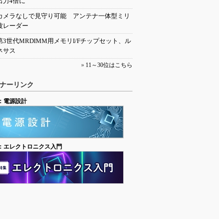
出力4倍に
カメラなしで見守り可能 アンテナ一体型ミリ
波レーダー
第3世代MRDIMM用メモリI/Fチップセット、ル
ネサス
»
11～30位はこちら
ナーリンク
：電源設計
：エレクトロニクス入門