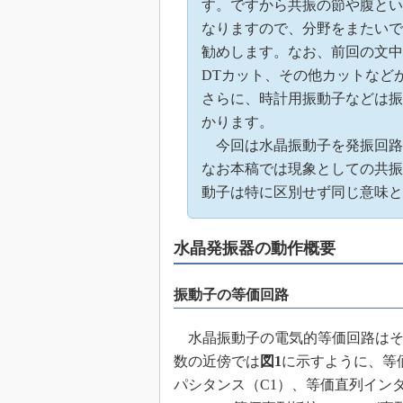
す。ですから共振の節や腹とい
めざせ高効率！ モーター
なりますので、分野をまたいで
座
勧めします。なお、前回の文中
Bluetooth mesh入門
DTカット、その他カットなど
「SPICEの仕組みとその
さらに、時計用振動子などは振
最新記事一覧
かります。
計測器メーカーから見た5
今回は水晶振動子を発振回路
USB Type-Cの登場で評
なお本稿では現象としての共振
う変わる？
動子は特に区別せず同じ意味と
IoT時代の無線規格を知る【
編】
IoT時代の無線規格を知る【
水晶発振器の動作概要
編】
振動子の等価回路
水晶振動子の電気的等価回路はそ
数の近傍では
図1
に示すように、等
パシタンス（C1）、等価直列イン