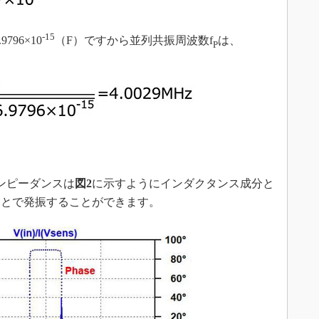
-15
96×10
（F）ですから並列共振周波数f
は、
P
ンピーダンスは
図2
に示すようにインダクタンス成分と
ことで発振することができます。