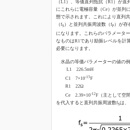
（L1）、等価直列抵抗（R1）が直
にこれらに電極容量（Ce）が並列
態で示されます。これにより直列
（f
）と並列共振周波数（f
）が存
S
P
になります。これらのパラメータ
なものはR1であり励振レベルを計
必要になります。
水晶の等価パラメーターの値の例
L1 226.5mH
-15
C1 7×10
F
R1 22Ω
-12
Ce 2.39×10
F（主として空
を代入すると直列共振周波数f
は、
S