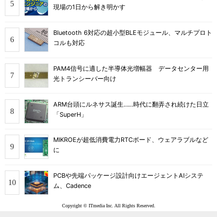
現場の1日から解き明かす
Bluetooth 6対応の超小型BLEモジュール、マルチプロト
コルも対応
PAM4信号に適した半導体光増幅器 データセンター用
光トランシーバー向け
ARM台頭にルネサス誕生……時代に翻弄され続けた日立
「SuperH」
MIKROEが超低消費電力RTCボード、ウェアラブルなど
に
PCBや先端パッケージ設計向けエージェントAIシステ
ム、Cadence
Copyright © ITmedia Inc. All Rights Reserved.