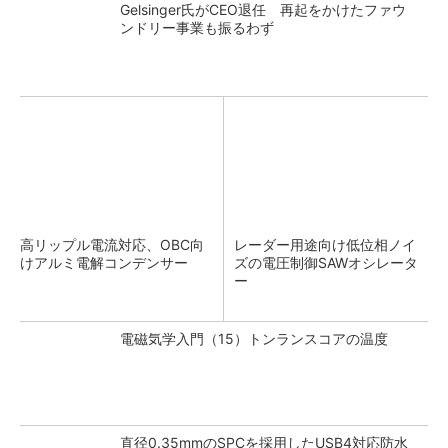
Gelsinger氏がCEO退任 再起をかけたファウ
ンドリー事業も振るわず
高リップル電流対応、OBC向
レーダー用途向け低位相ノイ
けアルミ電解コンデンサー
ズの電圧制御SAWオシレータ
ー
電磁気学入門（15）トンランスコアの温度
直径0.35mmのSPCを採用したUSB4対応防水