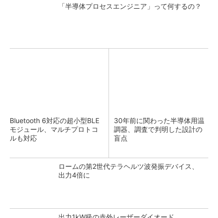
「半導体プロセスエンジニア」って何するの？
Bluetooth 6対応の超小型BLE
30年前に関わった半導体用温
モジュール、マルチプロトコ
調器、調査で判明した設計の
ルも対応
盲点
ロームの第2世代テラヘルツ波発振デバイス、
出力4倍に
出力1kW級の赤外レーザーダイオード