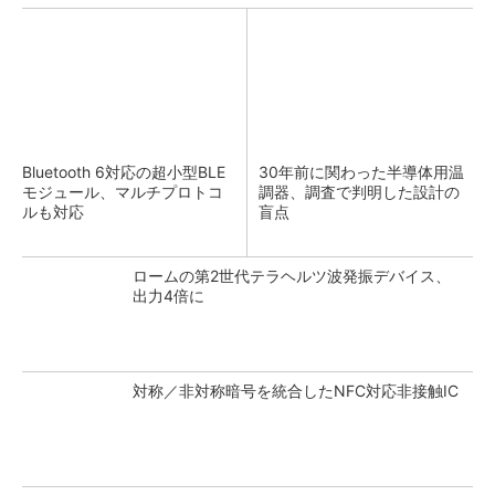
Bluetooth 6対応の超小型BLE
30年前に関わった半導体用温
モジュール、マルチプロトコ
調器、調査で判明した設計の
ルも対応
盲点
ロームの第2世代テラヘルツ波発振デバイス、
出力4倍に
対称／非対称暗号を統合したNFC対応非接触IC