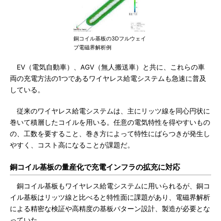
銅コイル基板の3Dフルウェイ
ブ電磁界解析例
EV（電気自動車）、AGV（無人搬送車）と共に、これらの車
両の充電方法の1つであるワイヤレス給電システムも急速に普及
している。
従来のワイヤレス給電システムは、主にリッツ線を同心円状に
巻いて積層したコイルを用いる。任意の電気特性を得やすいもの
の、工数を要すること、巻き方によって特性にばらつきが発生し
やすく、コスト高になることが課題だ。
銅コイル基板の量産化で充電インフラの拡充に対応
銅コイル基板もワイヤレス給電システムに用いられるが、銅コ
イル基板はリッツ線と比べると特性面に課題があり、電磁界解析
による精密な検証や高精度の基板パターン設計、製造が必要とな
っていた。