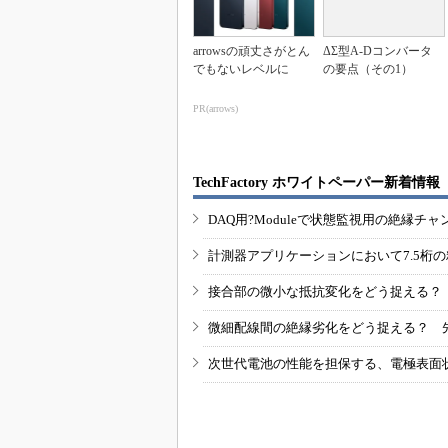
arrowsの頑丈さがとん
ΔΣ型A-Dコンバータ
でもないレベルに
の要点（その1）
PR(arrows)
TechFactory ホワイトペーパー新着情報
DAQ用?Moduleで状態監視用の絶縁
計測器アプリケーションにおいて7.5桁
接合部の微小な抵抗変化をどう捉える？
微細配線間の絶縁劣化をどう捉える？ 
次世代電池の性能を担保する、電極表面