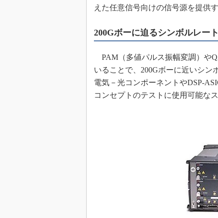
えた任意信号向けの信号源を提供
めざせ高効率！ モーター
座
200Gボーに迫るシンボルレー
Bluetooth mesh入門
「SPICEの仕組みとその
最新記事一覧
PAM（多値パルス振幅変調）やQ
いることで、200Gボーに近いシ
計測器メーカーから見た5
電気－光コンポーネントやDSP-A
USB Type-Cの登場で評
う変わる？
コンセプトのテストに使用可能な
IoT時代の無線規格を知る【
編】
IoT時代の無線規格を知る【
編】