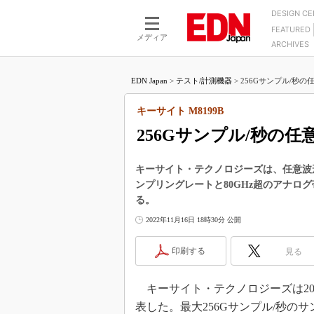
DESIGN C
FEATURED
モーター
LSI
メディア
ARCHIVES
電源設計
マイコン
プロセスエンジニアの現
カーボンニュートラルへの挑戦
FPGA
EDN Japan
>
テスト/計測機器
>
256Gサンプル/秒の
マイクロプロセッサ懐古
IoT×製造業
中堅技術者に贈る電子部品
キーサイト M8199B
つながるクルマ
用講座
256Gサンプル/秒の任
エレクトロニクス入門
たった2つの式で始めるDC
バーターの設計
5G（EE Times Japan）
DC-DCコンバーター活用
キーサイト・テクノロジーズは、任意波形発
医療エレ（EE Times Japan）
ンプリングレートと80GHz超のアナロ
Wired, Weird
製品解剖（EE Times Japan）
る。
マイコン講座
2022年11月16日 18時30分 公開
Q&Aで学ぶマイコン講座
印刷する
見る
高速シリアル伝送技術講
記録計／データロガーの
キーサイト・テクノロジーズは202
アナログ設計のきほん／A
表した。最大256Gサンプル/秒の
ズ編