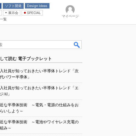
ソフト開発
Design Ideas
展示会
SPECIAL
マイページ
一覧
「電源技術」
イバ
して読む 電子ブックレット
入社員が知っておきたい半導体トレンド「次
代パワー半導体」
入社員が知っておきたい半導体トレンド「エ
ジAI」
近な半導体技術 ～電気・電源の仕組みをお
らいしよう～
近な半導体技術 ～電池やワイヤレス充電の
組み～