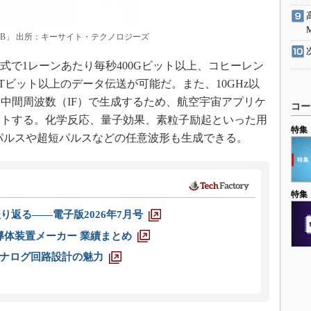
9B」 出所：キーサイト・テクノロジーズ
式で1レーンあたり毎秒400Gビット以上、コヒーレン
6Tビット以上のデータ伝送が可能だ。また、10GHz以
中間周波数（IF）で生成するため、航空宇宙アプリケ
コー
ートする。化学反応、量子効果、素粒子励起といった用
特集
パルスや超短パルスなどの任意波形も生成できる。
特集
り返る――電子版2026年7月号
半導体装置メーカー 業績まとめ
ナログ回路設計の魅力