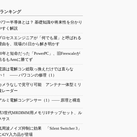
ランキング
パワー半導体とは？ 基礎知識や将来性を分かり
やすく解説
プロセスエンジニアが「何でも屋」と呼ばれる
理由を、現場の1日から解き明かす
20年と短命だった「PowerPC」、旧Freescaleが
粘るもArmに勝てず
電源は電解コン総取っ換えだけでは直らな
い！ ―― パワコンの修理（1）
カメラなしで見守り可能 アンテナ一体型ミリ
波レーダー
アルミ電解コンデンサー（1）―― 原理と構造
第3世代MRDIMM用メモリI/Fチップセット、ル
ネサス
低周波ノイズ抑制に効果 「Silent Switcher 3」
に42V入力品が登場