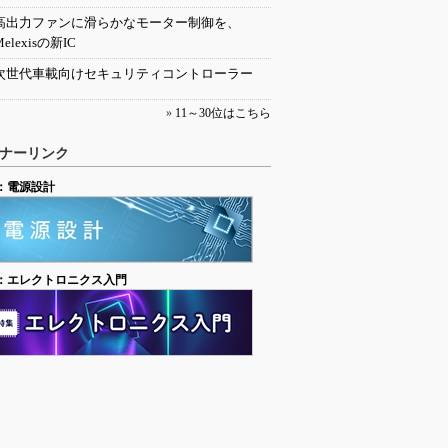
高出力ファンに滑らかなモーター制御を、
Melexisの新IC
次世代車載向けセキュリティコントローラー
»
11～30位はこちら
ナーリンク
：電源設計
：エレクトロニクス入門