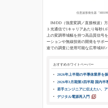
任意波形発生器「M819
IM/DD（強度変調／直接検波）方
ト光通信で1キャリアあたり毎秒1.
上の変調帯域幅を持つ高品質信号を
ーションや無線技術の開発をサポ
途での調査に使用可能な広帯域RF
おすすめホワイトペーパー
2026年上半期の半導体業界を振
2026年3月期第3四半期 国内
若手エンジニアに伝えたい、ア
デジタル電源再入門