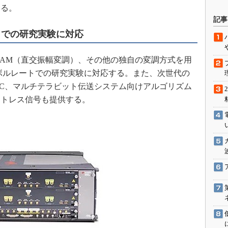
する。
駆動入門講
記事
トでの研究実験に対応
活用設計」
AM（直交振幅変調）、その他の独自の変調方式を用
ンボルレートでの研究実験に対応する。また、次世代の
G
SIC、マルチテラビット伝送システム向けアルゴリズム
価試験はど
ストレス信号も提供する。
Thread
Z-Wave