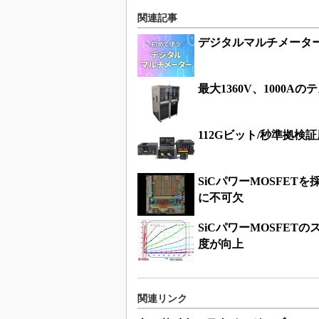
関連記事
デジタルマルチメータ
最大1360V、1000
112Gビット/秒準拠
SiCパワーMOSFE
に不可欠
SiCパワーMOSFE
度が向上
関連リンク