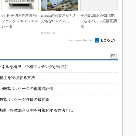
8万円を切る任意波形/
arrowsの頑丈さがとん
平均DC成分がほぼ0V
ファンクションジェネ
でもないレベルに
になるパルス振幅変調
レータ
器
PR(arrows)
Recommended by
PR
チャンネルを構成、位相マッチングが容易に
の精度を実現する方法
 先端パッケージの低電流評価
先端パッケージ評価の最前線
状態・粉体混合状態を可視化する方法とは