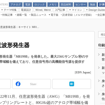
アナログ
電源
ロジック
メモリ
部品材料
センサー
無線
計測
ENTERS
テーマ特集
電源設計
入門記事
マイコン
Wired, Weird
Design Guide
アナログ機能回路
受動部品
特集記事
連載一覧
製品ニュース
電子版
読者登録（メルマガ登録）
全記事
計測機器
Microchip情報
モーター入門
マイコン講座
CEATEC
パワー関連と電源
機構部品
場から
EDN Japan×EE Times Japan統合電
EdgeTech＋
タイミングデバイス
オンデマンドセミナー
Q&Aで学ぶマイコン講座
子版
ディスプレイとドラ
任意波形発生器：キーサイト M81...
録
TECHNO-FRONTIER
マイコン入門!! 必携用語集
電子ブックレット
計測とテスト
“徹底”活
組込み/エッジコンピューティング展
信号源とパルス信号
意波形発生器
人とくるま展
印刷
/DCコン
Wired, Weird
AUTOMOTIVE WORLD
新
講座
生器「M8199B」を発表した。最大256Gサンプル/秒のサ
世
グ帯域幅を備えており、任意信号用の高機能信号源を提供す
新
[
EDN Japan
]
ッ
身
Share
座
さ
基礎知識
身
2年11月、任意波形発生器（AWG）「M8199B」を発
仕
DCとノイ
サンプリングレートと、80GHz超のアナログ帯域幅を備