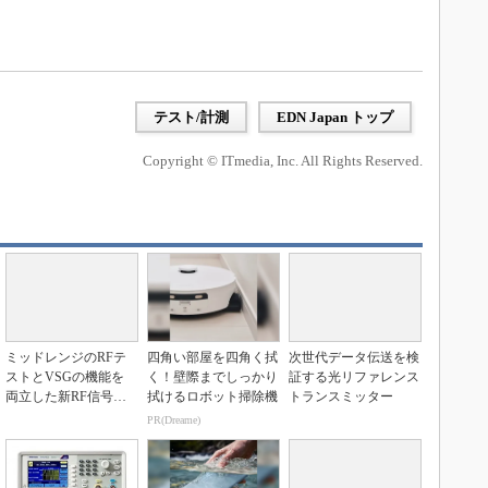
テスト/計測
EDN Japan トップ
Copyright © ITmedia, Inc. All Rights Reserved.
ミッドレンジのRFテ
四角い部屋を四角く拭
次世代データ伝送を検
ストとVSGの機能を
く！壁際までしっかり
証する光リファレンス
両立した新RF信号発
拭けるロボット掃除機
トランスミッター
生器
PR(Dreame)