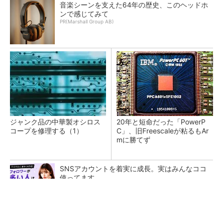
音楽シーンを支えた64年の歴史、このヘッドホ
ンで感じてみて
PR(Marshall Group AB)
ジャンク品の中華製オシロス
20年と短命だった「PowerP
コープを修理する（1）
C」、旧Freescaleが粘るもAr
mに勝てず
SNSアカウントを着実に成長。実はみんなココ
使ってます。
PR(Dreaw合同会社)
カメラなしで見守り可能 アンテナ一体型ミリ