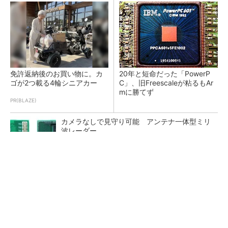
免許返納後のお買い物に。カ
20年と短命だった「PowerP
ゴが2つ載る4輪シニアカー
C」、旧Freescaleが粘るもAr
mに勝てず
PR(BLAZE)
カメラなしで見守り可能 アンテナ一体型ミリ
波レーダー
Infineon、宇宙向けに耐放射線GaNゲートドラ
イバー
ジャンク品の中華製オシロスコープを修理する