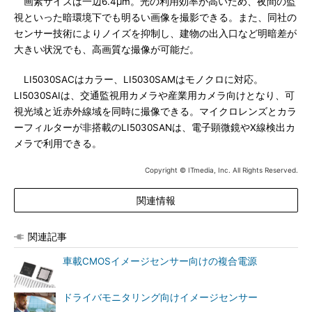
画素サイズは一辺6.4μm。光の利用効率が高いため、夜間の監
視といった暗環境下でも明るい画像を撮影できる。また、同社の
センサー技術によりノイズを抑制し、建物の出入口など明暗差が
大きい状況でも、高画質な撮像が可能だ。
LI5030SACはカラー、LI5030SAMはモノクロに対応。
LI5030SAIは、交通監視用カメラや産業用カメラ向けとなり、可
視光域と近赤外線域を同時に撮像できる。マイクロレンズとカラ
ーフィルターが非搭載のLI5030SANは、電子顕微鏡やX線検出カ
メラで利用できる。
Copyright © ITmedia, Inc. All Rights Reserved.
関連情報
関連記事
車載CMOSイメージセンサー向けの複合電源
ドライバモニタリング向けイメージセンサー