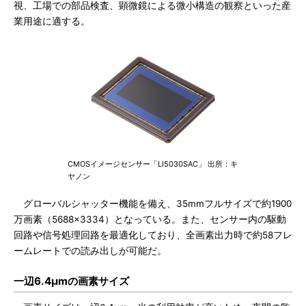
視、工場での部品検査、顕微鏡による微小構造の観察といった産
業用途に適する。
CMOSイメージセンサー「LI5030SAC」 出所：キ
ヤノン
グローバルシャッター機能を備え、35mmフルサイズで約1900
万画素（5688×3334）となっている。また、センサー内の駆動
回路や信号処理回路を最適化しており、全画素出力時で約58フレ
ームレートでの読み出しが可能だ。
一辺6.4μmの画素サイズ