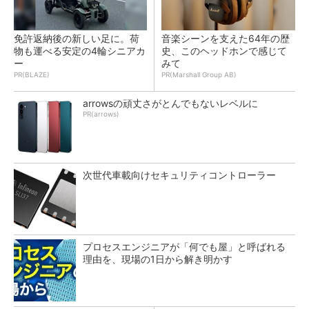
免許返納後の新しい足に。荷
音楽シーンを支えた64年の歴
物も運べる安定の4輪シニアカ
史、このヘッドホンで感じて
ー
みて
PR(BLAZE)
PR(Marshall Group AB)
arrowsの頑丈さがとんでもないレベルに
PR(arrows)
次世代車載向けセキュリティコントローラー
プロセスエンジニアが「何でも屋」と呼ばれる
理由を、現場の1日から解き明かす