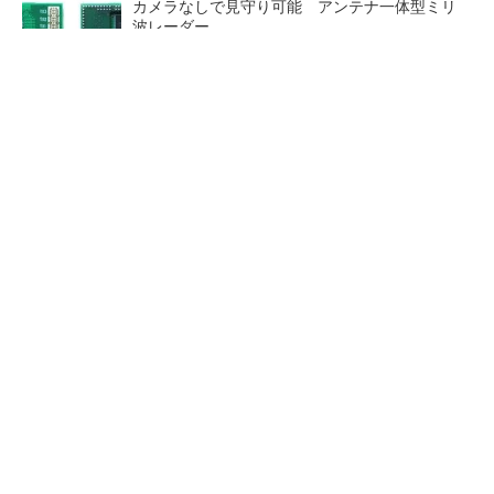
カメラなしで見守り可能 アンテナ一体型ミリ
波レーダー
Bluetooth 6対応の超小型BLEモジュール、マル
チプロトコルも対応
「半導体プロセスエンジニア」って何するの？