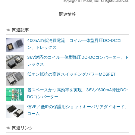
Copyright © ITmedia, Inc. All Rights Reserved.
関連情報
関連記事
400nAの低消費電流 コイル一体型昇圧DC-DCコ
ン、トレックス
36V対応のコイル一体型降圧DC-DCコンバーター、ト
レックス
低オン抵抗の高速スイッチングパワーMOSFET
省スペースかつ高効率を実現、36V／600mA降圧DC-
DCコンバーター
低VF／低IRの保護用ショットキーバリアダイオード、
ローム
関連リンク