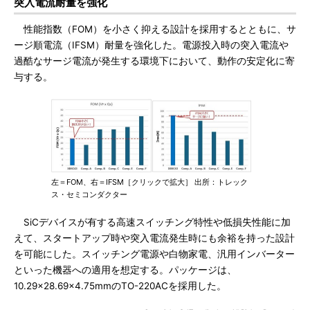
突入電流耐量を強化
性能指数（FOM）を小さく抑える設計を採用するとともに、サ
ージ順電流（IFSM）耐量を強化した。電源投入時の突入電流や
過酷なサージ電流が発生する環境下において、動作の安定化に寄
与する。
左＝FOM、右＝IFSM［クリックで拡大］ 出所：トレック
ス・セミコンダクター
SiCデバイスが有する高速スイッチング特性や低損失性能に加
えて、スタートアップ時や突入電流発生時にも余裕を持った設計
を可能にした。スイッチング電源や白物家電、汎用インバーター
といった機器への適用を想定する。パッケージは、
10.29×28.69×4.75mmのTO-220ACを採用した。