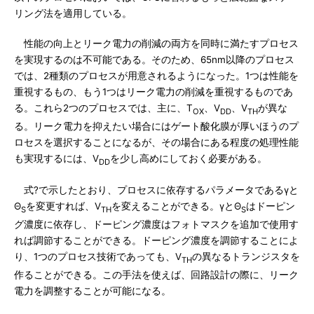
リング法を適用している。
性能の向上とリーク電力の削減の両方を同時に満たすプロセス
を実現するのは不可能である。そのため、65nm以降のプロセス
では、2種類のプロセスが用意されるようになった。1つは性能を
重視するもの、もう1つはリーク電力の削減を重視するものであ
る。これら2つのプロセスでは、主に、T
、V
、V
が異な
OX
DD
TH
る。リーク電力を抑えたい場合にはゲート酸化膜が厚いほうのプ
ロセスを選択することになるが、その場合にある程度の処理性能
も実現するには、V
を少し高めにしておく必要がある。
DD
式?で示したとおり、プロセスに依存するパラメータであるγと
Θ
を変更すれば、V
を変えることができる。γとΘ
はドーピン
S
TH
S
グ濃度に依存し、ドーピング濃度はフォトマスクを追加で使用す
れば調節することができる。ドーピング濃度を調節することによ
り、1つのプロセス技術であっても、V
の異なるトランジスタを
TH
作ることができる。この手法を使えば、回路設計の際に、リーク
電力を調整することが可能になる。