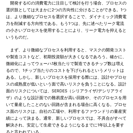
開発するICの消費電力に注目して検討を行う場合、プロセスの
選択肢としては大まかに2つの方向性に分けることができる。1つ
は、より微細なプロセスを選択することで、ダイナミック消費電
力を削減する方向性である。もう1つは、先に述べたリーク電流
の小さいプロセスを使用することにより、リーク電力を抑えると
いうものだ。
まず、より微細なプロセスを利用すると、マスクの開発コスト
や製造コストなど、初期投資額が大きくなるであろう。確かに、
微細化によってウェーハ1枚当たりで製造できるチップ数は増え
るので、1チップ当たりのコストを下げられるというメリットは
ある。しかし、新しいプロセスを採用する際には、設計やプロセ
スの成熟度が低いという面で高いリスクを負うことになる。設計
面のリスクについては、SERDES（シリアライザ/デシリアライ
ザ）のような設計面での難易度が高い回路や、そのプロセスを用
いて量産したことのない回路が含まれる場合に高くなる。プロセ
ス面のリスクは、自社の工場や、利用するファウンドリの量産実
績によって決まる。通常、新しいプロセスでは、不具合がすべて
解決され、安定して生産できるようになるまでに1年以上を要す
ると言われている。