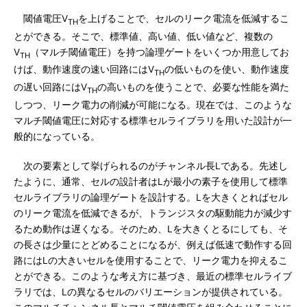
閾値電圧V
を上げることで、セルのリーク電流を低減するこ
TH
とができる。そこで、標準値、高い値、低い値など、複数の
V
（マルチ閾値電圧）を持つ論理ゲートをいくつか用意してお
TH
けば、動作速度の速い回路にはV
の低いものを使い、動作速度
TH
の遅い回路にはV
の高いものを使うことで、必要な性能を満た
TH
しつつ、リーク電力の削減が可能になる。現在では、このような
マルチ閾値電圧に対応する標準セルライブラリを用いた設計が一
般的になっている。
次の要素として挙げられるのがチャンネル長Lである。先述し
たように、通常、セルの設計者はLが最小の素子を使用して標準
セルライブラリの論理ゲートを設計する。Lを大きくとればセル
のリーク電流を低減できるが、トランジスタの駆動能力が減少す
るため動作は遅くなる。そのため、Lを大きくとるにしても、そ
の長さは少量にとどめることになるが、例えば低速で動作する回
路にはLの大きいセルを使用することで、リーク電力を抑えるこ
とができる。このような考え方に基づき、最近の標準セルライブ
ラリでは、Lの異なるセルのバリエーションが提供されている。