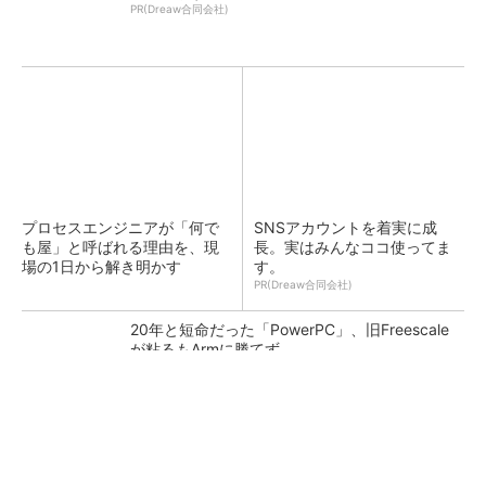
PR(Dreaw合同会社)
プロセスエンジニアが「何で
SNSアカウントを着実に成
も屋」と呼ばれる理由を、現
長。実はみんなココ使ってま
場の1日から解き明かす
す。
PR(Dreaw合同会社)
20年と短命だった「PowerPC」、旧Freescale
が粘るもArmに勝てず
低周波ノイズ抑制に効果 「Silent Switcher
3」に42V入力品が登...