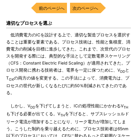
前のページへ
次のページへ
適切なプロセスを選ぶ
低消費電力のICを設計する上で、適切な製造プロセスを選択す
ることは重要な要素である。プロセス技術は、性能と集積度、消
費電力の削減を目標に進歩してきた。これまで、次世代のプロセ
スを開発する際には、典型的な手法として定数電界スケーリング
（CFS：Constant Electric Field Scaling）が適用されてきた。プ
ロセス開発に携わる技術者は、電界を一定に保つために、V
と
DD
T
の両方の値を変更する。この手法によって、消費電力は、プ
OX
ロセスの世代が新しくなるたびに約50％削減されてきたのであ
る。
しかし、V
を下げてしまうと、ICの処理性能にかかわるV
DD
TH
も下げる必要が出てくる。V
を下げると、サブスレッショルド
TH
リーク電流が増加することになり、リーク電力が増加してしま
う。こうした制約を乗り越えるために、プロセス技術者は65nm
以下のプロセスにおいては、CFSに替わるもっと広範囲なスケー