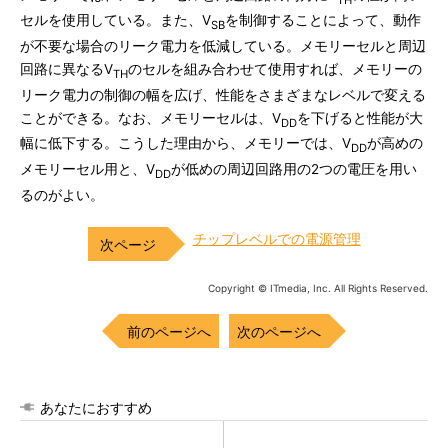
セルを使用している。また、V
を制御することによって、動作
SB
が不要な場合のリーク電力を低減している。メモリーセルと周辺
回路に異なるV
のセルを組み合わせて使用すれば、メモリーの
TH
リーク電力の制御の幅を広げ、性能をさまざまなレベルで変える
ことができる。なお、メモリーセルは、V
を下げると性能が大
DD
幅に低下する。こうした理由から、メモリーでは、V
が高めの
DD
メモリーセル用と、V
が低めの周辺回路用の2つの電圧を用い
DD
るのがよい。
チップレベルでの電源管理
Copyright © ITmedia, Inc. All Rights Reserved.
前のページへ
次のページへ
あなたにおすすめ