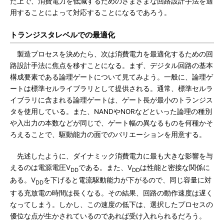
た上で、消費電力を低減するためのさまざまな回路設計手法を適
用することによって対応することになるであろう。
トランジスタレベルでの最適化
製造プロセスを決めたら、次は消費電力を最適化するための回
路設計手法に焦点を移すことになる。まず、デジタル回路の基本
構成要素である論理ゲートについて見てみよう。一般に、論理ゲ
ートは標準セルライブラリとして提供される。通常、標準セルラ
イブラリに含まれる論理ゲートは、ゲート長が最小のトランジス
タを使用している。また、NANDやNORなどといった論理の種別
や入出力の本数などが同じで、ゲート幅の異なるものを何種かそ
ろえることで、駆動能力の面でのバリエーションを用意する。
先述したように、ダイナミック消費電力に最も大きな影響を与
えるのは電源電圧V
である。また、V
は性能と密接な関係に
DD
DD
ある。V
を下げると電流駆動能力が下がるので、同じ容量に対
DD
する充放電の時間は長くなる。その結果、回路の動作速度は遅く
なってしまう。しかし、この速度の低下は、選択したプロセスの
優位な点が生かされているのであれば受け入れられるだろう。