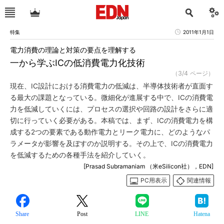
特集
2011年1月1日
電力消費の理論と対策の要点を理解する
一から学ぶICの低消費電力化技術
（3/4 ページ）
現在、IC設計における消費電力の低減は、半導体技術者が直面す
る最大の課題となっている。微細化が進展する中で、ICの消費電
力を低減していくには、プロセスの選択や回路の設計をさらに適
切に行っていく必要がある。本稿では、まず、ICの消費電力を構
成する2つの要素である動作電力とリーク電力に、どのようなパ
ラメータが影響を及ぼすのか説明する。その上で、ICの消費電力
を低減するための各種手法を紹介していく。
[Prasad Subramaniam （米eSilicon社），EDN]
PC用表示
関連情報
Share
Post
LINE
Hatena