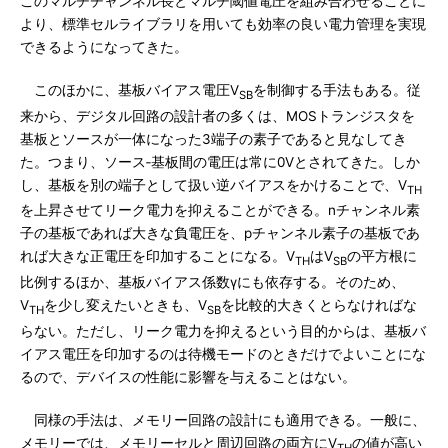
このマルチチャンネル長とマルチ閾値電圧を組み合わせることに
より、標準セルライブラリを用いても効率の良い電力管理を実現
できるようになってきた。
このほかに、基板バイアス電圧V
を制御する手法もある。従
SB
来から、デジタル回路の設計者の多くは、MOSトランジスタを
基板とソースが一体になった3端子の素子であると見なしてき
た。つまり、ソース‐基板間の電圧は常に0Vとされてきた。しか
し、基板を別の端子として扱い逆バイアスをかけることで、V
TH
を上昇させてリーク電力を抑えることができる。nチャンネル素
子の基板であれば大きな負電圧を、pチャンネル素子の基板であ
れば大きな正電圧を印加することになる。V
はV
の平方根に
TH
SB
比例するほか、基板バイアス係数γにも依存する。そのため、
V
を少し変えたいときも、V
を比較的大きくとらなければな
TH
SB
らない。ただし、リーク電力を抑えるという目的からは、基板バ
イアス電圧を印加するのは待機モードのときだけでよいことにな
るので、デバイスの性能に影響を与えることはない。
同様の手法は、メモリー回路の設計にも適用できる。一般に、
メモリーでは、メモリーセルと周辺回路の両方にV
の値が高い
TH