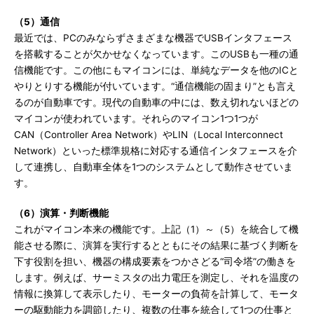
（5）通信
最近では、PCのみならずさまざまな機器でUSBインタフェース
を搭載することが欠かせなくなっています。このUSBも一種の通
信機能です。この他にもマイコンには、単純なデータを他のICと
やりとりする機能が付いています。“通信機能の固まり”とも言え
るのが自動車です。現代の自動車の中には、数え切れないほどの
マイコンが使われています。それらのマイコン1つ1つが
CAN（Controller Area Network）やLIN（Local Interconnect
Network）といった標準規格に対応する通信インタフェースを介
して連携し、自動車全体を1つのシステムとして動作させていま
す。
（6）演算・判断機能
これがマイコン本来の機能です。上記（1）～（5）を統合して機
能させる際に、演算を実行するとともにその結果に基づく判断を
下す役割を担い、機器の構成要素をつかさどる“司令塔”の働きを
します。例えば、サーミスタの出力電圧を測定し、それを温度の
情報に換算して表示したり、モーターの負荷を計算して、モータ
ーの駆動能力を調節したり、複数の仕事を統合して1つの仕事と