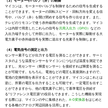
（3）モーターやバルブ（弁）の制御
マイコンは、モーターやバルブを制御するための信号を生成する
ことができます。モーターの回転スピード・回転方向を変える信
号や、バルブ（弁）を開け閉めする信号を作り出せます。また、
テレビのリモコンで使う赤外線用の信号を生成できます。マイコ
ンは内部で用意したこれらの信号を
汎用入出力（GPIO）
などの
入出力端子を介して外部に出力し、モーターを実際に駆動する大
電力素子や赤外線信号を実際に送出する光素子を制御します。
（4）電気信号の測定と出力
センサー素子などが出力する電圧を測ることができます。サーミ
スタのような温度センサーをマイコンにつなげば温度を測定でき
ますし、光センサー（輝度センサー）を接続すれば輝度を測るこ
とが可能です。もちろん、電池などの電圧も直接測れますので、
電池の交換時期を表示することができます。マイコンはこれとは
逆に、所要の電圧を出力することも可能です。一定電圧を出すこ
とができますから、他の電気素子に対して基準電圧を供給す
る“リファレンス電圧源”の役目もできます。こうした機能を実現
する際には、マイコンの中に集積された、
A-D変換器
をはじめと
する各種のアナログ周辺回路を活用します。