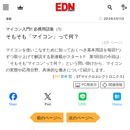
連載
2013年3月11日
マイコン入門!! 必携用語集（1）
そもそも「マイコン」って何？
（3/5 ページ）
マイコンを使いこなすために知っておくべき基本用語を毎回1つ
ずつ取り上げて解説する新連載がスタート!! 第1回目の今回は、
「そもそも“マイコン”って何？」という問い掛けから、マイコン
の実態や応用分野、具体的な働きについて紹介します。
[
菅井 賢
，STマイクロエレクトロニクス]
PC用表示
関連情報
Share
Post
LINE
Hatena
前のページへ
次のページへ