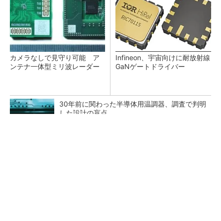
カメラなしで見守り可能 ア
Infineon、宇宙向けに耐放射線
ンテナ一体型ミリ波レーダー
GaNゲートドライバー
30年前に関わった半導体用温調器、調査で判明
した設計の盲点
「半導体プロセスエンジニア」って何するの？
タップ式高入力コンバーター（1）基本回路と
その動作