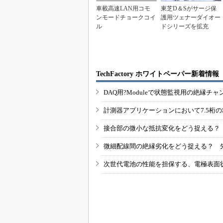
車載高速LAN用コモ
東芝D＆Sがサージ保
ンモードチョークコイ
護用ツェナーダイオー
ル
ドシリーズを拡充
TechFactory ホワイトペーパー新着情報
DAQ用?Moduleで状態監視用の絶縁
計測器アプリケーションにおいて7.5桁
接合部の微小な抵抗変化をどう捉える？
微細配線間の絶縁劣化をどう捉える？ 
次世代電池の性能を担保する、電極表面