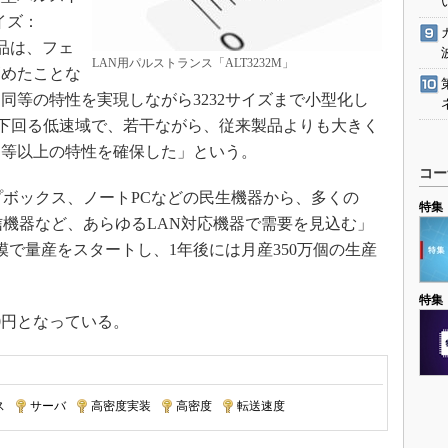
サイズ：
製品は、フェ
LAN用パルストランス「ALT3232M」
高めたことな
同等の特性を実現しながら3232サイズまで小型化し
を下回る低速域で、若干ながら、従来製品よりも大きく
同等以上の特性を確保した」という。
コー
ボックス、ノートPCなどの民生機器から、多くの
特集
信機器など、あらゆるLAN対応機器で需要を見込む」
規模で量産をスタートし、1年後には月産350万個の生産
特集
0円となっている。
ス
|
サーバ
|
高密度実装
|
高密度
|
転送速度