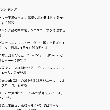
ランキング
パワー半導体とは？ 基礎知識や将来性を分かり
やすく解説
ジャンク品の中華製オシロスコープを修理する
（1）
プロセスエンジニアが「何でも屋」と呼ばれる
理由を、現場の1日から解き明かす
20年と短命だった「PowerPC」、旧Freescaleが
粘るもArmに勝てず
低周波ノイズ抑制に効果 「Silent Switcher 3」
に42V入力品が登場
Bluetooth 6対応の超小型BLEモジュール、マル
チプロトコルも対応
ロームの第2世代テラヘルツ波発振デバイス、
出力4倍に
電源は電解コン総取っ換えだけでは直らな