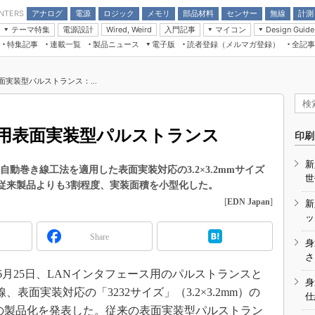
アナログ
電源
ロジック
メモリ
部品材料
センサー
無線
計測
ENTERS
テーマ特集
電源設計
入門記事
マイコン
Wired, Weird
Design Guide
アナログ機能回路
受動部品
特集記事
連載一覧
製品ニュース
電子版
読者登録（メルマガ登録）
全記事
計測機器
Microchip情報
モーター入門
マイコン講座
CEATEC
パワー関連と電源
機構部品
場から
EDN Japan×EE Times Japan統合電
EdgeTech＋
タイミングデバイス
オンデマンドセミナー
Q&Aで学ぶマイコン講座
子版
ディスプレイとドラ
面実装型パルストランス：...
録
TECHNO-FRONTIER
マイコン入門!! 必携用語集
電子ブックレット
計測とテスト
“徹底”活
組込み/エッジコンピューティング展
信号源とパルス信号
AN用表面実装型パルストランス
人とくるま展
印刷
/DCコン
Wired, Weird
AUTOMOTIVE WORLD
新
講座
自動巻き線工法を適用した表面実装対応の3.2×3.2mmサイズ
世
た。従来製品よりも3割程度、実装面積を小型化した。
[
EDN Japan
]
新
ッ
Share
身
座
さ
年6月25日、LANインタフェース用のパルストランスと
基礎知識
身
表面実装対応の「3232サイズ」（3.2×3.2mm）の
仕
DCとノイ
M」の製品化を発表した。従来の表面実装型パルストラン