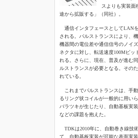
スよりも実装面
めざせ高効率！ モーター
座
途から拡販する」（同社）。
Bluetooth mesh入門
通信インタフェースとしてLAN
「SPICEの仕組みとその
最新記事一覧
される。パルストランスにより、
機器間の電位差や通信信号のノイズ
計測器メーカーから見た5
ネクタに対し、転送速度100Mビッ
USB Type-Cの登場で評
う変わる？
れる。さらに、現在、普及が進む同1
ルストランスが必要となる。その
IoT時代の無線規格を知る【
編】
れている。
IoT時代の無線規格を知る【
編】
これまでパルストランスは、手動
るリング状コイルが一般的に用い
バラツキが生じたり、自動基板実
などの課題を抱えた。
TDKは2010年に、自動巻き線技
て、自動基板実装が可能な表面実