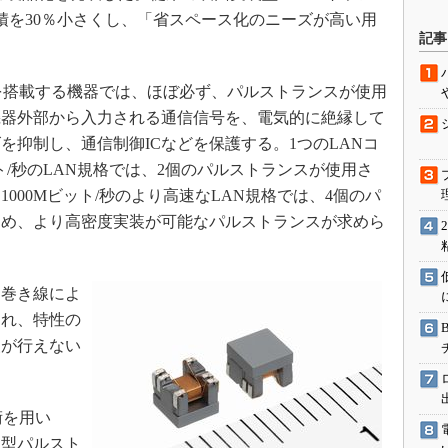
積を30％小さくし、「省スペース化のニーズが高い用
駆動入門講
記事
を搭載する機器では、ほぼ必ず、パルストランスが使用
活用設計」
機器外部から入力される通信信号を、電気的に絶縁して
を抑制し、通信制御ICなどを保護する。1つのLANコ
G
ト/秒のLAN規格では、2個のパルストランスが使用さ
価試験はど
000Mビット/秒のより高速なLAN規格では、4個のパ
ため、より高密度実装が可能なパルストランスが求めら
Thread
Z-Wave
巻き線によ
られ、特性の
装が行えない
術を用い
装型パルスト