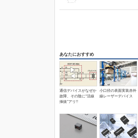
あなたにおすすめ
通信デバイスがなぜか
小口径の表面実装赤外
故障、その陰に“活線
線レーザーデバイス
挿抜”アリ!!