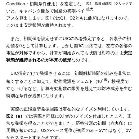
Condition：初期条件使用）を指定しな
図1 原形回路図（クリックで
拡大）
いと、キャパシタ開放で回路の初期バイ
アスを算出します。図1ではQ1、Q2ともに飽和になりますので、
このまま安定状態が維持されます。
また、初期値を設定せずにUICのみを指定すると、各素子の初
期値を0として計算します。しかし図1の回路では、左右の各部の
電位が対称ですから、計算が開始されても状態は対称のまま
安定
状態が維持されるのが本来の波形
なのです。
UIC指定だけで発振させるには、初期解析時間の刻みを非常に
-15
短くすることに加えて、動作電源をフェムト（10
）秒程度で
立ち上げるなど、計算有効桁数の限界を越えて非対称成分を生む
特別な条件が必要になります。
実際の正帰還型発振回路は潜在的なノイズを利用しています。
図2（a）
では実際と同様に0.1mVのノイズを付加したところ、正
常な発振を得ることができました。応答波形の初期（赤丸印）に
周期が短いのは、Q2のベース電位が初回のみ－5Vではなく、0V
からスタートするためです。