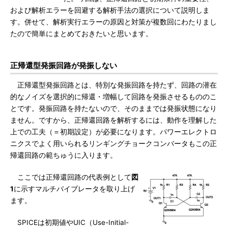
および解析エラーを回避する解析手法の選択について説明しま
す。併せて、解析実行エラーの原因と対策が複数回にわたりまし
たので簡単にまとめておきたいと思います。
正帰還型発振回路が発振しない
正帰還型発振回路とは、特別な発振回路を持たず、回路の潜在
的なノイズを選択的に帰還・増幅して回路を発振させるもののこ
とです。発振回路を持たないので、そのままでは発振状態になり
ません。ですから、正帰還回路を解析するには、動作を理解した
上での工夫（＝初期設定）が必要になります。パワーエレクトロ
ニクスでよく用いられるリンギングチョークコンバータもこの正
帰還回路の範ちゅうに入ります。
ここでは正帰還回路の代表例として
図
1
に示すマルチバイブレータを取り上げ
ます。
SPICEは初期値やUIC（Use-Initial-