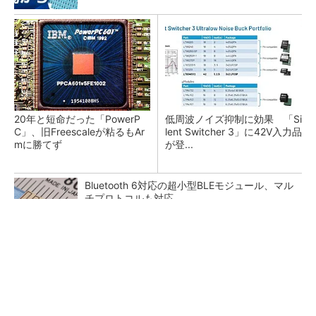
20年と短命だった「PowerP
低周波ノイズ抑制に効果 「Si
C」、旧Freescaleが粘るもAr
lent Switcher 3」に42V入力品
mに勝てず
が登...
Bluetooth 6対応の超小型BLEモジュール、マル
チプロトコルも対応
カメラなしで見守り可能 アンテナ一体型ミリ
波レーダー