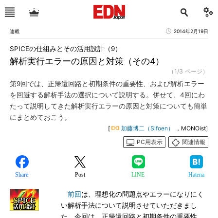
連載
2014年2月19日
SPICEの仕組みとその活用設計（9）
解析実行エラーの原因と対策（その4）
（1/3 ページ）
第9回では、正帰還回路と初期条件の重要性、および解析エラー
を回避する解析手法の選択について説明する。併せて、4回にわ
たって説明してきた解析実行エラーの原因と対策についても簡単
にまとめておこう。
[
加藤博二（Sifoen）
，MONOist]
PC用表示
関連情報
Share
Post
LINE
Hatena
前回
は、理想化の問題点やエラーになりにく
い解析手法について説明させていただきまし
た。今回は、正帰還回路と初期条件の重要性、