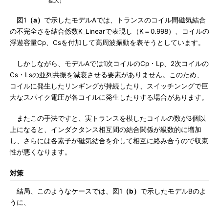
拡大）
図1
（a）
で示したモデルAでは、トランスのコイル間磁気結合
の不完全さを結合係数K_Linearで表現し（K＝0.998）、コイルの
浮遊容量Cp、Csを付加して高周波振動を表そうとしています。
しかしながら、モデルAでは1次コイルのCp・Lp、2次コイルの
Cs・Lsの並列共振を減衰させる要素がありません。このため、
コイルに発生したリンギングが持続したり、スイッチンングで巨
大なスパイク電圧が各コイルに発生したりする場合があります。
またこの手法ですと、実トランスを模したコイルの数が3個以
上になると、インダクタンス相互間の結合関係が級数的に増加
し、さらには各素子が磁気結合を介して相互に絡み合うので収束
性が悪くなります。
対策
結局、このようなケースでは、図1
（b）
で示したモデルBのよ
うに、