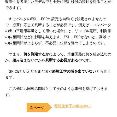
収束性を考慮したモデルでも十分に設計検討の指針を得ることが
できます。
キャパシタのESL、ESRの設定も自動では設定されませんの
で、必要に応じて判断することが必要です。例えば、コンバータ
の出力平滑用容量として用いた場合には、リップル電圧、制御系
の位相回転などに影響を与えます。ESL、ESRがないと、高域で
の位相回転が止まらず、不必要に位相を進めてしまうのです。
つまり、
何を測定するか
によって、等価回路に何を組み込むの
か、組み込まないのかを
判断する必要がある
のです。
SPICEといえどもまだまだ
経験工学の域を出ていない
とも言え
ます。
この他にも同種の問題として次のような事例を挙げておきま
す。
理想化素子の振る舞い