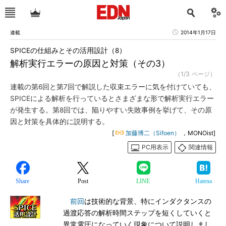
連載
2014年1月17日
SPICEの仕組みとその活用設計（8）
解析実行エラーの原因と対策（その3）
（1/3 ページ）
連載の第6回と第7回で解説した収束エラーに気を付けていても、
SPICEによる解析を行っているとさまざまな形で解析実行エラー
が発生する。第8回では、陥りやすい失敗事例を挙げて、その原
因と対策を具体的に説明する。
[
加藤博二（Sifoen）
，MONOist]
PC用表示
関連情報
Share
Post
LINE
Hatena
前回
は技術的な背景、特にインダクタンスの
過渡応答の解析時間ステップを短くしていくと
異常電圧になっていく現象について説明しまし