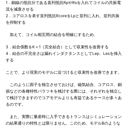
1．銅線の抵抗分である直列抵抗RpやRsを入れてコイルの共振電
流を減衰させる
2．コアロスを表す並列抵抗RcoreをLpと並列に入れ、並列共振
を抑制する
加えて、コイル相互間の結合を明確にするため、
3．結合係数をK＝1（完全結合）として収束性を改善する
4．結合の不完全さは漏れインダクタンスとしてLep、Lesを挿入
する
ことで、より現実のモデルに近づけると収束性を改善できます。
このように因子を独立させておけば、磁気結合、コアロス、銅
損などの各種特性バラツキを検討する際には、それぞれを独立し
て検討できますのでコアモデルよりも有益であるケースが多々あ
るのです。
また、実際に量産時に入手できるトランスはシミュレーション
の結果通りの特性とは限りません。このため、モデルBのような