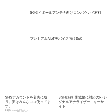
5Gダイポールアンテナ向けコンパウンド材料
プレミアムAIoTデバイス向けSoC
SNSアカウントを着実に成
8GHz解析帯域幅に対応のRFシ
長。実はみんなココ使ってま
グナルアナライザー、キーサ
す。
イト
PR(Dreaw合同会社)