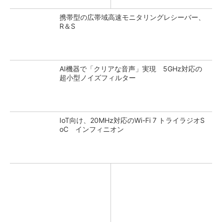
携帯型の広帯域高速モニタリングレシーバー、
R＆S
AI機器で「クリアな音声」実現 5GHz対応の
超小型ノイズフィルター
IoT向け、20MHz対応のWi-Fi 7 トライラジオS
oC インフィニオン