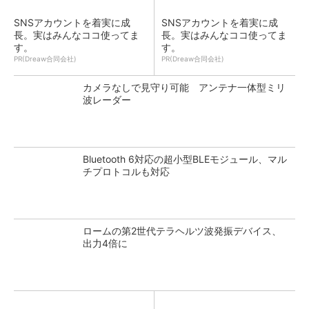
SNSアカウントを着実に成
SNSアカウントを着実に成
長。実はみんなココ使ってま
長。実はみんなココ使ってま
す。
す。
PR(Dreaw合同会社)
PR(Dreaw合同会社)
カメラなしで見守り可能 アンテナ一体型ミリ
波レーダー
Bluetooth 6対応の超小型BLEモジュール、マル
チプロトコルも対応
ロームの第2世代テラヘルツ波発振デバイス、
出力4倍に