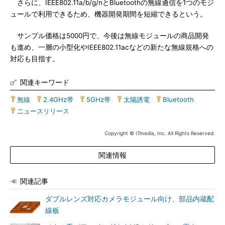
さらに、IEEE802.11a/b/g/nとBluetoothの無線通信を1つのモジ
ュールで利用できるため、機器開発期間を短縮できるという。
サンプル価格は5000円で、今後は無線モジュールの商品開発
も進め、一層の小型化やIEEE802.11acなどの新たな無線規格への
対応も目指す。
関連キーワード
無線
|
2.4GHz帯
|
5GHz帯
|
太陽誘電
|
Bluetooth
|
ニュースリリース
Copyright © ITmedia, Inc. All Rights Reserved.
関連情報
関連記事
ダブルレンズ対応カメラモジュール向け、部品内蔵配
線板