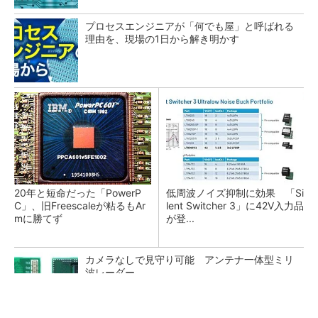
プロセスエンジニアが「何でも屋」と呼ばれる
理由を、現場の1日から解き明かす
20年と短命だった「PowerP
低周波ノイズ抑制に効果 「Si
C」、旧Freescaleが粘るもAr
lent Switcher 3」に42V入力品
mに勝てず
が登...
カメラなしで見守り可能 アンテナ一体型ミリ
波レーダー