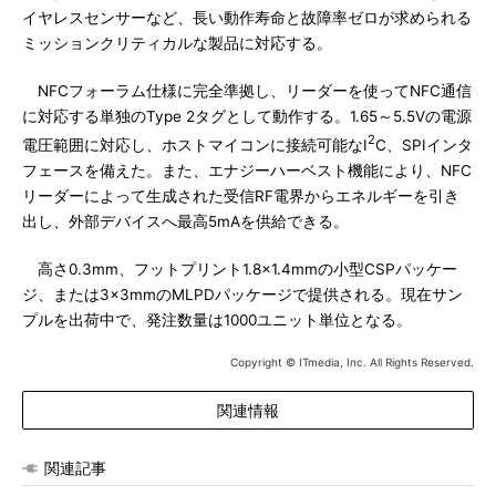
イヤレスセンサーなど、長い動作寿命と故障率ゼロが求められる
ミッションクリティカルな製品に対応する。
NFCフォーラム仕様に完全準拠し、リーダーを使ってNFC通信
に対応する単独のType 2タグとして動作する。1.65～5.5Vの電源
2
電圧範囲に対応し、ホストマイコンに接続可能なI
C、SPIインタ
フェースを備えた。また、エナジーハーベスト機能により、NFC
リーダーによって生成された受信RF電界からエネルギーを引き
出し、外部デバイスへ最高5mAを供給できる。
高さ0.3mm、フットプリント1.8×1.4mmの小型CSPパッケー
ジ、または3×3mmのMLPDパッケージで提供される。現在サン
プルを出荷中で、発注数量は1000ユニット単位となる。
Copyright © ITmedia, Inc. All Rights Reserved.
関連情報
関連記事