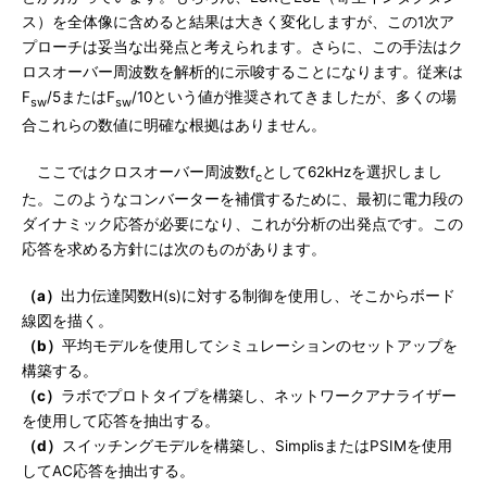
ス）を全体像に含めると結果は大きく変化しますが、この1次ア
プローチは妥当な出発点と考えられます。さらに、この手法はク
ロスオーバー周波数を解析的に示唆することになります。従来は
F
/5またはF
/10という値が推奨されてきましたが、多くの場
sw
sw
合これらの数値に明確な根拠はありません。
ここではクロスオーバー周波数f
として62kHzを選択しまし
c
た。このようなコンバーターを補償するために、最初に電力段の
ダイナミック応答が必要になり、これが分析の出発点です。この
応答を求める方針には次のものがあります。
（a）
出力伝達関数H(s)に対する制御を使用し、そこからボード
線図を描く。
（b）
平均モデルを使用してシミュレーションのセットアップを
構築する。
（c）
ラボでプロトタイプを構築し、ネットワークアナライザー
を使用して応答を抽出する。
（d）
スイッチングモデルを構築し、SimplisまたはPSIMを使用
してAC応答を抽出する。