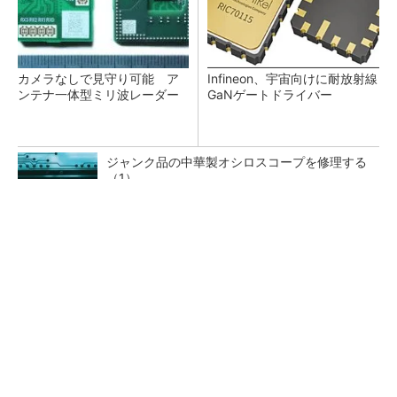
カメラなしで見守り可能 ア
Infineon、宇宙向けに耐放射線
ンテナ一体型ミリ波レーダー
GaNゲートドライバー
ジャンク品の中華製オシロスコープを修理する
（1）
低周波ノイズ抑制に効果 「Silent Switcher
3」に42V入力品が登...
「半導体プロセスエンジニア」って何するの？