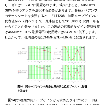
し、ゼロは13.2kHzに配置されます。
式8
によると、50MHzの
GBWを持つアンプを選択する必要があります。各種オペアンプ
のデータシートを参照すると、「LT1208」は開ループゲインの
代表値が7k（約77dB）で、最小値として2k（66dB）の降下をも
たらすことが分かりました。この製品の代表的なゲイン帯域幅積
は45MHzで、±5V電源電圧の使用時には34MHzに低下します。
したがって、低周波の極は34MHz/7k≈4.8kHzに配置されます。
図14：開ループゲインの離散は最終的な位相ブーストに影響
を及ぼす
図14
に2種類の開ループゲインから求めたタイプ2のボード線