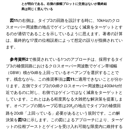
とが明白である。右側の振幅プロットに交差はないが最終結
果は同じく歪んでいる
図11
の右側は、タイプ2の回路を設計する時に、10kHzのクロ
スオーバー周波数の地点でゲインではなく減衰をターゲットとす
るのが適切であることを示しているように思えます。著者の計算
は、最終的な17度の位相誤差によって想定の誤りが指摘されてい
ます。
参考資料2
で推奨されている1つのアプローチは、採用するタイ
プ3の補償回路におけるクロスオーバー周波数でゲイン帯域幅
（GBW）積が0dBを上回っているオペアンプを選択することで
す。残念ながら、この推奨事項は
図11
に適用できないことが分か
ります。左側でタイプ2の0dBクロスオーバー周波数は400kHz付
近であるのに対し、右側ではゲインではなく減衰をターゲットと
しています。これとはある程度異なる大雑把な解決策を提案しま
す。オペアンプの開ループ応答は20f
の地点でタイプ2の補償回
c
路を20dB「上回っている」必要があるという規則です。この解
決策を
図12
に示します。この図によるアプローチにより、ターゲ
ットの位相ブーストとゲインを受け入れ可能な限度内に維持する