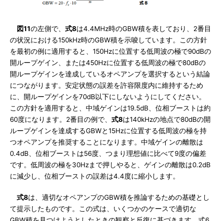
図11
の左側で、
式8
は4.4MHz時のGBW積を表しており、2番目
の状況における150kHz時のGBW積を示唆しています。この方針
を最初の例に適用すると、150Hzに位置する低周波の極で90dBの
開ループゲイン、または450Hzに位置する低周波の極で80dBの
開ループゲインを達成しているオペアンプを選択するという結論
につながります。安定状態の誤差を許容限度内に維持するため
に、開ループゲインを70dB以下にしないようにしてください。
この方針を適用すると、中域ゲインは19.5dB、位相ブーストは約
60度になります。2番目の例で、
式8
は140kHzの地点で80dBの開
ループゲインを達成するGBWと15Hzに位置する低周波の極を持
つオペアンプを推奨することになります。中域ゲインの離散は
0.4dB、位相ブーストは56度、つまり理想値に比べて9度の偏差
です。低周波の極を30Hzまで押しやると、ゲインの離散は0.2dB
に減少し、位相ブーストの誤差は4.4度に縮小します。
式8
は、適切なオペアンプのGBW積を推論するための基礎とし
て提示したものです。この式は、いくつかのケースで適切な
GBW積を見つけようとしたときの観察と反復に基づきます。式6