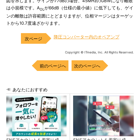
図を示します。ゲインが77dBの場合、45MHzのGBWになり離散
は小規模です。A
が66dB（仕様の最小値）に低下しても、ゲイ
OL
ンの離散は許容範囲にとどまりますが、位相マージンはターゲッ
トから10.7度遠ざかります。
降圧コンバーター内のオペアンプ
Copyright © ITmedia, Inc. All Rights Reserved.
前のページへ
次のページへ
あなたにおすすめ
SNSアカウントを着実に成
SNSアカウントを着実に成