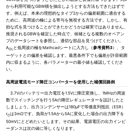
から利用可能なGBW積を抽出しようとする方法もできたはずで
す。例えば、本来の理想的なタイプ2からの偏差範囲に適合する
ために、高周波の極による寄与を無視する方法です。しかし、有
効な式を見つけることができたかどうかは確実ではありません。
推奨されるGBWを確定した時点で、候補となる複数のオペアン
プのデータシートを参照し、適切な部品を見つけてください。
A
と低周波の極をMathcadシートに入力し（
参考資料3
）、タ
OL
ーゲットとの偏差を確認します。最悪条件下でも偏差が許容範囲
内に収まるように、各パラメーターの最小値も確認してくださ
い。
高周波電流モード降圧コンバーターを使用した補償回路例
3.7Vのバッテリー出力電圧を1.5Vに降圧変換し、1MHzの周波
数でスイッチングを行う5Aの降圧レギュレーターを設計したと
しましょう。出力コンデンサーは180μFで等価直列抵抗（ESR）
r
は3mΩです。負荷が1.5Aから5Aに変化した場合の出力降下を
C
50mVにとどめたいとします。その結果、電源電圧の出力インピ
ーダンスは次の値に等しくなります。