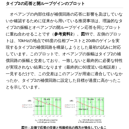
タイプ2の応答と開ループゲインのプロット
オペアンプの内部仕様が補償回路の応答に影響を及ぼしていな
いか確認するために従来から用いている推奨事項は、理論的なタ
イプ2の振幅とオペアンプの開ループゲイン応答を同じプロット
に重ね合わせることです（
参考資料2
）。
図11
で、左側のプロッ
トは、10kHzの地点で65度の位相ブーストと20dBのゲインを実
現するタイプ2の補償回路を構築しようとした最初の試みに対応
しています。このプロットで、オペアンプの振幅はタイプ2の補
償回路の振幅と交差しており、一致しないと最終的に必要な特性
が実現されない結果になります（最終的に60度近い位相誤差）。
一見するだけで、この交差はこのアンプが用途に適合していなか
ったか、タイプ2の補償回路に設定した目標が過度に高かったこ
とを示しています。
図11：左側で応答の交差と性能劣化の両方が発生しているこ