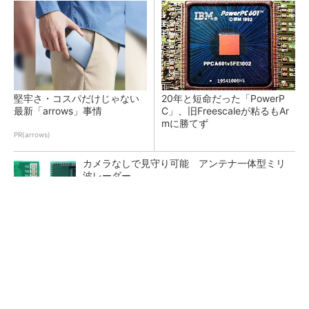
堅牢さ・コスパだけじゃない
20年と短命だった「PowerP
最新「arrows」事情
C」、旧Freescaleが粘るもAr
mに勝てず
PR(arrows)
カメラなしで見守り可能 アンテナ一体型ミリ
波レーダー
Infineon、宇宙向けに耐放射線GaNゲートドラ
イバー
ジャンク品の中華製オシロスコープを修理する