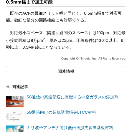
0.5mm幅まで加工可能
既存のACFの最細スリット幅と同じく、0.5mm幅まで対応可
能。微細な部分の回路接続にも対応できる。
対応最小スペース（隣接回路間のスペース）は100μm、対応最
2
小接続面積は8万μm
、厚みは25μm。圧着条件は130℃以上、6
秒以上、0.5MPa以上となっている。
Copyright © ITmedia, Inc. All Rights Reserved.
関連情報
関連記事
5G通信の高速伝送に貢献する中空ガラスの添加剤
5G通信向けの超低誘電損失LTCC材料
ミリ波帯アンテナ向け低伝送損失多層基板材料