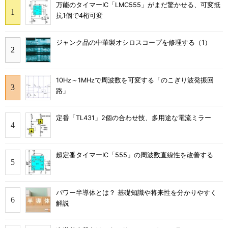
万能のタイマーIC「LMC555」がまだ驚かせる、可変抵
抗1個で4桁可変
ジャンク品の中華製オシロスコープを修理する（1）
10Hz～1MHzで周波数を可変する「のこぎり波発振回
路」
定番「TL431」2個の合わせ技、多用途な電流ミラー
超定番タイマーIC「555」の周波数直線性を改善する
パワー半導体とは？ 基礎知識や将来性を分かりやすく
解説