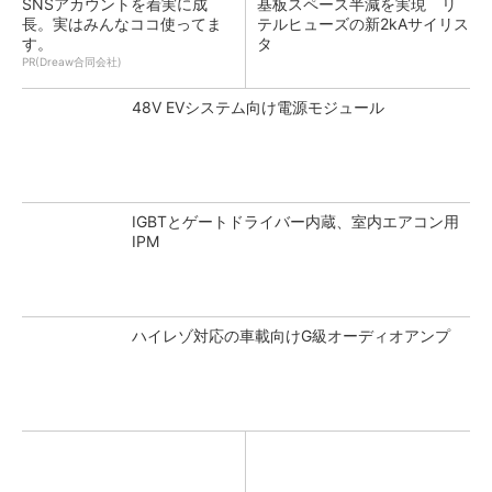
SNSアカウントを着実に成
基板スペース半減を実現 リ
長。実はみんなココ使ってま
テルヒューズの新2kAサイリス
す。
タ
PR(Dreaw合同会社)
48V EVシステム向け電源モジュール
IGBTとゲートドライバー内蔵、室内エアコン用
IPM
ハイレゾ対応の車載向けG級オーディオアンプ