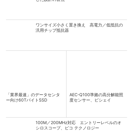
ワンサイズ小さく置き換え 高電力／低抵抗の
汎用チップ抵抗器
「業界最速」のデータセンタ
AEC-Q100準拠の高分解能照
ー向け60TバイトSSD
度センサー、ビシェイ
100M／200MHz対応 エントリーレベルのオ
シロスコープ、ピコ テクノロジー