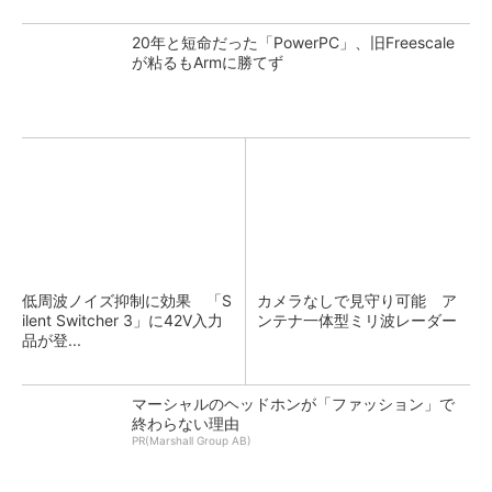
20年と短命だった「PowerPC」、旧Freescale
が粘るもArmに勝てず
低周波ノイズ抑制に効果 「S
カメラなしで見守り可能 ア
ilent Switcher 3」に42V入力
ンテナ一体型ミリ波レーダー
品が登...
マーシャルのヘッドホンが「ファッション」で
終わらない理由
PR(Marshall Group AB)