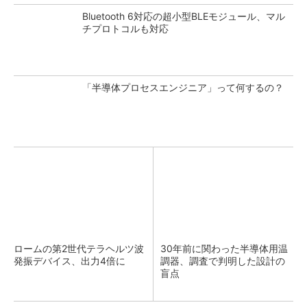
Bluetooth 6対応の超小型BLEモジュール、マル
チプロトコルも対応
「半導体プロセスエンジニア」って何するの？
ロームの第2世代テラヘルツ波
30年前に関わった半導体用温
発振デバイス、出力4倍に
調器、調査で判明した設計の
盲点