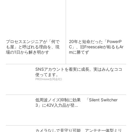
プロセスエンジニアが「何で
20年と短命だった「PowerP
も屋」と呼ばれる理由を、現
C」、旧Freescaleが粘るもAr
場の1日から解き明かす
mに勝てず
SNSアカウントを着実に成長。実はみんなココ
使ってます。
PR(Dreaw合同会社)
低周波ノイズ抑制に効果 「Silent Switcher
3」に42V入力品が登...
カメラなしで見守り可能 アンテナ一体型ミリ