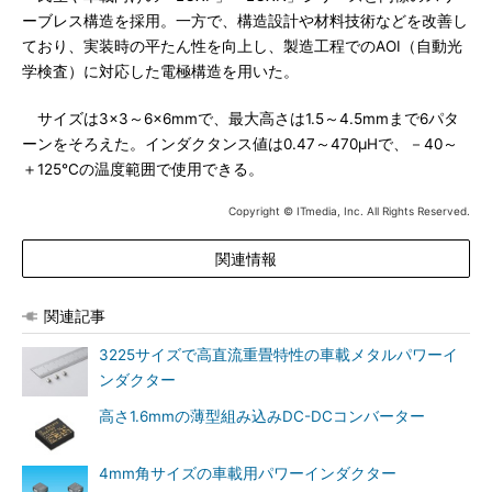
ーブレス構造を採用。一方で、構造設計や材料技術などを改善し
ており、実装時の平たん性を向上し、製造工程でのAOI（自動光
学検査）に対応した電極構造を用いた。
サイズは3×3～6×6mmで、最大高さは1.5～4.5mmまで6パタ
ーンをそろえた。インダクタンス値は0.47～470μHで、－40～
＋125℃の温度範囲で使用できる。
Copyright © ITmedia, Inc. All Rights Reserved.
関連情報
関連記事
3225サイズで高直流重畳特性の車載メタルパワーイ
ンダクター
高さ1.6mmの薄型組み込みDC-DCコンバーター
4mm角サイズの車載用パワーインダクター