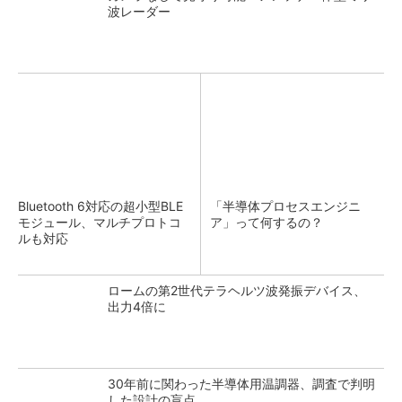
波レーダー
Bluetooth 6対応の超小型BLE
「半導体プロセスエンジニ
モジュール、マルチプロトコ
ア」って何するの？
ルも対応
ロームの第2世代テラヘルツ波発振デバイス、
出力4倍に
30年前に関わった半導体用温調器、調査で判明
した設計の盲点