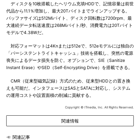
ディスクを10枚搭載したヘリウム充填HDDで、記憶容量は前世
代品から11.1％増加し、最大20Tバイトまでラインアップする。
バッファサイズは512Miバイト、ディスク回転数は7200rpm、最
大連続データ転送速度は268Miバイト/秒、消費電力は20Tバイト
モデルで4.38Wだ。
対応フォーマットは4Knまたは512eで、512eモデルには独自の
「パーシステントライトキャッシュ」技術を搭載し、突然の電源
喪失によるデータ損失を防ぐ。オプションで、SIE（Sanitize
Instant Erase）やSED（Self-Encrypting Drive）を搭載できる。
CMR（従来型磁気記録）方式のため、従来型HDDとの置き換
えも可能だ。インタフェースはSASとSATAに対応し、システム
の運用コストや設置面積の削減に貢献する。
Copyright © ITmedia, Inc. All Rights Reserved.
関連情報
関連記事