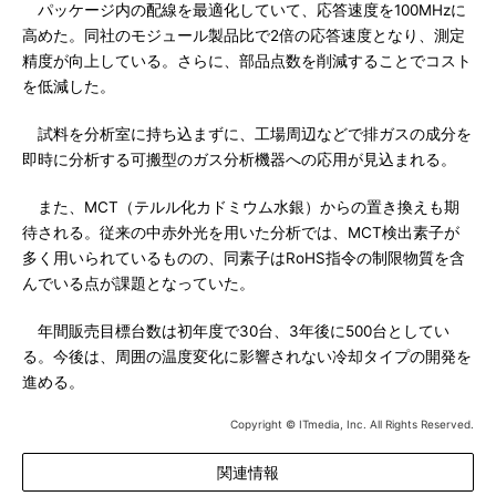
パッケージ内の配線を最適化していて、応答速度を100MHzに
高めた。同社のモジュール製品比で2倍の応答速度となり、測定
精度が向上している。さらに、部品点数を削減することでコスト
を低減した。
試料を分析室に持ち込まずに、工場周辺などで排ガスの成分を
即時に分析する可搬型のガス分析機器への応用が見込まれる。
また、MCT（テルル化カドミウム水銀）からの置き換えも期
待される。従来の中赤外光を用いた分析では、MCT検出素子が
多く用いられているものの、同素子はRoHS指令の制限物質を含
んでいる点が課題となっていた。
年間販売目標台数は初年度で30台、3年後に500台としてい
る。今後は、周囲の温度変化に影響されない冷却タイプの開発を
進める。
Copyright © ITmedia, Inc. All Rights Reserved.
関連情報