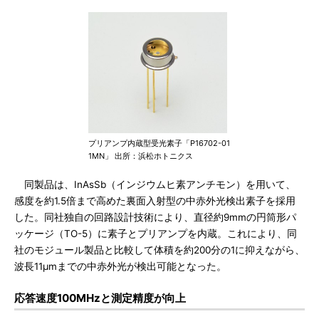
プリアンプ内蔵型受光素子「P16702-01
1MN」 出所：浜松ホトニクス
同製品は、InAsSb（インジウムヒ素アンチモン）を用いて、
感度を約1.5倍まで高めた裏面入射型の中赤外光検出素子を採用
した。同社独自の回路設計技術により、直径約9mmの円筒形パ
ッケージ（TO-5）に素子とプリアンプを内蔵。これにより、同
社のモジュール製品と比較して体積を約200分の1に抑えながら、
波長11μmまでの中赤外光が検出可能となった。
応答速度100MHzと測定精度が向上