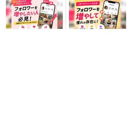
SNSアカウントを着実に成
SNSアカウントを着実に成
長。実はみんなココ使ってま
長。実はみんなココ使ってま
す。
す。
PR(Dreaw合同会社)
PR(Dreaw合同会社)
次世代車載向けセキュリティコントローラー
ジャンク品の中華製オシロスコープを修理する
（1）
プロセスエンジニアが「何でも屋」と呼ばれる