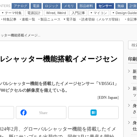
アナログ
電源
ロジック
メモリ
部品材料
センサー
無線
計測
ENTERS
テーマ特集
電源設計
入門記事
マイコン
Wired, Weird
Design Guide
アナログ機能回路
受動部品
特集記事
連載一覧
製品ニュース
電子版
読者登録（メルマガ登録）
全記事
計測機器
Microchip情報
モーター入門
マイコン講座
CEATEC
パワー関連と電源
機構部品
場から
EDN Japan×EE Times Japan統合電
EdgeTech＋
タイミングデバイス
オンデマンドセミナー
Q&Aで学ぶマイコン講座
子版
ディスプレイとドラ
ッター機能搭載イメージ...
録
TECHNO-FRONTIER
マイコン入門!! 必携用語集
電子ブックレット
計測とテスト
“徹底”活
組込み/エッジコンピューティング展
信号源とパルス信号
ルシャッター機能搭載イメージセン
人とくるま展
印刷
/DCコン
Wired, Weird
AUTOMOTIVE WORLD
新
講座
世
バルシャッター機能を搭載したイメージセンサー「VD55G1」
新
0×700ピクセルの解像度を備えている。
ッ
[
EDN Japan
]
身
座
さ
Share
基礎知識
身
024年2月、グローバルシャッター機能を搭載したイメ
仕
DCとノイ
した。既にサンプルを出荷中で、同年3月に量産を開始