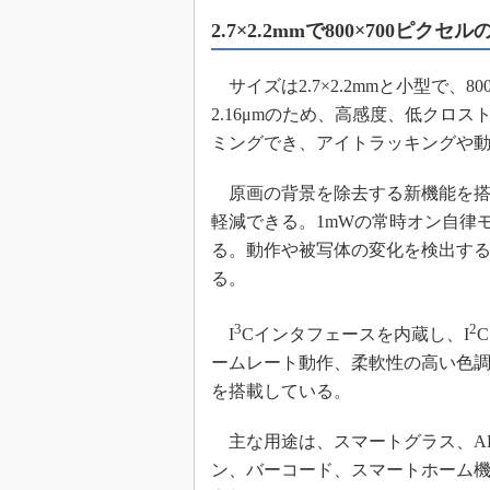
2.7×2.2mmで800×700ピクセ
サイズは2.7×2.2mmと小型で、
2.16μmのため、高感度、低クロ
ミングでき、アイトラッキングや
原画の背景を除去する新機能を搭
軽減できる。1mWの常時オン自律
る。動作や被写体の変化を検出す
る。
3
2
I
Cインタフェースを内蔵し、I
ームレート動作、柔軟性の高い色
を搭載している。
主な用途は、スマートグラス、A
ン、バーコード、スマートホーム