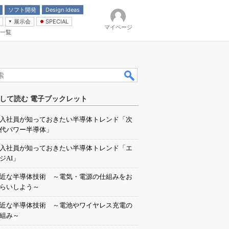
ソフト開発
Design Ideas
展示会
SPECIAL
マイページ
一覧
「電源技術」
イバ
して読む 電子ブックレット
入社員が知っておきたい半導体トレンド「次
代パワー半導体」
入社員が知っておきたい半導体トレンド「エ
ジAI」
近な半導体技術 ～電気・電源の仕組みをお
らいしよう～
近な半導体技術 ～電池やワイヤレス充電の
組み～