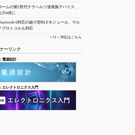
ロームの第2世代テラヘルツ波発振デバイス、
出力4倍に
Bluetooth 6対応の超小型BLEモジュール、マル
チプロトコルも対応
»
11～30位はこちら
ナーリンク
：電源設計
：エレクトロニクス入門