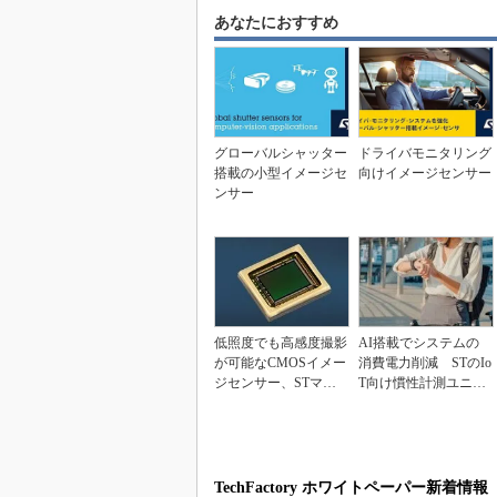
あなたにおすすめ
グローバルシャッター
ドライバモニタリング
搭載の小型イメージセ
向けイメージセンサー
ンサー
低照度でも高感度撮影
AI搭載でシステムの
が可能なCMOSイメー
消費電力削減 STのIo
ジセンサー、STマイ
T向け慣性計測ユニッ
クロ
ト
TechFactory ホワイトペーパー新着情報