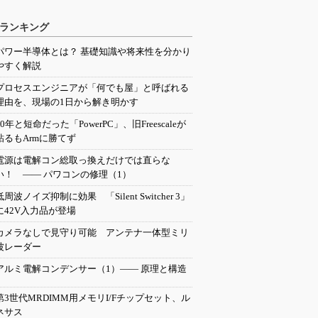
ランキング
パワー半導体とは？ 基礎知識や将来性を分かり
やすく解説
プロセスエンジニアが「何でも屋」と呼ばれる
理由を、現場の1日から解き明かす
20年と短命だった「PowerPC」、旧Freescaleが
粘るもArmに勝てず
電源は電解コン総取っ換えだけでは直らな
い！ ―― パワコンの修理（1）
低周波ノイズ抑制に効果 「Silent Switcher 3」
に42V入力品が登場
カメラなしで見守り可能 アンテナ一体型ミリ
波レーダー
アルミ電解コンデンサー（1）―― 原理と構造
第3世代MRDIMM用メモリI/Fチップセット、ル
ネサス