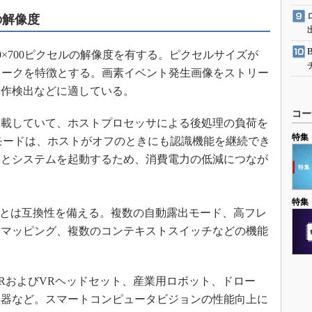
ルの解像度
800×700ピクセルの解像度を有する。ピクセルサイズが
ストークを特徴とする。画素イベント発生画像をストリー
動作検出などに適している。
コー
載していて、ホストプロセッサによる後処理の負荷を
特集
モードは、ホストがオフのときにも認識機能を継続でき
るとシステムを起動するため、消費電力の低減につなが
特集
Cとは互換性を備える。複数の自動露出モード、高フレ
調マッピング、複数のコンテキストスイッチなどの機能
RおよびVRヘッドセット、産業用ロボット、ドロー
機器など。スマートコンピュータビジョンの性能向上に