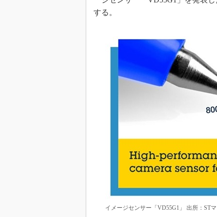
めざせ高効率！ モーター
する。
座
Bluetooth mesh入門
「SPICEの仕組みとその
最新記事一覧
計測器メーカーから見た5
USB Type-Cの登場で評
う変わる？
IoT時代の無線規格を知る【
編】
IoT時代の無線規格を知る【
編】
イメージセンサー「VD55G1」 出所：S