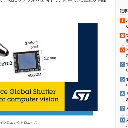
駆動入門講
記事
活用設計」
G
価試験はど
Thread
Z-Wave
Tマイクロエレクトロニクス