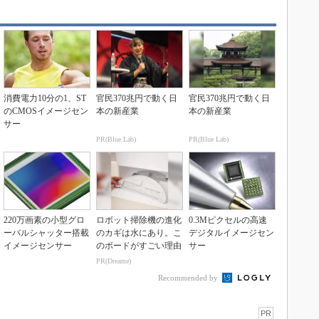
消費電力10分の1、ST
官民370兆円で動く日
官民370兆円で動く日
のCMOSイメージセン
本の新産業
本の新産業
サー
PR(Blue Lab)
PR(Blue Lab)
220万画素の小型グロ
ロボット掃除機の進化
0.3Mピクセルの高速
ーバルシャッター搭載
のカギは水にあり。こ
デジタルイメージセン
イメージセンサー
のボードがすごい理由
サー
PR(Dreame)
Recommended by
PR