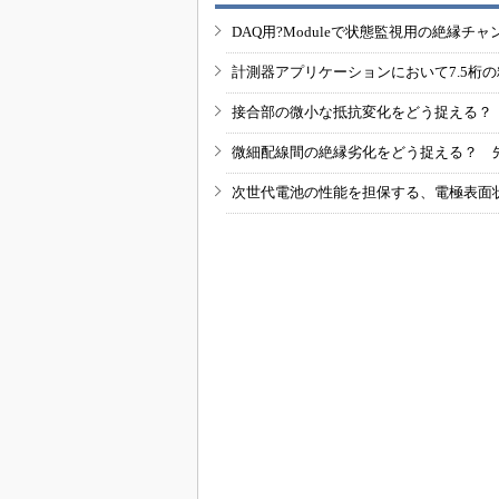
DAQ用?Moduleで状態監視用の絶縁
計測器アプリケーションにおいて7.5桁
接合部の微小な抵抗変化をどう捉える？
微細配線間の絶縁劣化をどう捉える？ 
次世代電池の性能を担保する、電極表面