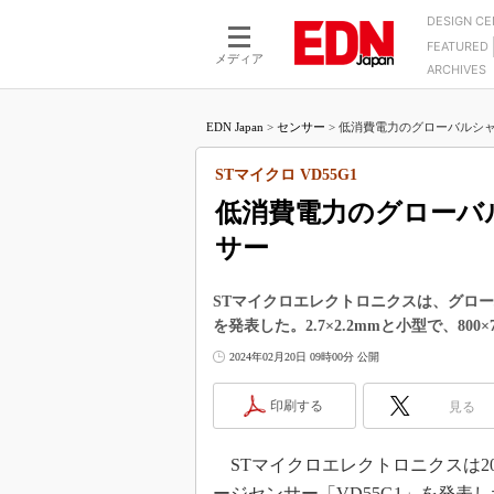
DESIGN C
FEATURED
モーター
LSI
メディア
ARCHIVES
電源設計
マイコン
プロセスエンジニアの現
カーボンニュートラルへの挑戦
FPGA
EDN Japan
>
センサー
>
低消費電力のグローバルシャ
マイクロプロセッサ懐古
IoT×製造業
中堅技術者に贈る電子部品
STマイクロ VD55G1
つながるクルマ
用講座
低消費電力のグローバ
エレクトロニクス入門
たった2つの式で始めるDC
バーターの設計
サー
5G（EE Times Japan）
DC-DCコンバーター活用
医療エレ（EE Times Japan）
Wired, Weird
STマイクロエレクトロニクスは、グロー
製品解剖（EE Times Japan）
を発表した。2.7×2.2mmと小型で、80
マイコン講座
2024年02月20日 09時00分 公開
Q&Aで学ぶマイコン講座
高速シリアル伝送技術講
印刷する
見る
記録計／データロガーの
STマイクロエレクトロニクスは2
アナログ設計のきほん／A
ズ編
ージセンサー「VD55G1」を発表