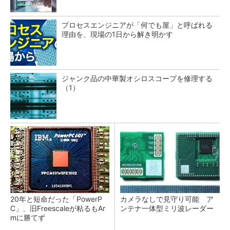
プロセスエンジニアが「何でも屋」と呼ばれる
理由を、現場の1日から解き明かす
ジャンク品の中華製オシロスコープを修理する
（1）
20年と短命だった「PowerP
カメラなしで見守り可能 ア
C」、旧Freescaleが粘るもAr
ンテナ一体型ミリ波レーダー
mに勝てず