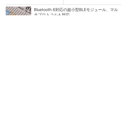
Bluetooth 6対応の超小型BLEモジュール、マル
チプロトコルも対応
低周波ノイズ抑制に効果 「Silent Switcher
3」に42V入力品が登...
「半導体プロセスエンジニア」って何するの？